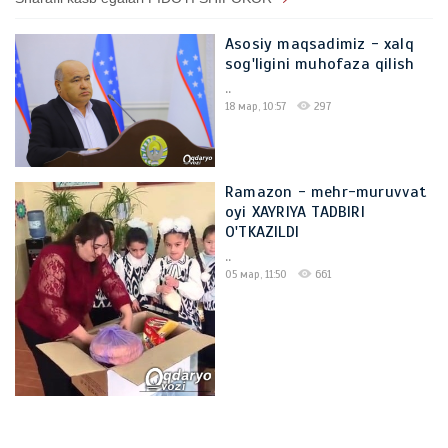
Asosiy maqsadimiz - xalq
sog'ligini muhofaza qilish
..
18 мар, 10:57
297
Ramazon - mehr-muruvvat
oyi XAYRIYA TADBIRI
O'TKAZILDI
..
05 мар, 11:50
661