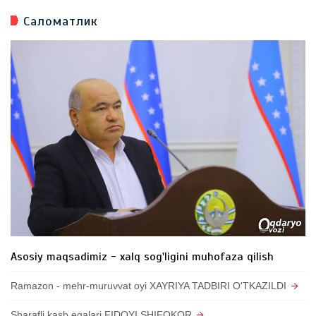
Саломатлик
Asosiy maqsadimiz - xalq sog'ligini muhofaza qilish
Ramazon - mehr-muruvvat oyi XAYRIYA TADBIRI O'TKAZILDI
Sharafli kasb egalari FIDOYI SHIFOKOR