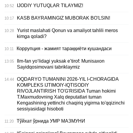
IJODIY YUTUQLAR TILAYMIZ!
10:52
KASB BAYRAMINGIZ MUBORAK BO'LSIN!
10:17
Yurist maslahati Qonun va amaliyot tahlili meros
10:28
kimga qoladi?
Коррупция - жамият тараққиёти кушандаси
10:11
Ilm-fan yo‘lidagi yuksak e’tirof: Munisaxon
13:05
Sayidqosimovani tabriklaymiz
OQDARYO TUMANINI 2026-YIL I-CHORAGIDA
14:44
KOMPLEKS IJTIMOIY-IQTISODIY
RIVOJLANTIRISH TO'G'RISIDA Tuman hokimi
T.Maxmudovning Xalq deputatlari tuman
Kengashining yettinchi chaqiriq yigirma to'qqizinchi
sessiyasidagi hisoboti
Тўйхат ўрнида УМР МАЗМУНИ
11:20