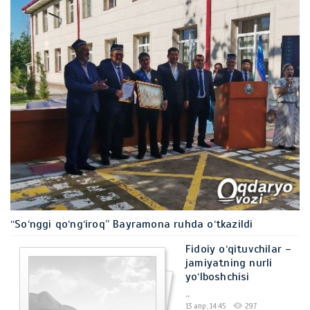
“So‘nggi qo‘ng‘iroq” Bayramona ruhda o‘tkazildi
..
Fidoiy o‘qituvchilar –
28 май, 16:38
156
jamiyatning nurli
yo‘lboshchisi
..
13 апр, 14:45
297