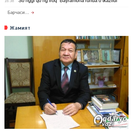
“So‘nggi qo‘ng‘iroq” Bayramona ruhda o‘tkazildi
16:38
Барчаси...
Жамият