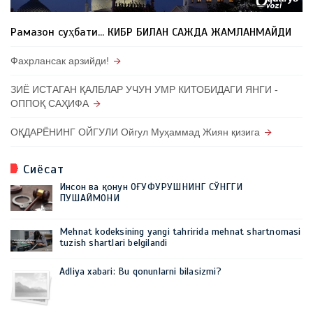
Рамазон суҳбати... КИБР БИЛАН САЖДА ЖАМЛАНМАЙДИ
Фахрлансак арзийди!
ЗИЁ ИСТАГАН ҚАЛБЛАР УЧУН УМР КИТОБИДАГИ ЯНГИ -
ОППОҚ САҲИФА
ОҚДАРЁНИНГ ОЙГУЛИ Ойгул Муҳаммад Жиян қизига
Сиёсат
Инсон ва қонун ОҒУФУРУШНИНГ СЎНГГИ
ПУШАЙМОНИ
Mehnat kodeksining yangi tahririda mehnat shartnomasi
tuzish shartlari belgilandi
Adliya xabari: Bu qonunlarni bilasizmi?