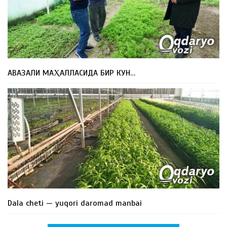
АВАЗАЛИ МАҲАЛЛАСИДА БИР КУН…
Dala cheti — yuqori daromad manbai