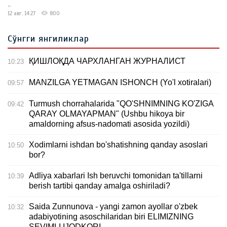
..
12 авг, 14:27
800
Сўнгги янгиликлар
ҚИШЛОҚДА ЧАРХЛАНГАН ЖУРНАЛИСТ
10:23
MANZILGA YETMAGAN ISHONCH (Yo'l xotiralari)
09:57
Turmush chorrahalarida "QO'SHNIMNING KO'ZIGA
09:42
QARAY OLMAYAPMAN" (Ushbu hikoya bir
amaldorning afsus-nadomati asosida yozildi)
Xodimlarni ishdan bo'shatishning qanday asoslari
10:50
bor?
Adliya xabarlari Ish beruvchi tomonidan ta'tillarni
10:39
berish tartibi qanday amalga oshiriladi?
Saida Zunnunova - yangi zamon ayollar o'zbek
10:32
adabiyotining asoschilaridan biri ELIMIZNING
SEVIMLI IJODKORI