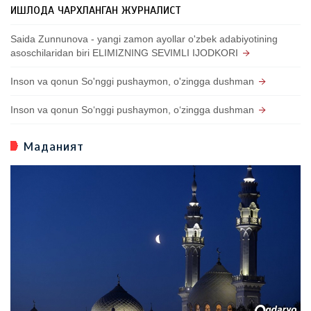
ҚИШЛОҚДА ЧАРХЛАНГАН ЖУРНАЛИСТ
Saida Zunnunova - yangi zamon ayollar o'zbek adabiyotining
asoschilaridan biri ELIMIZNING SEVIMLI IJODKORI
Inson va qonun So'nggi pushaymon, o'zingga dushman
Inson va qonun So‘nggi pushaymon, o‘zingga dushman
Маданият