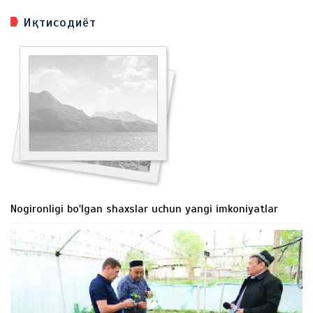
Иқтисодиёт
Nogironligi bo'lgan shaxslar uchun yangi imkoniyatlar