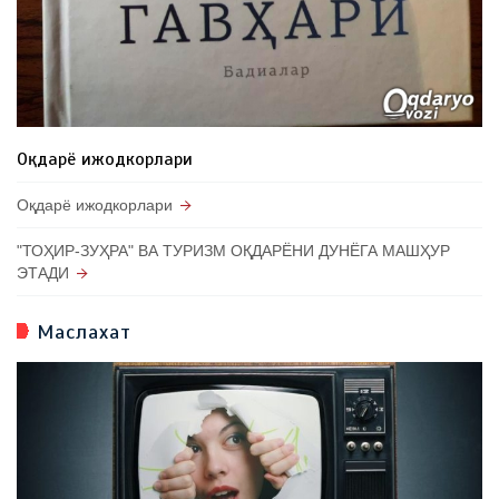
Оқдарё ижодкорлари
Оқдарё ижодкорлари
"ТОҲИР-ЗУҲРА" ВА ТУРИЗМ ОҚДАРЁНИ ДУНЁГА МАШҲУР
ЭТАДИ
download video ig
Маслахат
instagram downloader
ig downloader
download video
instagram