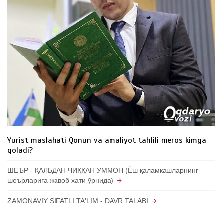
Yurist maslahati Qonun va amaliyot tahlili meros kimga
qoladi?
ШЕЪР - ҚАЛБДАН ЧИҚҚАН УММОН (Ёш қаламкашларнинг
шеърларига жавоб хати ўрнида)
ZAMONAVIY SIFATLI TA'LIM - DAVR TALABI