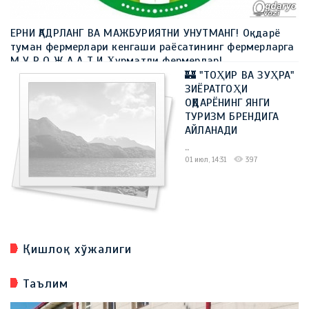
ЕРНИ ҚАДРЛАНГ ВА МАЖБУРИЯТНИ УНУТМАНГ! Оқдарё
туман фермерлари кенгаши раёсатининг фермерларга
М У Р О Ж А А Т И Ҳурматли фермерлар!
🏰 "ТОҲИР ВА ЗУҲРА"
..
ЗИЁРАТГОҲИ
09 июл, 10:23
316
ОҚДАРЁНИНГ ЯНГИ
ТУРИЗМ БРЕНДИГА
АЙЛАНАДИ
..
01 июл, 14:31
397
Қишлоқ хўжалиги
Таълим