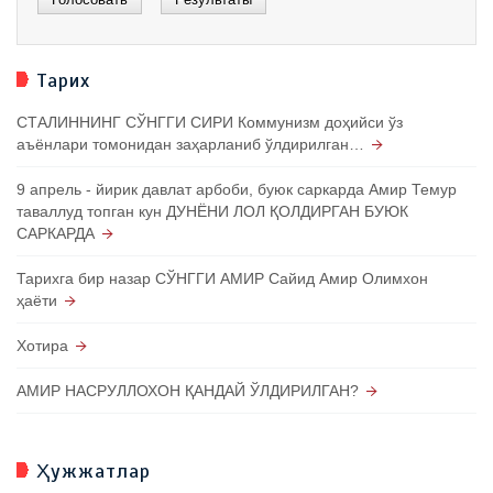
Тарих
СТАЛИННИНГ СЎНГГИ СИРИ Коммунизм доҳийси ўз
аъёнлари томонидан заҳарланиб ўлдирилган…
9 апрель - йирик давлат арбоби, буюк саркарда Амир Темур
таваллуд топган кун ДУНЁНИ ЛОЛ ҚОЛДИРГАН БУЮК
САРКАРДА
Тарихга бир назар СЎНГГИ АМИР Сайид Амир Олимхон
ҳаёти
Хотира
АМИР НАСРУЛЛОХОН ҚАНДАЙ ЎЛДИРИЛГАН?
Ҳужжатлар