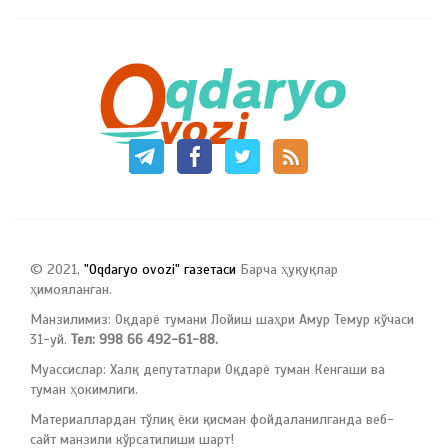
© 2021,
"Oqdaryo ovozi" газетаси
Барча ҳуқуқлар
ҳимояланган.
Манзилимиз: Оқдарё тумани Лойиш шаҳри Амур Темур кўчаси
31-уй.
Тел: 998 66 492-61-88.
Муассислар: Халқ депутатлари Оқдарё туман Кенгаши ва
туман ҳокимлиги.
Материаллардан тўлиқ ёки қисман фойдаланилганда веб-
сайт манзили кўрсатилиши шарт!