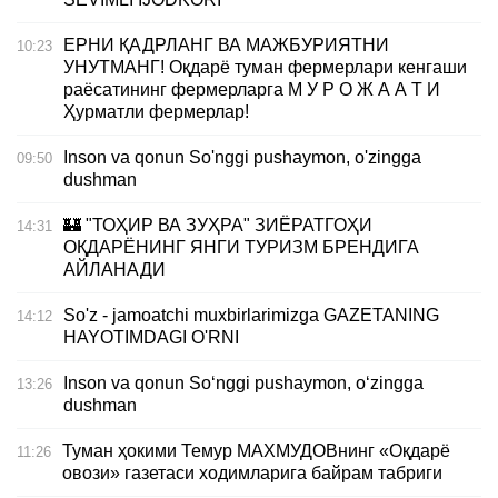
ЕРНИ ҚАДРЛАНГ ВА МАЖБУРИЯТНИ
10:23
УНУТМАНГ! Оқдарё туман фермерлари кенгаши
раёсатининг фермерларга М У Р О Ж А А Т И
Ҳурматли фермерлар!
Inson va qonun So'nggi pushaymon, o'zingga
09:50
dushman
🏰 "ТОҲИР ВА ЗУҲРА" ЗИЁРАТГОҲИ
14:31
ОҚДАРЁНИНГ ЯНГИ ТУРИЗМ БРЕНДИГА
АЙЛАНАДИ
So'z - jamoatchi muxbirlarimizga GAZETANING
14:12
HAYOTIMDAGI O'RNI
Inson va qonun So‘nggi pushaymon, o‘zingga
13:26
dushman
Туман ҳокими Темур МАХМУДОВнинг «Оқдарё
11:26
овози» газетаси ходимларига байрам табриги