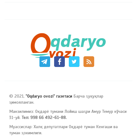
© 2021,
"Oqdaryo ovozi" газетаси
Барча ҳуқуқлар
ҳимояланган.
Манзилимиз: Оқдарё тумани Лойиш шаҳри Амур Темур кўчаси
31-уй.
Тел: 998 66 492-61-88.
Муассислар: Халқ депутатлари Оқдарё туман Кенгаши ва
туман ҳокимлиги.