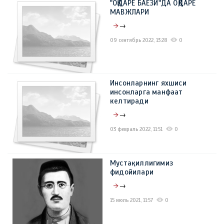
"OҚДАРЁ БАЁЗИ"ДА ОҚДАРЁ
09 март 2023, 11:41
0
МАВЖЛАРИ
→
09 сентябрь 2022, 13:28
0
Инсонларнинг яхшиси
инсонларга манфаат
келтиради
→
03 февраль 2022, 11:51
0
Мустақиллигимиз
фидойилари
→
15 июль 2021, 11:57
0