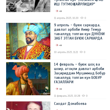
ИШ ТУТМОҚ ХАЙРЛИДИР"
→
11 апрель 2025, 10:20
0
9 апрель - буюк саркарда,
давлат арбоби Амир Темур
таваллуд топган кун ДУНЁНИ
ЗАБТ ЭТГАН БУЮК САРКАРДА
→
10 апрель 2025, 11:21
0
14 февраль - буюк шоҳ ва
шоир, атоқли давлат арбоби
Заҳириддин Муҳаммад Бобур
таваллуд топган кун БОБУР
ҒАЗАЛЛАРИ
→
11 февраль 2025, 10:28
0
Саодат Донабоева