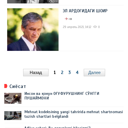
ЭЛ АРДОҒИДАГИ ШОИР
→
29 апрель 2021, 14:12
0
Назад
1
2
3
4
Далее
Сиёсат
Инсон ва қонун ОҒУФУРУШНИНГ СЎНГГИ
ПУШАЙМОНИ
Mehnat kodeksining yangi tahririda mehnat shartnomasi
tuzish shartlari belgilandi