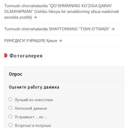
Turmush chorrahalarida "QO'SHNIMNING KO'ZIGA QARAY
OLMAYAPMAN" (Ushbu hikoya bir amaldorning afsus-nadomati
asosida yozildi)
Turmush chorrahalarida SHAYTONNING "TISHI O'TMADI"
РИНГДАГИ УЧРАШУВ Ҳикоя
Фотогалерея
Опрос
Оцените работу движка
Лучший из новостных
Неплохой движок
Устраивает ... но ...
Встречал и получше