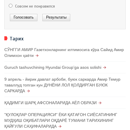
Совсем не понравился
Тарих
СЎНГГИ АМИР Газетхонларнинг илтимосига кўра Сайид Амир
Олимхон ҳаёти
Guruch tashuvchining Hyundai Groupʼga asos solishi
9 апрель - йирик давлат арбоби, буюк саркарда Амир Темур
таваллуд топган кун ДУНЁНИ ЛОЛ ҚОЛДИРГАН БУЮК
САРКАРДА
ҚАДИМГИ ШАРҚ АФСОНАЛАРИДА АЁЛ ОБРАЗИ
"ҚУЛОҚЛАР ОПЕРАЦИЯСИ" ЁКИ ҚАТАҒОН СИЁСАТИНИНГ
МУДҲИШ ОҚИБАТЛАРИ ОҚДАРЁ ТУМАНИ ТАРИХИНИНГ
ҚАЙҒУЛИ САҲИФАЛАРИДА