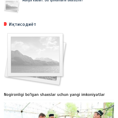
Adliya xabari: Bu qonunlarni bilasizmi?
Иқтисодиёт
Nogironligi bo'lgan shaxslar uchun yangi imkoniyatlar