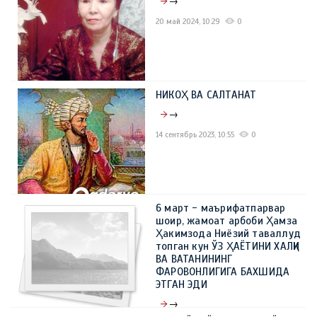
→
20 май 2024, 10:29
0
НИКОҲ ВА САЛТАНАТ
→
14 сентябрь 2023, 10:55
0
6 март - маърифатпарвар
шоир, жамоат арбоби Ҳамза
Ҳакимзода Ниёзий таваллуд
топган кун ЎЗ ҲАЁТИНИ ХАЛҚИ
ВА ВАТАНИНИНГ
ФАРОВОНЛИГИГА БАХШИДА
ЭТГАН ЭДИ
→