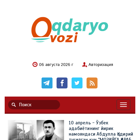
06 августа 2026 г
Авторизация
Навигац
10 апрель - Ўзбек
адабиётининг йирик
намояндаси Абдулла Қодирий
туғилган кун "МОЗИЙГА ҚАРАБ