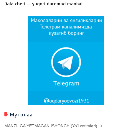
Dala cheti — yuqori daromad manbai
Мутолаа
MANZILGA YETMAGAN ISHONCH (Yo'l xotiralari)