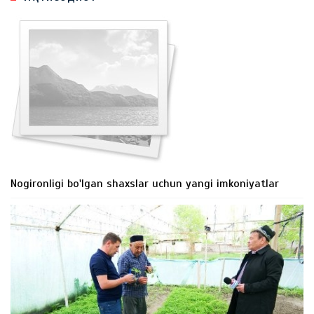
Nogironligi bo'lgan shaxslar uchun yangi imkoniyatlar