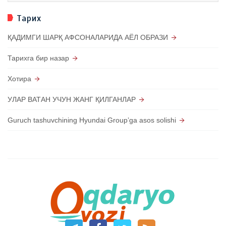
Тарих
ҚАДИМГИ ШАРҚ АФСОНАЛАРИДА АЁЛ ОБРАЗИ
Тарихга бир назар
Хотира
УЛАР ВАТАН УЧУН ЖАНГ ҚИЛГАНЛАР
Guruch tashuvchining Hyundai Groupʼga asos solishi