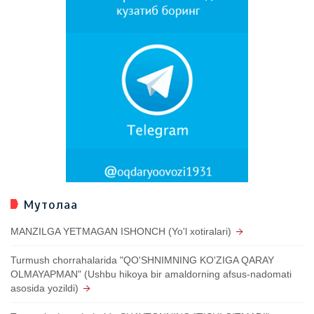
Мутолаа
MANZILGA YETMAGAN ISHONCH (Yo'l xotiralari)
Turmush chorrahalarida "QO'SHNIMNING KO'ZIGA QARAY
OLMAYAPMAN" (Ushbu hikoya bir amaldorning afsus-nadomati
asosida yozildi)