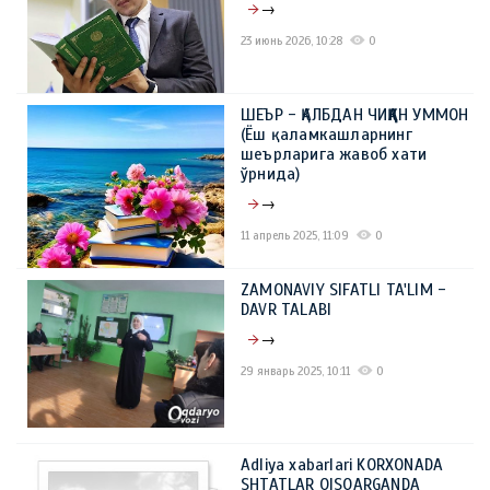
→
23 июнь 2026, 10:28
0
ШЕЪР - ҚАЛБДАН ЧИҚҚАН УММОН
(Ёш қаламкашларнинг
шеърларига жавоб хати
ўрнида)
→
11 апрель 2025, 11:09
0
ZAMONAVIY SIFATLI TA'LIM -
DAVR TALABI
→
29 январь 2025, 10:11
0
Adliya xabarlari KORXONADA
SHTATLAR QISQARGANDA