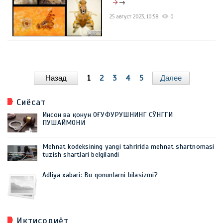
→
25 август 2023, 10:58
0
Назад
1
2
3
4
5
Далее
Сиёсат
Инсон ва қонун ОҒУФУРУШНИНГ СЎНГГИ
ПУШАЙМОНИ
Mehnat kodeksining yangi tahririda mehnat shartnomasi
tuzish shartlari belgilandi
Adliya xabari: Bu qonunlarni bilasizmi?
Иқтисодиёт