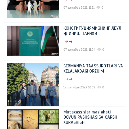
07 декабрь 2023, 12:51
0
КОНСТИТУЦИЯМИЗНИНГ ҚАБУЛ
ҚИЛИНИШ ТАРИХИ
→
07 декабрь 2023, 11:04
0
GERMANIYA TAASSUROTLARI VA
KELAJAKDAGI ORZUIM
→
19 октябрь 2023, 10:59
0
Mutaxassislar maslahati
QOVUN PASHSHASIGA QARSHI
KURASHISH