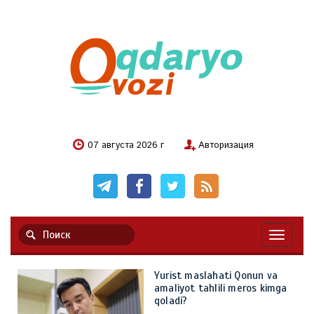
07 августа 2026 г
Авторизация
Навигац
Yurist maslahati Qonun va
amaliyot tahlili meros kimga
qoladi?