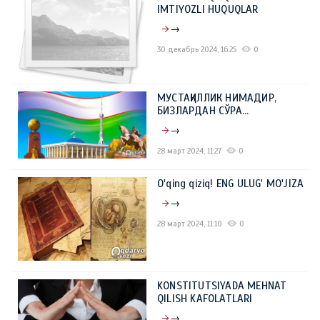
IMTIYOZLI HUQUQLAR
→
30 декабрь 2024, 16:25
0
МУСТАҚИЛЛИК НИМАДИР,
БИЗЛАРДАН СЎРА…
→
28 март 2024, 11:27
0
O'qing qiziq! ENG ULUG' MO'JIZA
→
28 март 2024, 11:10
0
KONSTITUTSIYADA MEHNAT
QILISH KAFOLATLARI
→