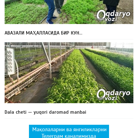
АВАЗАЛИ МАҲАЛЛАСИДА БИР КУН…
Dala cheti — yuqori daromad manbai