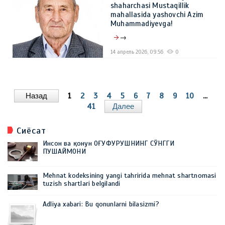
shaharchasi Mustaqillik
mahallasida yashovchi Azim
Muhammadiyevga!
→
14 апрель 2026, 09:56
0
Назад
1
2
3
4
5
6
7
8
9
10
...
41
Далее
Сиёсат
Инсон ва қонун ОҒУФУРУШНИНГ СЎНГГИ
ПУШАЙМОНИ
Mehnat kodeksining yangi tahririda mehnat shartnomasi
tuzish shartlari belgilandi
Adliya xabari: Bu qonunlarni bilasizmi?