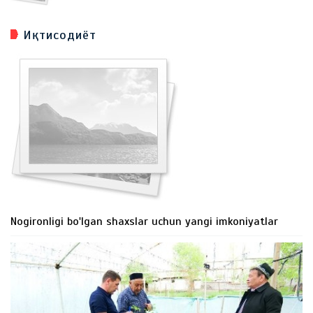
Иқтисодиёт
Nogironligi bo'lgan shaxslar uchun yangi imkoniyatlar