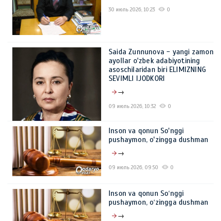
30 июль 2026, 10:23
0
Saida Zunnunova - yangi zamon
ayollar o'zbek adabiyotining
asoschilaridan biri ELIMIZNING
SEVIMLI IJODKORI
→
09 июль 2026, 10:32
0
Inson va qonun So'nggi
pushaymon, o'zingga dushman
→
09 июль 2026, 09:50
0
Inson va qonun So‘nggi
pushaymon, o‘zingga dushman
→