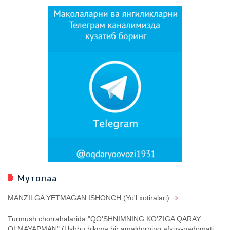
Мутолаа
MANZILGA YETMAGAN ISHONCH (Yo'l xotiralari)
Turmush chorrahalarida "QO'SHNIMNING KO'ZIGA QARAY
OLMAYAPMAN" (Ushbu hikoya bir amaldorning afsus-nadomati