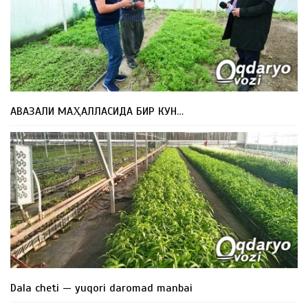
АВАЗАЛИ МАҲАЛЛАСИДА БИР КУН…
Dala cheti — yuqori daromad manbai