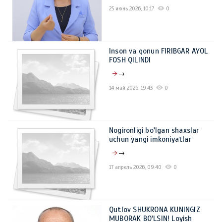
25 июнь 2026, 10:17
0
Inson va qonun FIRIBGAR AYOL
FOSH QILINDI
→
14 май 2026, 19:43
0
Nogironligi bo'lgan shaxslar
uchun yangi imkoniyatlar
→
17 апрель 2026, 09:40
0
Qutlov SHUKRONA KUNINGIZ
MUBORAK BO'LSIN! Loyish