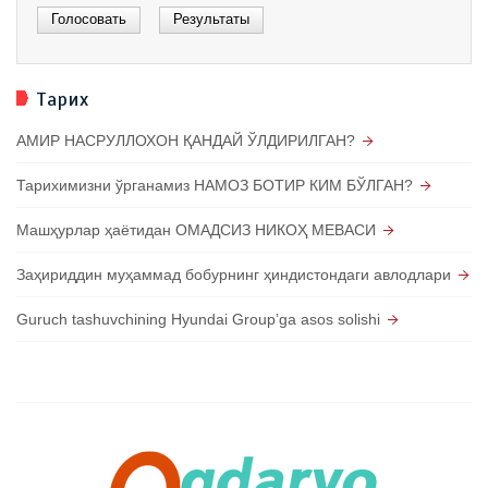
Тарих
АМИР НАСРУЛЛОХОН ҚАНДАЙ ЎЛДИРИЛГАН?
Тарихимизни ўрганамиз НАМОЗ БОТИР КИМ БЎЛГАН?
Машҳурлар ҳаётидан ОМАДСИЗ НИКОҲ МЕВАСИ
Заҳириддин муҳаммад бобурнинг ҳиндистондаги авлодлари
Guruch tashuvchining Hyundai Groupʼga asos solishi