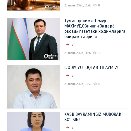
25 июнь 2026, 13:26
0
Туман ҳокими Темур
МАХМУДОВнинг «Оқдарё
овози» газетаси ходимларига
байрам табриги
→
25 июнь 2026, 11:26
0
IJODIY YUTUQLAR TILAYMIZ!
→
25 июнь 2026, 10:52
0
KASB BAYRAMINGIZ MUBORAK
BO'LSIN!
→