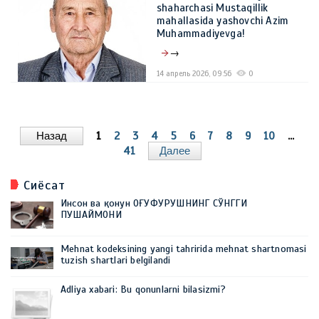
shaharchasi Mustaqillik
mahallasida yashovchi Azim
Muhammadiyevga!
→
14 апрель 2026, 09:56
0
Назад
1
2
3
4
5
6
7
8
9
10
...
41
Далее
Сиёсат
Инсон ва қонун ОҒУФУРУШНИНГ СЎНГГИ
ПУШАЙМОНИ
Mehnat kodeksining yangi tahririda mehnat shartnomasi
tuzish shartlari belgilandi
Adliya xabari: Bu qonunlarni bilasizmi?