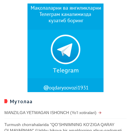
Мутолаа
MANZILGA YETMAGAN ISHONCH (Yo'l xotiralari)
Turmush chorrahalarida "QO'SHNIMNING KO'ZIGA QARAY
OLMAYAPMAN" (Ushbu hikoya bir amaldorning afsus-nadomati