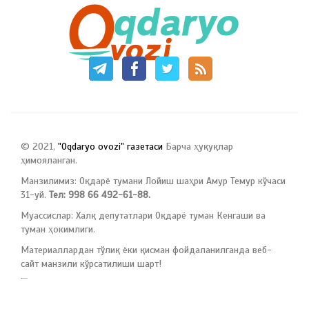
© 2021,
"Oqdaryo ovozi" газетаси
Барча ҳуқуқлар
ҳимояланган.
Манзилимиз: Оқдарё тумани Лойиш шаҳри Амур Темур кўчаси
31-уй.
Тел: 998 66 492-61-88.
Муассислар: Халқ депутатлари Оқдарё туман Кенгаши ва
туман ҳокимлиги.
Материаллардан тўлиқ ёки қисман фойдаланилганда веб-
сайт манзили кўрсатилиши шарт!
русские сериалы