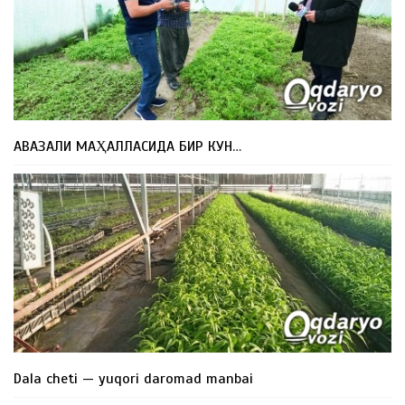
АВАЗАЛИ МАҲАЛЛАСИДА БИР КУН…
Dala cheti — yuqori daromad manbai