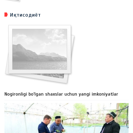
Иқтисодиёт
Nogironligi bo'lgan shaxslar uchun yangi imkoniyatlar