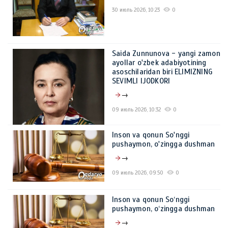
30 июль 2026, 10:23
0
Saida Zunnunova - yangi zamon
ayollar o'zbek adabiyotining
asoschilaridan biri ELIMIZNING
SEVIMLI IJODKORI
→
09 июль 2026, 10:32
0
Inson va qonun So'nggi
pushaymon, o'zingga dushman
→
09 июль 2026, 09:50
0
Inson va qonun So‘nggi
pushaymon, o‘zingga dushman
→