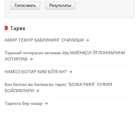
Тарих
АМИР ТЕМУР ҚАБРИНИНГ ОЧИЛИШИ
Тарихий хотирасиз келажак йўқ МИЁНҚОЛ ЎҒЛОНЛАРИНИ
ХОТИРЛАБ
НАМОЗ БОТИР КИМ БЎЛГАН?
Биз билган ва билмаган тарих "БОЖА"НИНГ ХУФИЯ
БОЙЛИКЛАРИ
Тарихга бир назар