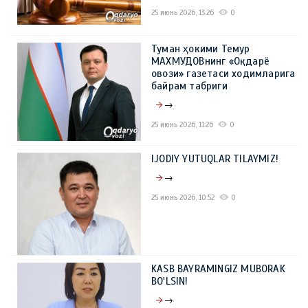
25 июнь 2026, 13:26
0
Туман ҳокими Темур
МАХМУДОВнинг «Оқдарё
овози» газетаси ходимларига
байрам табриги
→
25 июнь 2026, 11:26
0
IJODIY YUTUQLAR TILAYMIZ!
→
25 июнь 2026, 10:52
0
KASB BAYRAMINGIZ MUBORAK
BO'LSIN!
→