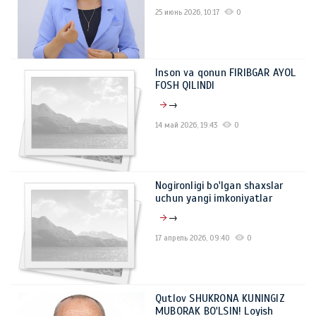
25 июнь 2026, 10:17
0
Inson va qonun FIRIBGAR AYOL
FOSH QILINDI
→
14 май 2026, 19:43
0
Nogironligi bo'lgan shaxslar
uchun yangi imkoniyatlar
→
17 апрель 2026, 09:40
0
Qutlov SHUKRONA KUNINGIZ
MUBORAK BO'LSIN! Loyish