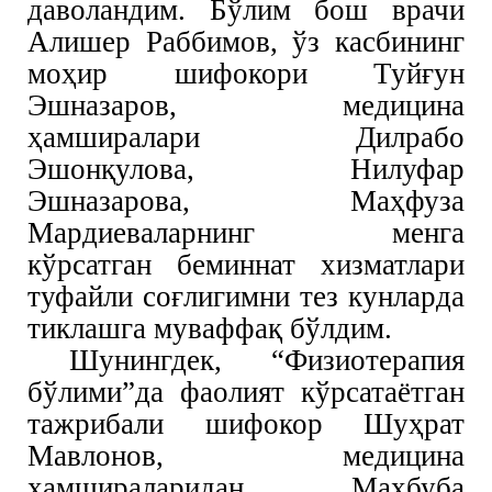
даволандим. Бўлим бош врачи
Алишер Раббимов, ўз касбининг
моҳир шифокори Туйғун
Эшназаров, медицина
ҳамширалари Дилрабо
Эшонқулова, Нилуфар
Эшназарова, Маҳфуза
Мардиеваларнинг менга
кўрсатган беминнат хизматлари
туфайли соғлигимни тез кунларда
тиклашга муваффақ бўлдим.
Шунингдек, “Физиотерапия
бўлими”да фаолият кўрсатаётган
тажрибали шифокор Шуҳрат
Мавлонов, медицина
ҳамшираларидан Маҳбуба