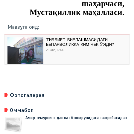
шаҳарчаси,
Мустақиллик маҳалласи.
Мавзуга оид:
ТИББИЁТ БИРЛАШМАСИДАГИ
БЕПАРВОЛИККА КИМ ЧЕК ҚЎЯДИ?
28 авг, 12:44
Фотогалерея
Оммабоп
Амир темурнинг давлат бошқарувидаги тажрибасидан