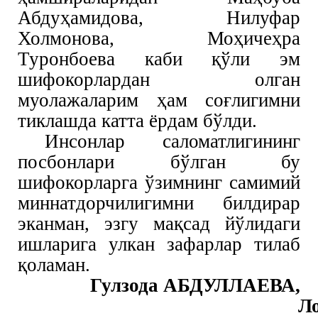
Абдуҳамидова, Нилуфар
Холмонова, Моҳичеҳра
Туронбоева каби қўли эм
шифокорлардан олган
муолажаларим ҳам соғлигимни
тиклашда катта ёрдам бўлди.
Инсонлар саломатлигининг
посбонлари бўлган бу
шифокорларга ўзимнинг самимий
миннатдорчилигимни билдирар
эканман, эзгу мақсад йўлидаги
ишларига улкан зафарлар тилаб
қоламан.
Гулзода АБДУЛЛАЕВА,
Лойи