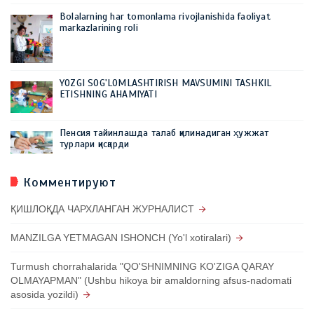
Bolalarning har tomonlama rivojlanishida faoliyat
markazlarining roli
YOZGI SOG'LOMLASHTIRISH MAVSUMINI TASHKIL
ETISHNING AHAMIYATI
Пенсия тайинлашда талаб қилинадиган ҳужжат
турлари қисқарди
Комментируют
ҚИШЛОҚДА ЧАРХЛАНГАН ЖУРНАЛИСТ
MANZILGA YETMAGAN ISHONCH (Yo'l xotiralari)
Turmush chorrahalarida "QO'SHNIMNING KO'ZIGA QARAY
OLMAYAPMAN" (Ushbu hikoya bir amaldorning afsus-nadomati
asosida yozildi)