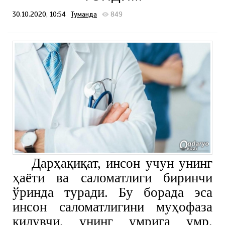
30.10.2020, 10:54
Туманда
849
Дарҳақиқат, инсон учун унинг
ҳаёти ва саломатлиги биринчи
ўринда туради. Бу борада эса
инсон саломатлигини муҳофаза
қилувчи, унинг умрига умр,