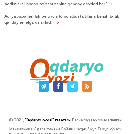
Xodimlarni ishdan bo'shatishning qanday asoslari bor?
Adliya xabarlari Ish beruvchi tomonidan ta'tillarni berish tartibi
qanday amalga oshiriladi?
© 2021,
"Oqdaryo ovozi" газетаси
Барча ҳуқуқлар ҳимояланган.
Манзилимиз: Оқдарё тумани Лойиш шаҳри Амур Темур кўчаси