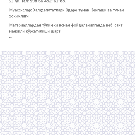
31-уй.
Тел: 998 66 492-61-88.
Муассислар: Халқ депутатлари Оқдарё туман Кенгаши ва туман
ҳокимлиги.
Материаллардан тўлиқ ёки қисман фойдаланилганда веб-сайт
манзили кўрсатилиши шарт!
русские сериалы