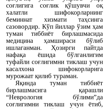
соғлигига соғлик қўшувчи оқ
халатли шифокорларнинг
беминнат хизмати таҳсинга
сазовордир. Кўп йиллар ўзим ҳам
туман тиббиёт бирлашмасида
медицина ҳамшираси бўлиб
ишлаганман. Ҳозирги пайтда
нафақа ёшида бўлганлигим
туфайли соғлигимни тиклаш учун
касалхона шифокорларига
мурожаат қилиб тураман.
Яқинда туман тиббиёт
бирлашмасига қарашли
“Неврология бўлими”да
соғлигимни тиклаш учун ётиб,