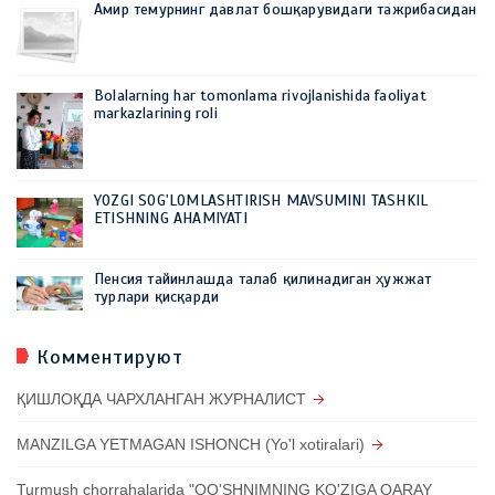
Амир темурнинг давлат бошқарувидаги тажрибасидан
Bolalarning har tomonlama rivojlanishida faoliyat
markazlarining roli
YOZGI SOG'LOMLASHTIRISH MAVSUMINI TASHKIL
ETISHNING AHAMIYATI
Пенсия тайинлашда талаб қилинадиган ҳужжат
турлари қисқарди
Комментируют
ҚИШЛОҚДА ЧАРХЛАНГАН ЖУРНАЛИСТ
MANZILGA YETMAGAN ISHONCH (Yo'l xotiralari)
Turmush chorrahalarida "QO'SHNIMNING KO'ZIGA QARAY