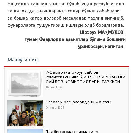
мақсадда ташкил этилган бўлиб, унда республикада
ва вилоятда ёнғинларнинг содир бўлиш сабаблари
ва бошқа қатор долзарб масалалар таҳлил қилиниб,
фуқароларга тушунтириш ишлари олиб борилмоқда.
Шоҳруҳ МАҲМУДОВ,
туман Фавқулодда вазиятлар бўлими бошлиғи
ўринбосари, капитан.
Мавзуга оид:
7-Самарқанд округ сайлов
комиссиясининг Қ А Р О Р И УЧАСТКА
САЙЛОВ КОМИССИЯЛАРИ ТАРКИБИ
16 сен, 13:35
Болалар боғчаларида нима гап?
04 мар, 11:59
Тадбиркорлар хизматида