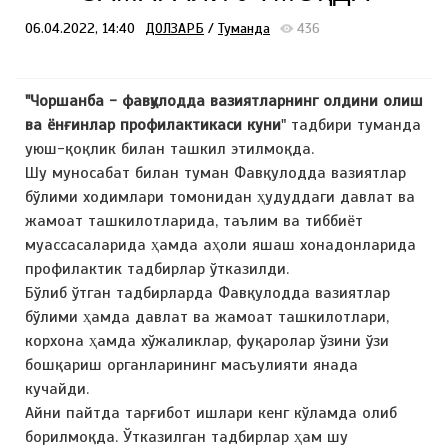
06.04.2022, 14:40
ДОЛЗАРБ
/
Туманда
436
"Чоршанба - фавқулодда вазиятларнинг олдини олиш
ва ёнғинлар профилактикаси куни
" тадбири туманда
уюш-қоқлик билан ташкил этилмоқда.
Шу муносабат билан туман Фавқулодда вазиятлар
бўлими ходимлари томонидан ҳудуддаги давлат ва
жамоат ташкилотларида, таълим ва тиббиёт
муассасаларида ҳамда аҳоли яшаш хонадонларида
профилактик тадбирлар ўтказилди.
Бўлиб ўтган тадбирларда Фавқулодда вазиятлар
бўлими ҳамда давлат ва жамоат ташкилотлари,
корхона ҳамда хўжаликлар, фуқаролар ўзини ўзи
бошқариш органларининг масъулияти янада
кучайди.
Айни пайтда тарғибот ишлари кенг кўламда олиб
борилмоқда. Ўтказилган тадбирлар ҳам шу