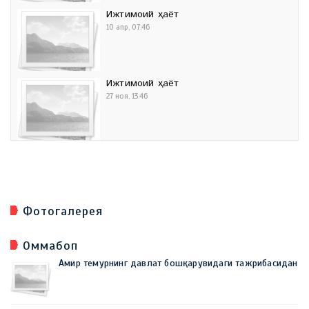
Ижтимоий ҳаёт
10 апр, 07:46
Ижтимоий ҳаёт
27 ноя, 13:46
Фотогалерея
Оммабоп
Амир темурнинг давлат бошқарувидаги тажрибасидан