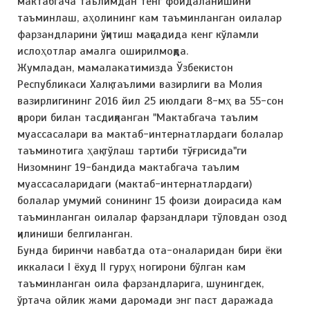
мактабгача таълимдан тенг фойдаланишини
таъминлаш, аҳолининг кам таъминланган оилалар
фарзандларини ўқитиш мақсадида кенг кўламли
ислоҳотлар амалга оширилмоқда.
Жумладан, мамалакатимизда Ўзбекистон
Республикаси Халқ таълими вазирлиги ва Молия
вазирлигининг 2016 йил 25 июлдаги 8-мҳ ва 55-сон
қарори билан тасдиқланган "Мактабгача таълим
муассасалари ва мактаб-интернатлардаги болалар
таъминотига ҳақ тўлаш тартиби тўғрисида"ги
Низомнинг 19-бандида мактабгача таълим
муассасаларидаги (мактаб-интернатлардаги)
болалар умумий сонининг 15 фоизи доирасида кам
таъминланган оилалар фарзандлари тўловдан озод
қилиниши белгиланган.
Бунда биринчи навбатда ота-оналаридан бири ёки
иккаласи I ёхуд II гуруҳ ногирони бўлган кам
таъминланган оила фарзандларига, шунингдек,
ўртача ойлик жами даромади энг паст даражада