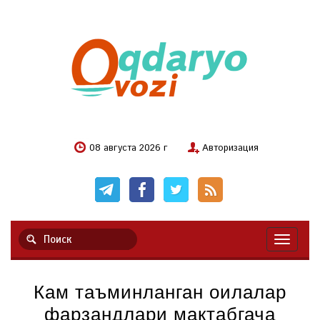
08 августа 2026 г
Авторизация
Навигац
Кам таъминланган оилалар
фарзандлари мактабгача