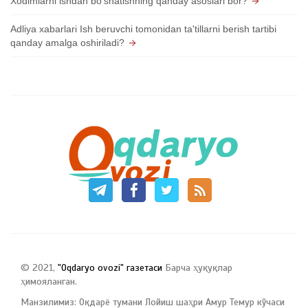
Xodimlarni ishdan bo'shatishning qanday asoslari bor?
Adliya xabarlari Ish beruvchi tomonidan ta'tillarni berish tartibi
qanday amalga oshiriladi?
© 2021,
"Oqdaryo ovozi" газетаси
Барча ҳуқуқлар
ҳимояланган.
Манзилимиз: Оқдарё тумани Лойиш шаҳри Амур Темур кўчаси