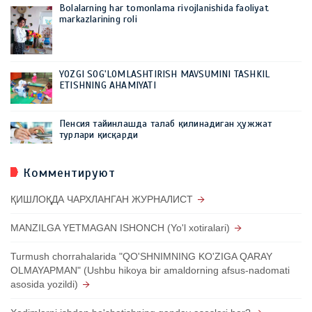
Bolalarning har tomonlama rivojlanishida faoliyat
markazlarining roli
YOZGI SOG'LOMLASHTIRISH MAVSUMINI TASHKIL
ETISHNING AHAMIYATI
Пенсия тайинлашда талаб қилинадиган ҳужжат
турлари қисқарди
Комментируют
ҚИШЛОҚДА ЧАРХЛАНГАН ЖУРНАЛИСТ
MANZILGA YETMAGAN ISHONCH (Yo'l xotiralari)
Turmush chorrahalarida "QO'SHNIMNING KO'ZIGA QARAY
OLMAYAPMAN" (Ushbu hikoya bir amaldorning afsus-nadomati
asosida yozildi)