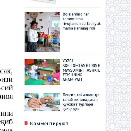
Bolalarning har
tomonlama
rivojlanishida faoliyat
markazlarining roli
YOZGI
SOG'LOMLASHTIRISH
сак,
MAVSUMINI TASHKIL
ETISHNING
оизи
AHAMIYATI
осий
риоя
Пенсия тайинлашда
талаб қилинадиган
ҳужжат турлари
қисқарди
мини
ёқиб
Комментируют
сида