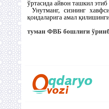
ўртасида айвон ташкил эти
Унутманг, сизнинг хавфс
қоидаларига амал қилишинги
туман ФВБ бошлиғи ўринбо