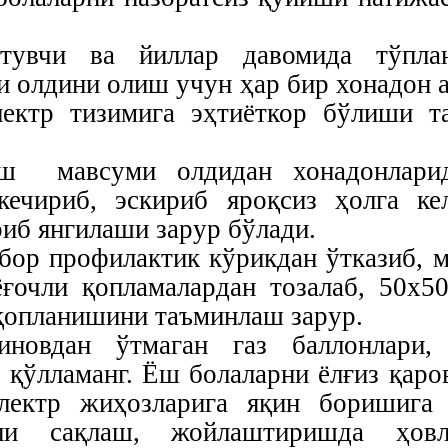
тувчи ва йиллар давомида тўплан
и олдини олиш учун ҳар бир хонадон 
лектр тизимига эҳтиёткор бўлиши т
иш мавсуми олдидан хонадонларид
кечириб, эскириб яроқсиз ҳолга ке
иб янгилаши зарур бўлади.
 бор профилактик кўрикдан ўтказиб, 
ғочли қопламалардан тозалаб, 50х5
 қопланишини таъминлаш зарур.
иновдан ўтмаган газ баллонлари,
 қўлламанг. Ёш болаларни ёлғиз қаро
электр жиҳозларига яқин боришига
рни сақлаш, жойлаштиришда ҳовл