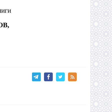
лиги
ОВ,