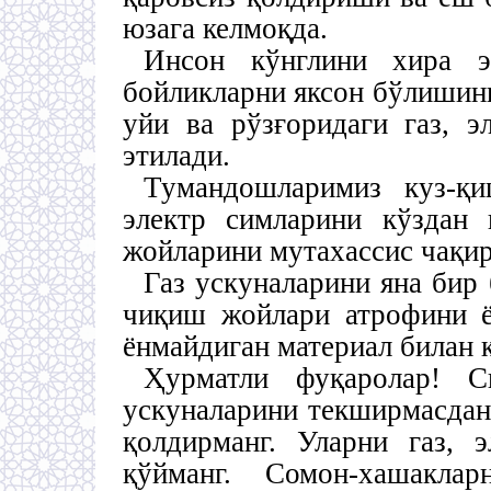
юзага келмоқда.
Инсон кўнглини хира э
бойликларни яксон бўлишин
уйи ва рўзғоридаги газ, э
этилади.
Тумандошларимиз куз-қ
электр симларини кўздан 
жойларини мутахассис чақир
Газ ускуналарини яна бир
чиқиш жойлари атрофини ё
ёнмайдиган материал билан
Ҳурматли фуқаролар! С
ускуналарини текширмасдан
қолдирманг. Уларни газ, 
қўйманг. Сомон-хашакла