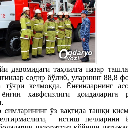
йи давомидаги таҳлилга назар ташла
нғинлар содир бўлиб, уларнинг 88,8 ф
 тўғри келмоқда. Ёнғинларнинг ас
 ёнғин хавфсизлиги қоидаларига 
н.
р симларининг ўз вақтида ташқи қис
келтирмаслиги, истиш печларини 
болаларни назоратсиз қўйиши натижа