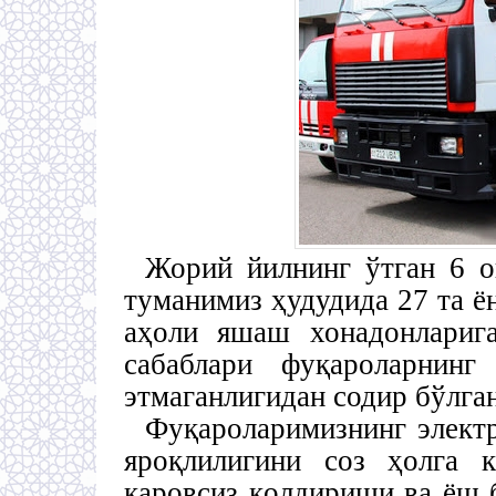
Жорий йилнинг ўтган 6 о
туманимиз ҳудудида 27 та ё
аҳоли яшаш хонадонларига
сабаблари фуқароларнинг
этмаганлигидан содир бўлга
Фуқароларимизнинг элект
яроқлилигини соз ҳолга 
қаровсиз қолдириши ва ёш 