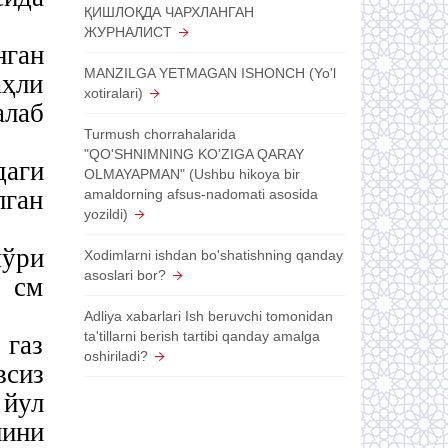
ҚИШЛОҚДА ЧАРХЛАНГАН
ЖУРНАЛИСТ
ган
MANZILGA YETMAGAN ISHONCH (Yo'l
аҳли
xotiralari)
алаб
Turmush chorrahalarida
"QO'SHNIMNING KO'ZIGA QARAY
аги
OLMAYAPMAN" (Ushbu hikoya bir
лган
amaldorning afsus-nadomati asosida
yozildi)
мўри
Xodimlarni ishdan bo'shatishning qanday
asoslari bor?
0 см
Adliya xabarlari Ish beruvchi tomonidan
ta'tillarni berish tartibi qanday amalga
 газ
oshiriladi?
всиз
 йул
ини