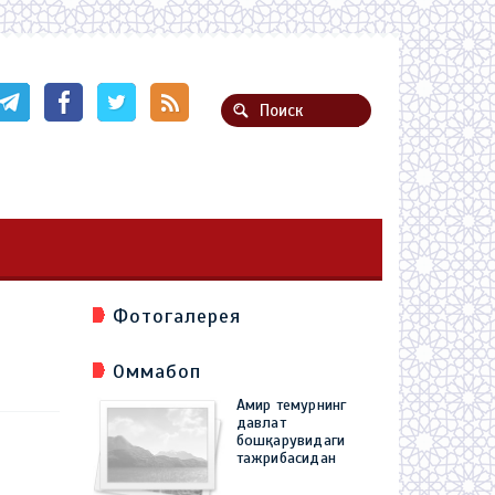
Фотогалерея
Оммабоп
Амир темурнинг
давлат
бошқарувидаги
тажрибасидан