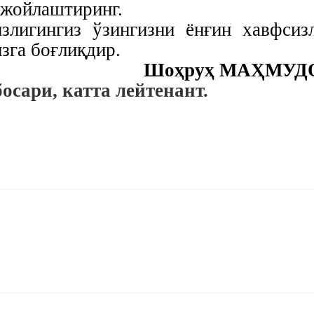
б жойлаштиринг.
излигингиз ўзингизни ёнғин хавфсиз
зга боғлиқдир.
Шоҳруҳ МАҲМУД
сари, катта лейтенант.