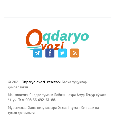
© 2021,
"Oqdaryo ovozi" газетаси
Барча ҳуқуқлар
ҳимояланган.
Манзилимиз: Оқдарё тумани Лойиш шаҳри Амур Темур кўчаси
31-уй.
Тел: 998 66 492-61-88.
Муассислар: Халқ депутатлари Оқдарё туман Кенгаши ва
туман ҳокимлиги.