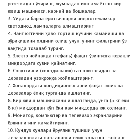
розеткадан ўчиринг, жумладан ишламаётган кир
ювиш машинаси, карнай ва бошқалар.
3. Уйдаги барча ёритгичларни энерготежамкор
светодиод лампаларга алмаштиринг.
4. Чанг ютгични ҳаво тортиш кучини камайиши ва
зўриқишини олдини олиш учун, унинг фильтрини ўз
вақтида тозалаб туринг.
5. Электр чойнакда (тефаль) фақат ўзингизга керакли
миқдордаги сувни қайнатинг.
6. Совутгични (холодильник) газ плитасидан ва
деразадан узоқроққа жойлаштиринг.
7. Хоналардаги кондиционерларни фақат эшик ва
деразалар ёпиқ турганда ишлатинг.
8. Кир ювиш машинасини ишлатганда, унга (5 кг ёки
8 кг) миқдордан кўп ёки кам миқдорда юк солманг.
9. Монитор, компьютер ва телевизор экранларини
ёрқинлигини камайтиринг.
10. Кундуз кунлари ёруғлик тушиши учун
деразалардаги пардаларни очиқ ҳолатда сақланг.