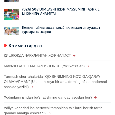
YOZGI SOG'LOMLASHTIRISH MAVSUMINI TASHKIL
ETISHNING AHAMIYATI
Пенсия тайинлашда талаб қилинадиган ҳужжат
турлари қисқарди
Комментируют
ҚИШЛОҚДА ЧАРХЛАНГАН ЖУРНАЛИСТ
MANZILGA YETMAGAN ISHONCH (Yo'l xotiralari)
Turmush chorrahalarida "QO'SHNIMNING KO'ZIGA QARAY
OLMAYAPMAN" (Ushbu hikoya bir amaldorning afsus-nadomati
asosida yozildi)
Xodimlarni ishdan bo'shatishning qanday asoslari bor?
Adliya xabarlari Ish beruvchi tomonidan ta'tillarni berish tartibi
qanday amalga oshiriladi?