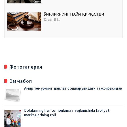
ЎҒИРЛИКНИНГ ПАЙИ ҚИРҚИЛДИ
22 окт, 13:31
Фотогалерея
Оммабоп
Амир темурнинг давлат бошқарувидаги тажрибасидан
Bolalarning har tomonlama rivojlanishida faoliyat
markazlarining roli