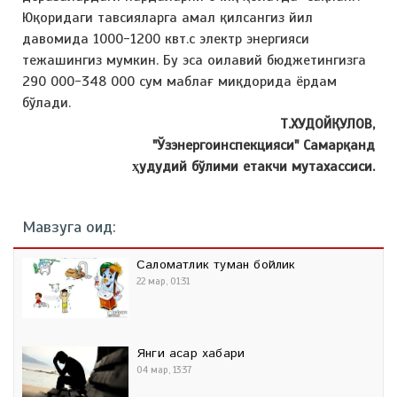
Юқоридаги тавсияларга амал қилсангиз йил
давомида 1000-1200 квт.с электр энергияси
тежашингиз мумкин. Бу эса оилавий бюджетингизга
290 000-348 000 сум маблағ миқдорида ёрдам
бўлади.
Т.ХУДОЙҚУЛОВ,
"Ўзэнергоинспекцияси" Самарқанд
ҳудудий бўлими етакчи мутахассиси.
Мавзуга оид:
Саломатлик туман бойлик
22 мар, 01:31
Янги асар хабари
04 мар, 13:37