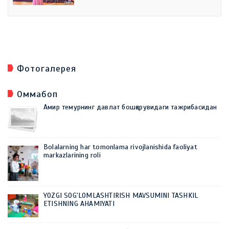
Фотогалерея
Оммабоп
Амир темурнинг давлат бошқарувидаги тажрибасидан
Bolalarning har tomonlama rivojlanishida faoliyat
markazlarining roli
YOZGI SOG'LOMLASHTIRISH MAVSUMINI TASHKIL
ETISHNING AHAMIYATI