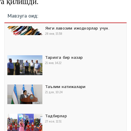
ға қилишди.
Мавзуга оид:
Янги лавозим ижодкорлар учун.
28 янв, 15:38
Тарихга бир назар
21 янв, 14:22
Таълим натижалари
21 дек, 10:24
Тадбирлар
27 ноя, 11:51