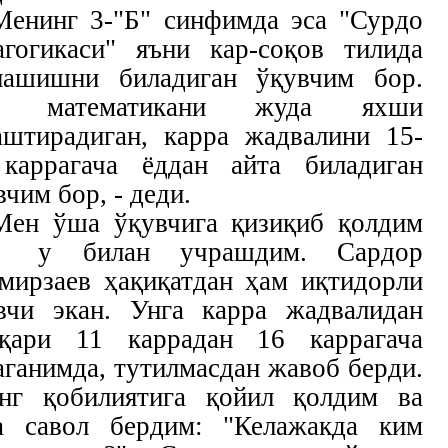
Менинг 3-"Б" синфимда эса "Сурдо
агогикаси" яъни кар-соқов тилида
лашишни биладиган ўқувчим бор.
а математикани жуда яхши
аштирадиган, карра жадвалини 15-
каррагача ёддан айта биладиган
вчим бор, - деди.
Мен ўша ўқувчига қизиқиб қолдим
 у билан учрашдим. Сардор
мирзаев ҳақиқатдан ҳам иқтидорли
вчи экан. Унга карра жадвалидан
қари 11 каррадан 16 каррагача
аганимда, тутилмасдан жавоб берди.
нг қобилиятига қойил қолдим ва
а савол бердим: "Келажакда ким