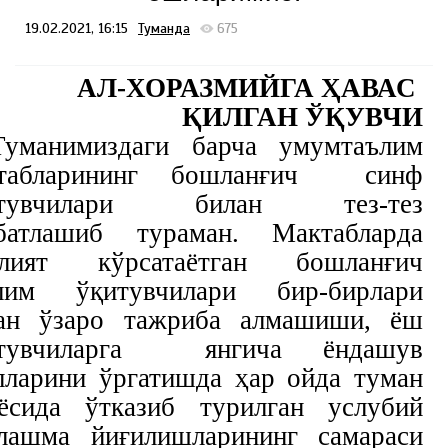
19.02.2021, 16:15
Туманда
675
АЛ
-
ХОРАЗМИЙГА
ҲАВАС
ҚИЛГАН
Ў
ҚУВЧИ
Туманимиздаги барча умумтаълим
ктабларининг бошланғич синф
итувчилари билан тез-тез
батлашиб тураман. Мактабларда
лият кўрсатаётган бошланғич
лим ўқитувчилари бир-бирлари
ан ўзаро тажриба алмашиши, ёш
итувчиларга янгича ёндашув
лларини ўргатишда ҳар ойда туман
ёсида ўтказиб турилган услубий
лашма йиғилишларининг самараси