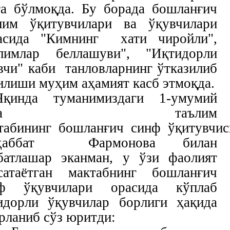
та бўлмоқда. Бу борада бошланғич
лим ўқитувчилари ва ўқувчилари
асида "Кимнинг хати чиройли",
лимлар беллашуви", "Иқтидорли
вчи" каби танловларнинг ўтказилиб
илиши муҳим аҳамият касб этмоқда.
Яқинда туманимиздаги 1-умумий
рта таълим
табининг бошланғич синф ўқитувчис
ҳаббат Фармонова билан
батлашар эканман, у ўзи фаолият
сатаётган мактабнинг бошланғич
ф ўқувчилари орасида кўплаб
идорли ўқувчилар борлиги ҳақида
рланиб сўз юритди: