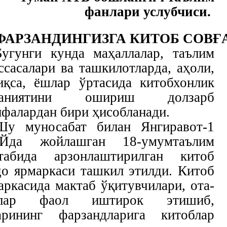
фанлари услубчиси.
ФАРЗАНДИНГИЗГА
КИТОБ
СОВ
Ғ
Бугунги кунда маҳаллалар, таълим
ссасалари ва ташкилотларда, аҳоли,
иқса, ёшлар ўртасида китобхонлик
даниятини ошириш долзарб
ифалардан бири ҳисобланади.
Шу муносабат билан Янгиравот-1
Йда жойлашган 18-умумтаълим
табида арзонлаштирилган китоб
до ярмаркаси ташкил этилди. Китоб
аркасида мактаб ўқитувчилари, ота-
алар фаол иштирок этишиб,
арининг фарзандларига китоблар