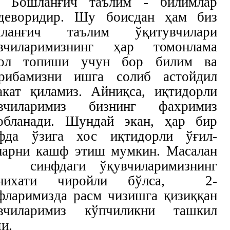
- Бошланғич таълим - билимлар
деворидир. Шу боисдан ҳам биз
шланғич таълим ўқитувчилари
вчиларимизнинг ҳар томонлама
ол топиши учун бор билим ва
рибамизни ишга солиб астойдил
акат қиламиз. Айниқса, иқтидорли
вчиларимиз бизнинг фахримиз
обланади. Шундай экан, ҳар бир
фда ўзига хос иқтидорли ўғил-
ларни кашф этиш мумкин. Масалан
 синфдаги ўқувчиларимизнинг
снихати чиройли бўлса, 2-
фларимизда расм чизишга қизиққан
вчиларимиз кўпчиликни ташкил
ди.