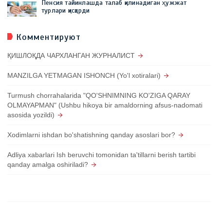
Пенсия тайинлашда талаб қилинадиган ҳужжат
турлари қисқарди
Комментируют
ҚИШЛОҚДА ЧАРХЛАНГАН ЖУРНАЛИСТ
MANZILGA YETMAGAN ISHONCH (Yo'l xotiralari)
Turmush chorrahalarida "QO'SHNIMNING KO'ZIGA QARAY
OLMAYAPMAN" (Ushbu hikoya bir amaldorning afsus-nadomati
asosida yozildi)
Xodimlarni ishdan bo'shatishning qanday asoslari bor?
Adliya xabarlari Ish beruvchi tomonidan ta'tillarni berish tartibi
qanday amalga oshiriladi?