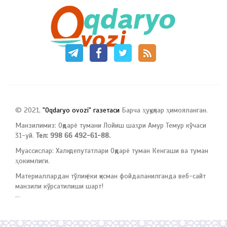
© 2021,
"Oqdaryo ovozi" газетаси
Барча ҳуқуқлар ҳимояланган.
Манзилимиз: Оқдарё тумани Лойиш шаҳри Амур Темур кўчаси
31-уй.
Тел: 998 66 492-61-88.
Муассислар: Халқ депутатлари Оқдарё туман Кенгаши ва туман
ҳокимлиги.
Материаллардан тўлиқ ёки қисман фойдаланилганда веб-сайт
манзили кўрсатилиши шарт!
русские сериалы