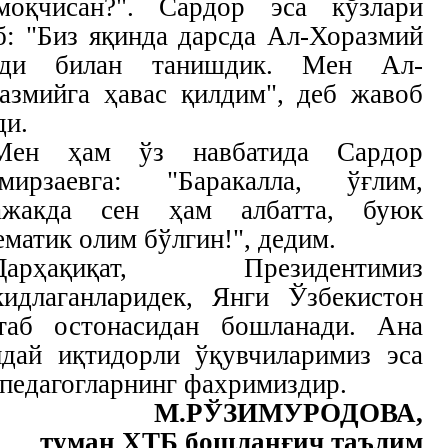
моқчисан?". Сардор эса кўзлари
б: "Биз яқинда дарсда Ал-Хоразмий
оди билан танишдик. Мен Ал-
азмийга ҳавас қилдим", деб жавоб
ди.
Мен ҳам ўз навбатида Сардор
мирзаевга: "Баракалла, ўғлим,
ажакда сен ҳам албатта, буюк
ематик олим бўлгин!", дедим.
Дарҳақиқат, Президентимиз
кидлаганларидек, Янги Ўзбекистон
таб остонасидан бошланади. Ана
дай иқтидорли ўқувчиларимиз эса
 педагогларнинг фахримиздир.
М.РЎЗИМУРОДОВА,
туман ХТБ бошланғич таълим