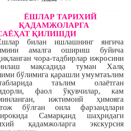
ЁШЛАР ТАРИХИЙ
ҚАДАМЖОЛАРГА
САЁҲАТ ҚИЛИШДИ
Ёшлар билан ишлашнинг янгича
зимини амалга ошириш буйича
диқланган чора-тадбирлар ижросини
минлаш мақсадида туман Халқ
лими бўлимига қарашли умумтаълим
ктабларида таълим олаётган
идорли, фаол ўқувчилар, кам
минланган, ижтимоий ҳимояга
тож бўлган оила фарзандлари
ирокида Самарқанд шаҳридаги
ихий қадамжоларга экскурсия