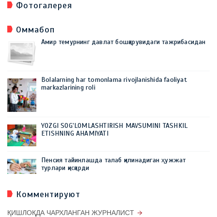
Фотогалерея
Оммабоп
Амир темурнинг давлат бошқарувидаги тажрибасидан
Bolalarning har tomonlama rivojlanishida faoliyat
markazlarining roli
YOZGI SOG'LOMLASHTIRISH MAVSUMINI TASHKIL
ETISHNING AHAMIYATI
Пенсия тайинлашда талаб қилинадиган ҳужжат
турлари қисқарди
Комментируют
ҚИШЛОҚДА ЧАРХЛАНГАН ЖУРНАЛИСТ