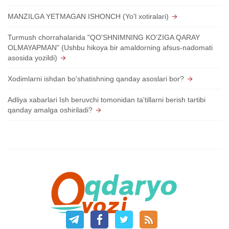
MANZILGA YETMAGAN ISHONCH (Yo'l xotiralari)
Turmush chorrahalarida "QO'SHNIMNING KO'ZIGA QARAY
OLMAYAPMAN" (Ushbu hikoya bir amaldorning afsus-nadomati
asosida yozildi)
Xodimlarni ishdan bo'shatishning qanday asoslari bor?
Adliya xabarlari Ish beruvchi tomonidan ta'tillarni berish tartibi
qanday amalga oshiriladi?