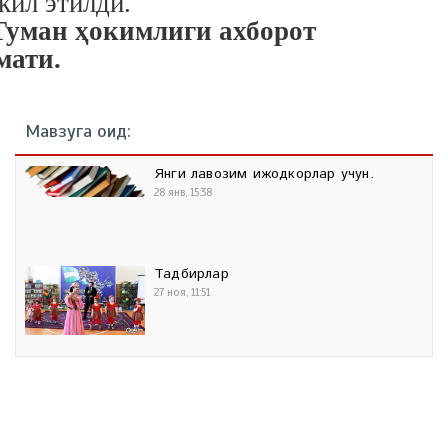
кил этилди.
Туман ҳокимлиги ахборот
мати.
Мавзуга оид:
Янги лавозим ижодкорлар учун.
28 янв, 15:38
Тадбирлар
27 ноя, 11:51