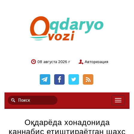
08 августа 2026 г
Авторизация
Навигац
Оқдарёда хонадонида
каннабис етиштираётган шахс