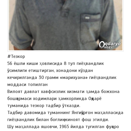
#Тезкор
56 ёшли киши ҳовлисида 8 туп гиёҳвандлик
ўсимлиги етиштирган, хонадони кўздан
кечирилганда 30 грамм «марихуана» гиёҳвандлик
моддаси топилган
Вилоят давлат хавфсизлик хизмати ҳамда божхона
бошқармаси ходимлари ҳамкорликда Оқдарё
туманида тезкор тадбир ўтказди.
Тадбир давомида туманнинг Янгиқўрғон маҳалласида
гиёҳвандлик билан боғлиқ жиноят фош этилди.
Шу маҳаллада яшовчи, 1965 йилда туғилган фуқаро