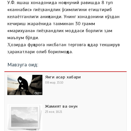
У.Ф. яшаш хонадонида ноқонуний равишда 8 туп
«каннабис» гиёҳвандлик ўсимлигини етиштириб
келаётганлиги аниқланди. Унинг хонадонини кўздан
кечириш жараёнида тахминан 30 грамм
«марихуана» гиёҳвандлик моддаси борлиги ҳам
маълум бўлди.
Ҳозирда фуқарога нисбатан терговга қадар текширув
ҳаракатлари олиб борилмоқда.
Мавзуга оид:
Янги асар хабари
08 мар, 15:10
Жамият ва қонун
23 ноя, 16:21