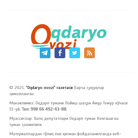
© 2021,
"Oqdaryo ovozi" газетаси
Барча ҳуқуқлар
ҳимояланган.
Манзилимиз: Оқдарё тумани Лойиш шаҳри Амур Темур кўчаси
31-уй.
Тел: 998 66 492-61-88.
Муассислар: Халқ депутатлари Оқдарё туман Кенгаши ва
туман ҳокимлиги.
Материаллардан тўлиқ ёки қисман фойдаланилганда веб-