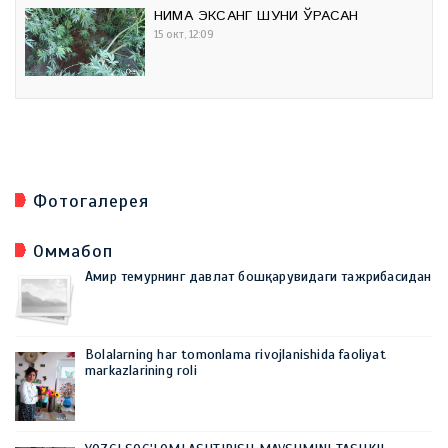
НИМА ЭКСАНГ ШУНИ ЎРАСАН
15 окт, 12:09
Фотогалерея
Оммабоп
Амир темурнинг давлат бошқарувидаги тажрибасидан
Bolalarning har tomonlama rivojlanishida faoliyat
markazlarining roli