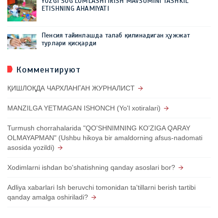
YOZGI SOG'LOMLASHTIRISH MAVSUMINI TASHKIL
ETISHNING AHAMIYATI
Пенсия тайинлашда талаб қилинадиган ҳужжат
турлари қисқарди
Комментируют
ҚИШЛОҚДА ЧАРХЛАНГАН ЖУРНАЛИСТ
MANZILGA YETMAGAN ISHONCH (Yo'l xotiralari)
Turmush chorrahalarida "QO'SHNIMNING KO'ZIGA QARAY
OLMAYAPMAN" (Ushbu hikoya bir amaldorning afsus-nadomati
asosida yozildi)
Xodimlarni ishdan bo'shatishning qanday asoslari bor?
Adliya xabarlari Ish beruvchi tomonidan ta'tillarni berish tartibi
qanday amalga oshiriladi?