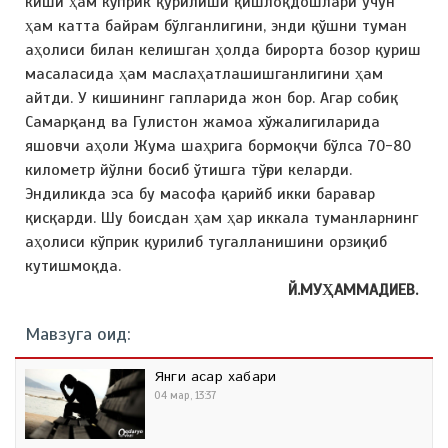
киши ҳам кўприк қурилиши қишлоқдошлари учун
ҳам катта байрам бўлганлигини, энди қўшни туман
аҳолиси билан келишган ҳолда бирорта бозор қуриш
масаласида ҳам маслаҳатлашишганлигини ҳам
айтди. У кишининг гапларида жон бор. Агар собиқ
Самарқанд ва Гулистон жамоа хўжалигиларида
яшовчи аҳоли Жума шаҳрига бормоқчи бўлса 70-80
километр йўлни босиб ўтишга тўғри келарди.
Эндиликда эса бу масофа қарийб икки баравар
қисқарди. Шу боисдан ҳам ҳар иккала туманларнинг
аҳолиси кўприк қурилиб тугалланишини орзиқиб
кутишмоқда.
Й.МУҲАММАДИЕВ.
Мавзуга оид:
Янги асар хабари
04 мар, 13:37