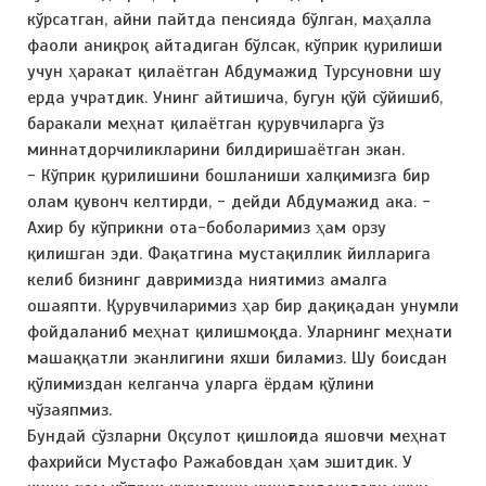
кўрсатган, айни пайтда пенсияда бўлган, маҳалла
фаоли аниқроқ айтадиган бўлсак, кўприк қурилиши
учун ҳаракат қилаётган Абдумажид Турсуновни шу
ерда учратдик. Унинг айтишича, бугун қўй сўйишиб,
баракали меҳнат қилаётган қурувчиларга ўз
миннатдорчиликларини билдиришаётган экан.
- Кўприк қурилишини бошланиши халқимизга бир
олам қувонч келтирди, - дейди Абдумажид ака. -
Ахир бу кўприкни ота-боболаримиз ҳам орзу
қилишган эди. Фақатгина мустақиллик йилларига
келиб бизнинг давримизда ниятимиз амалга
ошаяпти. Қурувчиларимиз ҳар бир дақиқадан унумли
фойдаланиб меҳнат қилишмоқда. Уларнинг меҳнати
машаққатли эканлигини яхши биламиз. Шу боисдан
қўлимиздан келганча уларга ёрдам қўлини
чўзаяпмиз.
Бундай сўзларни Оқсулот қишлоғида яшовчи меҳнат
фахрийси Мустафо Ражабовдан ҳам эшитдик. У