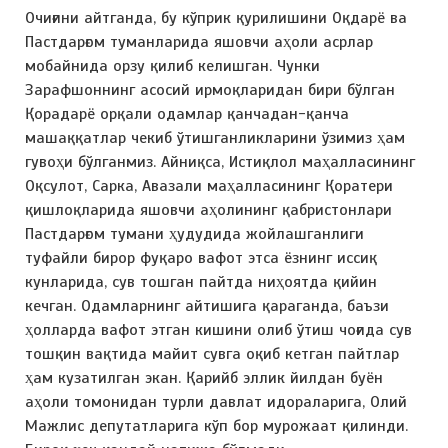
Очиғини айтганда, бу кўприк қурилишини Оқдарё ва
Пастдарғом туманларида яшовчи аҳоли асрлар
мобайнида орзу қилиб келишган. Чунки
Зарафшоннинг асосий ирмоқларидан бири бўлган
Қорадарё орқали одамлар қанчадан-қанча
машаққатлар чекиб ўтишганликларини ўзимиз ҳам
гувоҳи бўлганмиз. Айниқса, Истиқлол маҳалласининг
Оқсулот, Сарка, Авазали маҳалласининг Қоратери
қишлоқларида яшовчи аҳолининг қабристонлари
Пастдарғом тумани ҳудудида жойлашганлиги
туфайли бирор фуқаро вафот этса ёзнинг иссиқ
кунларида, сув тошган пайтда ниҳоятда қийин
кечган. Одамларнинг айтишига қараганда, баъзи
ҳолларда вафот этган кишини олиб ўтиш чоғида сув
тошқин вақтида майит сувга оқиб кетган пайтлар
ҳам кузатилган экан. Қарийб эллик йилдан буён
аҳоли томонидан турли давлат идораларига, Олий
Мажлис депутатларига кўп бор мурожаат қилинди.