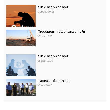
Янги асар хабари
01 мар, 00:05
Президент ташрифидан сўнг
25 фев, 17:05
Янги асар хабари
25 фев, 16:00
Тарихга бир назар
21 янв, 14:22