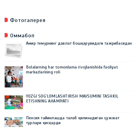
Фотогалерея
Оммабоп
Амир темурнинг давлат бошқарувидаги тажрибасидан
Bolalarning har tomonlama rivojlanishida faoliyat
markazlarining roli
YOZGI SOG'LOMLASHTIRISH MAVSUMINI TASHKIL
ETISHNING AHAMIYATI
Пенсия тайинлашда талаб қилинадиган ҳужжат
турлари қисқарди