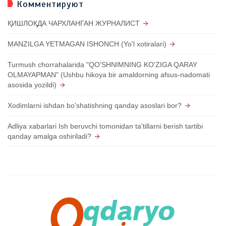
Комментируют
ҚИШЛОҚДА ЧАРХЛАНГАН ЖУРНАЛИСТ
MANZILGA YETMAGAN ISHONCH (Yo'l xotiralari)
Turmush chorrahalarida "QO'SHNIMNING KO'ZIGA QARAY
OLMAYAPMAN" (Ushbu hikoya bir amaldorning afsus-nadomati
asosida yozildi)
Xodimlarni ishdan bo'shatishning qanday asoslari bor?
Adliya xabarlari Ish beruvchi tomonidan ta'tillarni berish tartibi
qanday amalga oshiriladi?