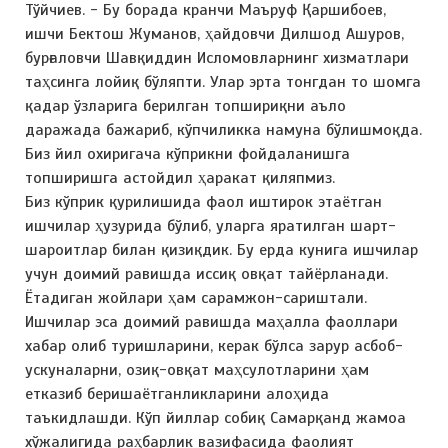
Тўйчиев. - Бу борада кранчи Маъруф Қаршибоев,
ишчи Бектош Жуманов, ҳайдовчи Дилшод Ашуров,
бурғаловчи Шавқиддин Исломовларнинг хизматлари
таҳсинга лойиқ бўляпти. Улар эрта тонгдан то шомга
қадар ўзларига берилган топшириқни аъло
даражада бажариб, кўпчиликка намуна бўлишмоқда.
Биз йил охиригача кўприкни фойдаланишга
топширишга астойдил ҳаракат қиляпмиз.
Биз кўприк қурилишида фаол иштирок этаётган
ишчилар ҳузурида бўлиб, уларга яратилган шарт-
шароитлар билан қизиқдик. Бу ерда кунига ишчилар
учун доимий равишда иссиқ овқат тайёрланади.
Ётадиган жойлари ҳам сарамжон-сариштали.
Ишчилар эса доимий равишда маҳалла фаоллари
хабар олиб туришларини, керак бўлса зарур асбоб-
ускуналарни, озиқ-овқат маҳсулотларини ҳам
етказиб беришаётганликларини алоҳида
таъкидлашди. Кўп йиллар собиқ Самарқанд жамоа
хўжалигида раҳбарлик вазифасида фаолият