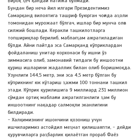
Бироқ ҳеч қандай натижа бўлмади.
Бундан бир неча йил илгари Президентимиз
Самарқанд вилоятига ташриф буюрган чоғида аҳоли
томонидан мурожаат бўлгач, ишлар бир мунча олға
силжий бошлади. Керакли ташкилотларга
топшириқлар берилиб, маблағ ҳам ажратиладиган
бўлди. Айни пайтда эса Самарқанд кўприклардан
фойдаланиш унитар корхонаси бу ишни ўз
зиммасига олиб, замонавий типдаги бу иншоотни
қуриш ишларини жадаллик билан олиб боришмоқда.
Узунлиги 144,5 метр, эни эса 4,5 метр бўлган бу
кўприкнинг юк кўтариш ҳажми 100 тоннани ташкил
этади. Кўприк қурилишига 9 миллиард 231 миллион
сўмдан ортиқ маблағни ажратилганлиги ҳам бу
иншоотнинг нақадар салмоқли эканлигини
билдиради.
- Халқимизнинг ишончини қозониш учун
ишчиларимиз астойдил меҳнат қилишаяпти, - дейди
қурувчиларга раҳбарлик қилаётган прораб Фаёз