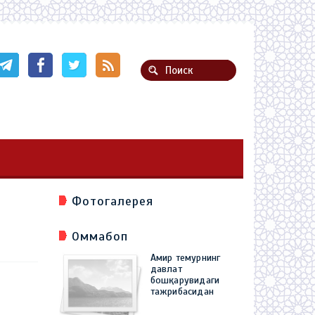
Фотогалерея
Оммабоп
Амир темурнинг
давлат
бошқарувидаги
тажрибасидан