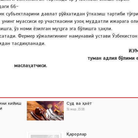
даги 66-
ик субъектларини давлат рўйхатидан ўтказиш тартиби тўғр
 унинг муассиси ер участкасини узоқ муддатли ижарага ол
ишга, ўз номи ёзилган муҳрга эга бўлишга ҳақли.
сатади. Фермер хўжалигининг намунавий устави Ўзбекистон
дан тасдиқланади.
И.У
туман адлия бўлими 
маслаҳатчис
сини кийиш
Суд ва ҳаёт
и
31 мар, 15:18
Қарорлар