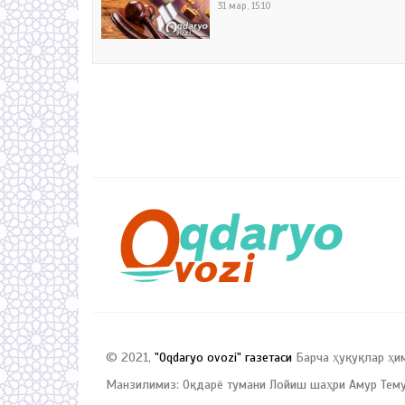
31 мар, 15:10
© 2021,
"Oqdaryo ovozi" газетаси
Барча ҳуқуқлар ҳи
Манзилимиз: Оқдарё тумани Лойиш шаҳри Амур Темур