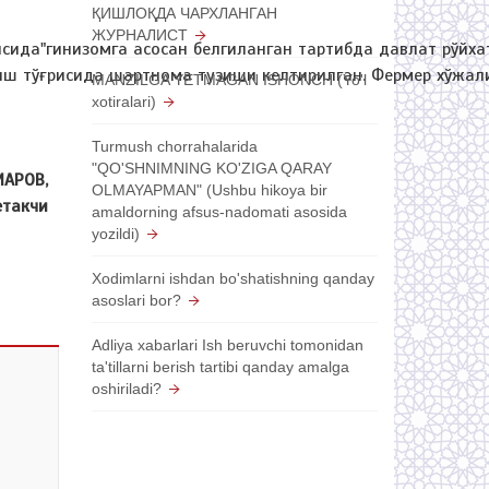
ҚИШЛОҚДА ЧАРХЛАНГАН
ЖУРНАЛИСТ
исида"гинизомга асосан белгиланган тартибда давлат рўйха
иш тўғрисида шартнома тузиши келтирилган. Фермер хўжали
MANZILGA YETMAGAN ISHONCH (Yo'l
xotiralari)
Turmush chorrahalarida
"QO'SHNIMNING KO'ZIGA QARAY
МАРОВ,
OLMAYAPMAN" (Ushbu hikoya bir
етакчи
amaldorning afsus-nadomati asosida
и.
yozildi)
Xodimlarni ishdan bo'shatishning qanday
asoslari bor?
Adliya xabarlari Ish beruvchi tomonidan
ta'tillarni berish tartibi qanday amalga
oshiriladi?