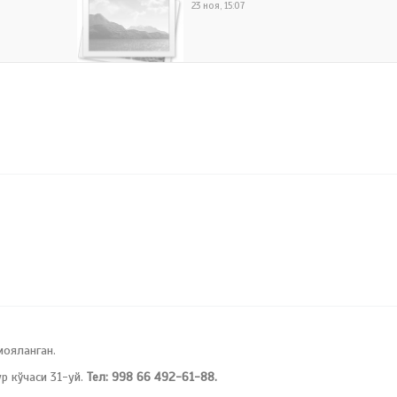
23 ноя, 15:07
мояланган.
 кўчаси 31-уй.
Тел: 998 66 492-61-88.