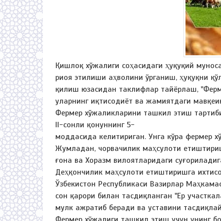
Қишлоқ хўжалиги соҳасидаги ҳуқуқий мунос
риоя этилиши аҳволини ўрганиш, ҳуқуқни қ
қилиш юзасидан таклифлар тайёрлаш, "Ферм
уларнинг иқтисодиёт ва жамиятдаги мавқеи
Фермер хўжаликларини ташкил этиш тартиби
II-сонли қонуннинг 5-
моддасида келитириган. Унга кўра фермер 
Жумладан, чорвачилик маҳсулоти етиштириш
ғона ва Хоразм вилоятларидаги суғориладиг
Деҳқончилик маҳсулоти етиштиришга ихтисос
Ўзбекистон Республикаси Вазирлар Маҳкамас
сон қарори билан тасдиқланган "Ер участк
мулк ажратиб беради ва уставини тасдиқлай
Фермер хўжалиги ташкил этиш учун унинг бо