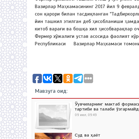
Вазирлар Маҳкамасининг 2017 йил 9 феврал
сон қарори билан тасдиқланган "Тадбиркорл
йин ташкил этилган деб ҳисобланиши ҳамда
китоб варағи ва бошқа хил ҳисобварақлар оч
Фермер хўжалиги устав асосида фаолият кўр
Республикаси Вазирлар Маҳкамаси томони
Мавзуга оид:
Ўқувчиларнинг мактаб форма
тартиби ва талаби ўзгармайд
09 июл, 09:49
Суд ва ҳаёт