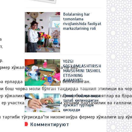
Bolalarning har
tomonlama
rivojlanishida faoliyat
markazlarining roli
а
ҳ
р.
YOZGI
SOG'LOMLASHTIRISH
рмер хўжаликлари тўғрисида"ги 662-
MAVSUMINI TASHKIL
ETISHNING
AHAMIYATI
ра ерларда ташкил этилиши белгиланган.
 бош чорва моли бўлган тақдирда ташкил этилиши ва чорв
р хўжаликлари учун 0,5 гектарни), бошқа вилоятлар ва Қор
Пенсия тайинлашда
талаб қилинадиган
 участкаларининг энг кам ўлчами пахтачилик ва ғаллачили
ҳужжат турлари
қисқарди
ш тартиби тўғрисида"ги низомгакўра фермер хўжалиги шу 
Комментируют