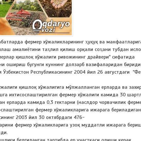
абатларда фермер хўжаликларининг ҳуқуқ ва манфаатлариг
ўллаш амалиётини таҳлил қилиш орқали соҳани тубдан исло
ерлар қишлоқ хўжалиги ривожининг драйвери" сифатида
ни ошириш бугунги куннинг долзарб вазифаларидан бириди
 Ўзбекистон Республикасининг 2004 йил 26 августдаги "Фе
хўжалиги қишлоқ хўжалигига мўлжалланган ерларда ва захи
га ихтисослаштирилган фермер хўжалиги камида 30 шартли
ан ерларда камида 0,3 гектарни (наслдор чорвачилик ферме
лаштирилган фермер хўжаликларига ижарага бериладиган ер
ининг 2003 йил 30 октябрдаги 476-
аларини фермер хўжаликларига узоқ муддатли ижарага бери
ди.
шлиғи белгиланган тартибда ер участкаси олиши керак.