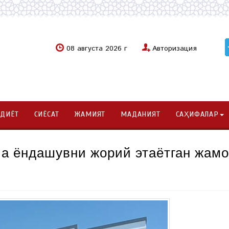
08 августа 2026 г
Авторизация
ОДИЁТ
СИЁСАТ
ЖАМИЯТ
МАДАНИЯТ
САҲИФАЛАР
а ёндашувни жорий этаётган жам