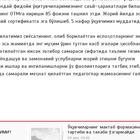
шундай фидойи ўқитувчиларимизнинг саъй-ҳаракатлари била
нинг ОТМга кириши 85 фоизни ташкил этди. Жорий йилда эс
ий сертификатга эга бўлишиб, 5 нафар ўқувчимиз муддати
латимиз сиёсатининг, олиб борилаётган ислоҳотларнинг эн
эса жамиятда энг муҳим ўрин тутган касб эгалари ҳисобла
атилаётган юксак эътибор самараси сифатида таълим тизи
 ёндашув ва замонавий услубларни жорий этишни бугунги
ли ишлар ва янгиланишларни ўз фаолиятларига татбиқ этиб,
а самарали меҳнат қилаётган педагоглар жамоасининг га
Ўқувчиларнинг мактаб формасин
ДИМИ?
тартиби ва талаби ўзгармайди
09 июл, 09:49