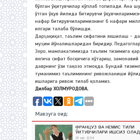
бўлган ўқитувчилар кўплаб топилади. Ана 
ўтган ўқув йилида битирувчи ўқувчиларимиз
нафар битирувчиларимизнинг 6 нафари милл
илгари талаба бўлишди.
Дарҳақиқат, таълим сифатини яхшилаш - дав
муҳим йўналишларидан биридир. Педагоглар 
Зеро, мамлакатимизда таълим тизимига қар
янгича сифат босқичига кўтариш, замонавий
даврнинг ўзи тақозо этмоқда. Бундай тизим
туманимиз таълимининг ривожланиши йўлид
ишларига ривож тилаб қоламиз.
Дилбар ХОЛМУРОДОВА.
Мавзуга оид:
ФРАНЦУЗ ВА НЕМИС ТИЛИ
ЎҚИТУВЧИЛАРИ ИШСИЗ ҚОЛА
20 авг, 12:04