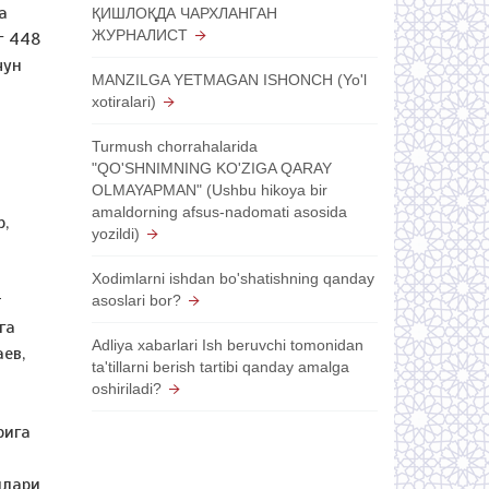
а
ҚИШЛОҚДА ЧАРХЛАНГАН
ЖУРНАЛИСТ
г 448
чун
MANZILGA YETMAGAN ISHONCH (Yo'l
xotiralari)
Turmush chorrahalarida
"QO'SHNIMNING KO'ZIGA QARAY
OLMAYAPMAN" (Ushbu hikoya bir
н
amaldorning afsus-nadomati asosida
,
yozildi)
Xodimlarni ishdan bo'shatishning qanday
т
asoslari bor?
га
Adliya xabarlari Ish beruvchi tomonidan
ев,
ta'tillarni berish tartibi qanday amalga
oshiriladi?
рига
илари