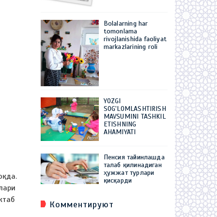
Bolalarning har
tomonlama
rivojlanishida faoliyat
markazlarining roli
YOZGI
SOG'LOMLASHTIRISH
MAVSUMINI TASHKIL
ETISHNING
AHAMIYATI
Пенсия тайинлашда
талаб қилинадиган
ҳужжат турлари
оқда.
қисқарди
лари
ктаб
Комментируют