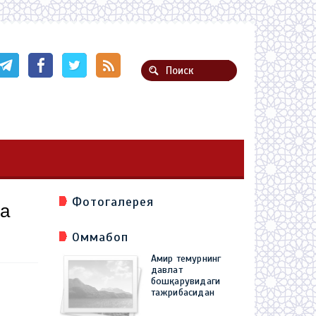
Фотогалерея
оа
Оммабоп
Амир темурнинг
давлат
бошқарувидаги
тажрибасидан