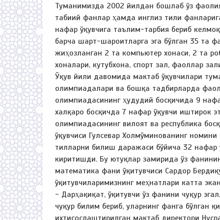
Туманимизда 2002 йилдан бошлаб ўз фаоли
табиий фанлар ҳамда инглиз тили фанлариг
нафар ўқувчига таълим-тарбия бериб келмо
барча шарт-шароитларга эга бўлган 35 та 
жиҳозланган 2 та компьютер хонаси, 2 та ро
хоналари, кутубхона, спорт зал, фаоллар за
Ўқув йили давомида мактаб ўқувчилари тума
олимпиадалари ва бошқа тадбирларда фаол 
олимпиадасининг ҳудудий босқичида 9 нафар
халқаро босқичда 7 нафар ўқувчи иштирок 
олимпиадасининг вилоят ва республика босқ
ўқувчиси Гулсевар Холмўминованинг номини 
тилларни билиш даражаси бўйича 32 нафар ў
киритишди. Бу ютуқлар замирида ўз фанинин
математика фани ўқитувчиси Сардор Бердиқу
ўқитувчиларимизнинг меҳнатлари катта эка
- Дарҳақиқат, ўқитувчи ўз фанини чуқур эга
чуқур билим бериб, уларнинг фанга бўлган 
ихтисослаштирилган мактаб директори Нуср