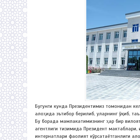
Бугунги кунда Президентимиз томонидан ке
алоҳида эътибор берилиб, уларнинг ўқиб, т
Бу борада мамлакатимизнинг ҳар бир вилоя
агентлиги тизимида Президент мактаблари,
интернатлари фаолият кўрсатаётганлиги ало