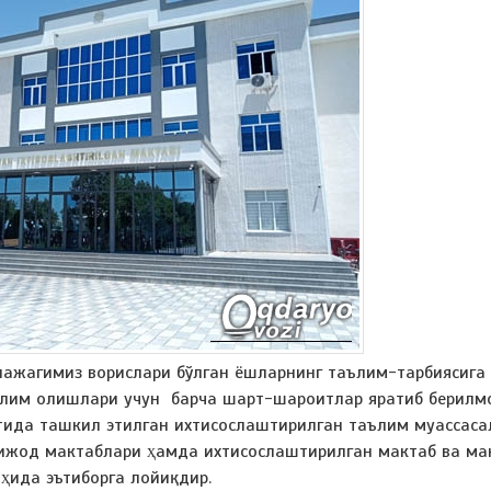
лажагимиз ворислари бўлган ёшларнинг таълим-тарбиясига
аълим олишлари учун барча шарт-шароитлар яратиб берилм
тида ташкил этилган ихтисослаштирилган таълим муассаса
 ижод мактаблари ҳамда ихтисослаштирилган мактаб ва ма
ҳида эътиборга лойиқдир.