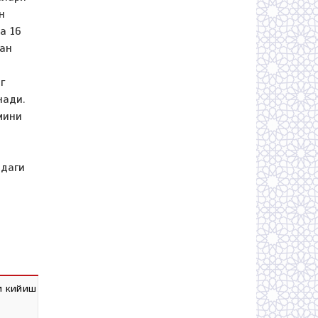
н
а 16
дан
г
нади.
мини
лдаги
и кийиш