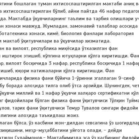
ятини бошлаган туман ихтисослаштирилган мактаби аниқ в
а ихтисослаштирилган бўлиб, айни пайтда 46 нафар педаго
қда. Мактабда ўқувчиларнинг таълим ва тарбия олишлари у
фан хонаси мавжуд. Жумладан, замонавий талаблар асосида
ботатехника хонаси, кимё, биология фанлари лаборатория
ли мактаб ўқитувчилари ва ўқувчилар хизматида.
н ва вилоят, республика миқёсида ўтказилган фан
иштирок этишиб, кўпгина ютуқларни қўлга киритишди. Фа
, вилоят босқичида 3 нафар, республика босқичида 1 нафар
этишиб, юқори натижаларни қўлга киритишди. Фан
ичларида физика фани бўйича 1-ўринни эгаллаган 9-синф
бу борада алоҳида тилга олиб ўтса арзийди. Шунингдек, че
қувчи миллий ва 1 нафар ўқувчи халқаро сертификатни қўл
г фидойилари бўлган физика фани ўқитувчиси Тўлқин Туйма
лов, тарих фани ўқитувчиси Темур Тувалов сингари фидойи
нлигини алоҳида таъкидлаш жоиз.
ллаган бўлса, ўз касбини жон-дилдан севсагина ўз шогирдла
қизиқишини, меҳр-муҳаббатини уйғота олади, - дейди
атжон Сулаймонов.- Мактабимизда эса ўз касбининг фидой