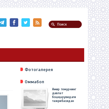
Фотогалерея
Оммабоп
Амир темурнинг
давлат
бошқарувидаги
тажрибасидан