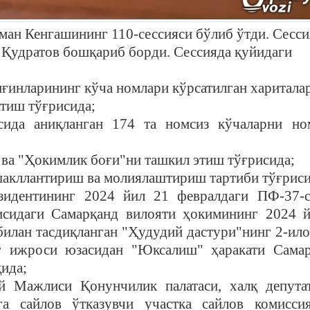
уман Кенгашининг 110-сессияси бўлиб ўтди. Сесс
 Қудратов бошқариб борди. Сессияда қуйидаги
иғинларининг кўча номлари кўрсатилган харитала
атиш тўғрисида;
асида аниқланган 174 та номсиз кўчаларни н
 ва "Ҳокимлик боғи"ни ташкил этиш тўғрисида;
шакллантириш ва молиялаштириш тартиби тўғриси
езидентининг 2024 йил 21 февралдаги ПФ-37-
сидаги Самарқанд вилояти ҳокимининг 2024 
билан тасдиқланган "Ҳудудий дастури"нинг 2-ило
нг ижроси юзасидан "Юксалиш" ҳаракати Сама
қида;
й Мажлиси Қонунчилик палатаси, халқ депута
га сайлов ўтказувчи участка сайлов комисси