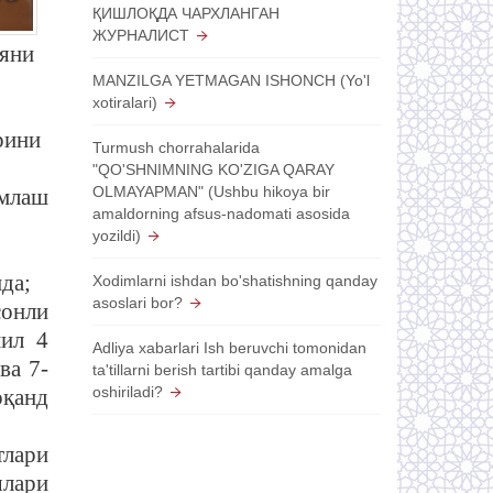
ҚИШЛОҚДА ЧАРХЛАНГАН
ЖУРНАЛИСТ
ияни
MANZILGA YETMAGAN ISHONCH (Yo'l
xotiralari)
рини
Turmush chorrahalarida
"QO'SHNIMNING KO'ZIGA QARAY
OLMAYAPMAN" (Ushbu hikoya bir
омлаш
amaldorning afsus-nadomati asosida
yozildi)
да;
Xodimlarni ishdan bo'shatishning qanday
asoslari bor?
сонли
йил 4
Adliya xabarlari Ish beruvchi tomonidan
ва 7-
ta'tillarni berish tartibi qanday amalga
oshiriladi?
рқанд
тлари
ялари