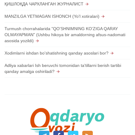
ҚИШЛОҚДА ЧАРХЛАНГАН ЖУРНАЛИСТ
MANZILGA YETMAGAN ISHONCH (Yo'l xotiralari)
Turmush chorrahalarida "QO'SHNIMNING KO'ZIGA QARAY
OLMAYAPMAN" (Ushbu hikoya bir amaldorning afsus-nadomati
asosida yozildi)
Xodimlarni ishdan bo'shatishning qanday asoslari bor?
Adliya xabarlari Ish beruvchi tomonidan ta'tillarni berish tartibi
qanday amalga oshiriladi?