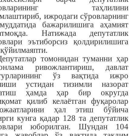
ровларининг таҳлилини
млаштириб, ижродаги сўровларнинг
муддатида бажарилишига аҳамият
атмоқда. Натижада депутатлик
овлари эътиборсиз қолдирилишига
 қўйилмаяпти.
Депутатлар томонидан туманни ҳар
онлама ривожлантириш, давлат
турларининг ўз вақтида ижро
лиши устидан тизимли назорат
натиш ҳамда ҳар бир округда
иқомат қилиб келаётган фуқаролар
ожаатларини ҳал этиш бўйича
ирги кунга қадар 128 та депутатлик
овлари юборилган. Шундан 104
ига жавоблар ўз вақтида тақдим