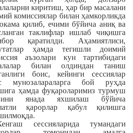
алаларни киритиш, ҳар бир масалани
мий комиссиялар билан ҳамкорликда
окама қилиб, ечими бўйича аниқ ва
сланган таклифлар ишлаб чиқишга
ибор қаратилди. Аҳамиятлиси,
утатлар ҳамда тегишли доимий
иссия аъзолари кун тартибидаги
алалар билан олдиндан таниш
ганлиги боис, кейинги сессиялар
с мунозалараларга бой руҳда
шига ҳамда фуқароларимиз турмуш
рзини янада яхшилаш бўйича
латли қарорлар қабул қилишга
шилмоқда.
Кенгаш сессияларида тумандаги
кторлар томонидан амалга