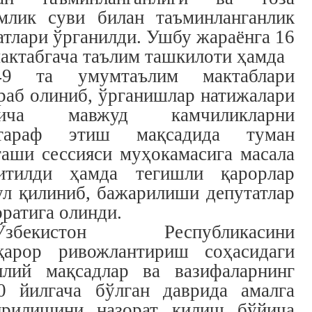
млик суви билан таъминланганлик
атлари ўрганилди. Ушбу жараёнга 16
мактабгача таълим ташкилоти ҳамда
49 та умумтаълим мактаблари
раб олиниб, ўрганишлар натижалари
йича мавжуд камчиликларни
ртараф этиш мақсадида туман
гаши сессияси муҳокамасига масала
итилди ҳамда тегишли қарорлар
ул қилиниб, бажарилиши депутатлар
оратига олинди.
Ў
збекистон Республикасини
қарор ривожлантириш соҳасидаги
лий мақсадлар ва вазифаларнинг
0 йилгача бўлган даврида амалга
рилишини назорат қилиш бўйича