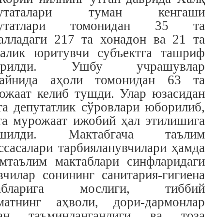
путаталари туман кенгаши
путатлари томонидан 35 та
алладаги 217 та хонадон ва 21 та
алик юритувчи субъектга ташриф
юрилди. Ушбу учрашувлар
айнида аҳоли томонидан 63 та
ожаат келиб тушди. Улар юзасидан
та депутатлик сўровлари юборилиб,
та мурожаат ижобий ҳал этилишига
ишилди. Мактабгача таълим
ссасалари тарбияланувчилари ҳамда
мтаълим мактаблари синфларидаги
вчилар сонининг санитария-гигиена
лабларига мослиги, тиббий
матнинг аҳволи, дори-дармонлар
ан таъминланганлиги ва тоза