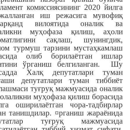
ламент комиссиясининг 2020 йилга
жалланган иш режасига мувофиқ
марқанд вилоятида оналик ва
аликни муҳофаза қилиш, аҳоли
оматлигини сақлаш, шунингдик,
лом турмуш тарзини мустаҳкамлаш
асида олиб борилаётган ишлар
атини ўрганиш белгиланган. Шу
садда Халқ депутатлари туман
гаши депутатлари туман тиббиёт
лашмаси туғруқ мажмуасида оналик
болаликни муҳофаза қилиш борасида
лга оширилаётган чора-тадбирлар
ан танишдилар. ¤рганиш жараёнида
путатлар туғруқ мажмуасида
сатилаётган тиббий хизмат сифати,