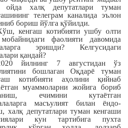
 ойда халқ депутатлари туман
гашининг телеграм каналида эълон
иниб бориш йўлга қўйилди.
Хўш, кенгаш котибияти ушбу олти
мобайнидаги фаолияти давомида
маларга эришди? Келгусидаги
алари қандай?
2020 йилнинг 7 августидан ўз
лиятини бошлаган Оқдарё туман
гаш котибияти аҳолини қийнаб
аётган муаммоларни жойига бориб
ганиш, ечимини кутаётган
алаларга масъулият билан ёндо-
, халқ депутатлари туман кенгаши
сиялари кун тартибига пухта
ирлик кўрган ҳолда, долзарб