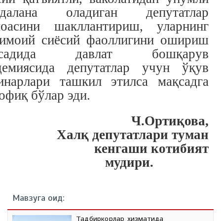
йдалана оладиган депутатлар
оасини шакллантириш, уларнинг
имоий сиёсий фаоллигини ошириш
қсадида давлат бошқарув
демиясида депутатлар учун ўқув
инарлари ташкил этилса мақсадга
офиқ бўлар эди.
Ч.Ортиқова,
Халқ депутатлари туман
кенгаши котибият
мудири.
Мавзуга оид:
Тадбиркорлар хизматида