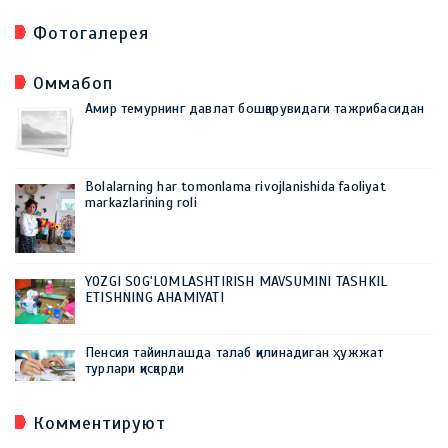
Фотогалерея
Оммабоп
Амир темурнинг давлат бошқарувидаги тажрибасидан
Bolalarning har tomonlama rivojlanishida faoliyat
markazlarining roli
YOZGI SOG'LOMLASHTIRISH MAVSUMINI TASHKIL
ETISHNING AHAMIYATI
Пенсия тайинлашда талаб қилинадиган ҳужжат
турлари қисқарди
Комментируют