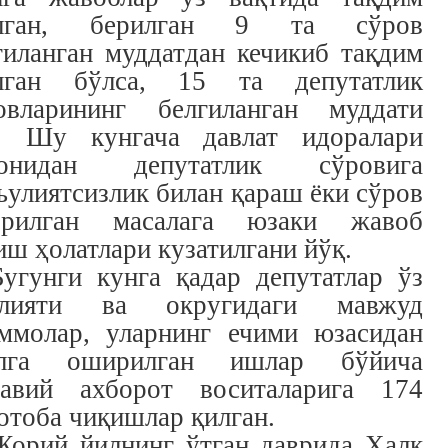
илган, берилган 9 та сўров
гиланган муддатдан кечикиб тақдим
лган бўлса, 15 та депутатлик
овларининг белгиланган муддати
. Шу кунгача давлат идоралари
монидан депутатлик сўровига
ъулиятсизлик билан қараш ёки сўров
рилган масалага юзаки жавоб
иш ҳолатлари кузатилгани йўқ.
Бугунги кунга қадар депутатлар ўз
олияти ва округидаги мавжуд
ммолар, уларнинг ечими юзасидан
алга оширилган ишлар бўйича
авий ахборот воситаларига 174
отоба чиқишлар қилган.
Жорий йилнинг ўтган даврида Халқ