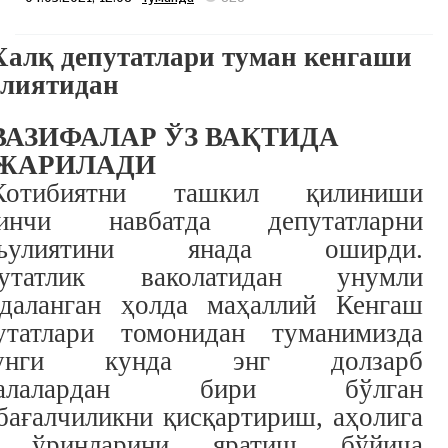
Халқ депутатлари туман кенгаши
лиятидан
ВАЗИФАЛАР
Ў
З ВА
Қ
ТИДА
ЖАРИЛАДИ
Котибиятни ташкил қилиниши
ринчи навбатда депутатларни
съулиятини янада оширди.
путатлик ваколатидан унумли
даланган ҳолда маҳаллий Кенгаш
утатлари томонидан туманимизда
гунги кунда энг долзарб
салалардан бири бўлган
бағалчиликни қисқартириш, аҳолига
 ўринларини яратиш бўйича