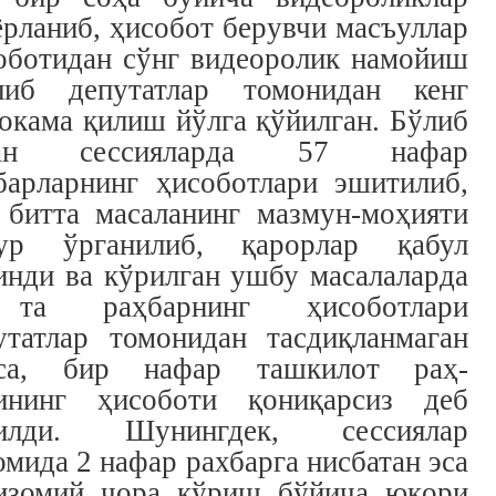
ёрланиб, ҳисобот берувчи масъуллар
оботидан сўнг видеоролик намойиш
либ депутатлар томонидан кенг
окама қилиш йўлга қўйилган. Бўлиб
ган сессияларда 57 нафар
барларнинг ҳисоботлари эшитилиб,
 битта масаланинг мазмун-моҳияти
ур ўрганилиб, қарорлар қабул
инди ва кўрилган ушбу масалаларда
та раҳбарнинг ҳисоботлари
утатлар томонидан тасдиқланмаган
са, бир нафар ташкилот раҳ-
ининг ҳисоботи қониқарсиз деб
пилди. Шунингдек, сессиялар
омида 2 нафар рахбарга нисбатан эса
изомий чора кўриш бўйича юқори