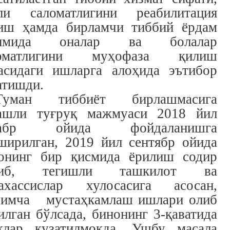
ли саломатлигини реабилитация
иш ҳамда бирламчи тиббий ёрдам
зимида оналар ва болалар
ломатлигини муҳофаза қилиш
асидаги ишларга алоҳида эътибор
атишди.
Туман тиббиёт бирлашмасига
ашли туғруқ мажмуаси 2018 йил
кабр ойида фойдаланишга
ширилган, 2019 йил сентябр ойида
онинг бир қисмида ёрилиш содир
либ, тегишли ташкилот ва
ахассислар хулосасига асосан,
имча мустаҳкамлаш ишлари олиб
илган бўлсада, бинонинг 3-қаватида
қлар кузатилмоқда. Ушбу масала