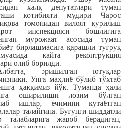
сидан халқ депутатлари туман
гаши котибияти мудири Чарос
иқова томонидан вилоят қурилиш
зарот инспекцияси бошлиғига
инган мурожаат асосида туман
биёт бирлашмасига қарашли туғруқ
жмуасида қайта реконтрукция
ари олиб борилди.
Албатта, эришилган ютуқлар
мизники. Унга маҳлиё бўлиб тўхтаб
ишга ҳаққимиз йўқ. Туманда ҳали
алга оширилиши лозим бўлган
лаб ишлар, ечимини кутаётган
алалар талайгина. Бугунги шиддатли
р талабларига жавоб берадиган,
сий қатъиятли, ваколатидан унумли