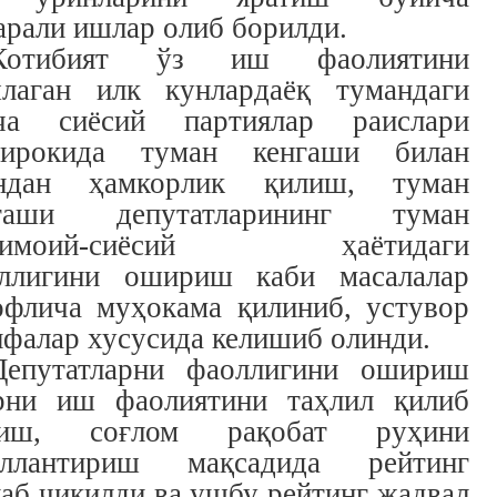
арали ишлар олиб борилди.
Котибият ўз иш фаолиятини
лаган илк кунлардаёқ тумандаги
ча сиёсий партиялар раислари
ирокида туман кенгаши билан
ндан ҳамкорлик қилиш, туман
нгаши депутатларининг туман
тимоий-сиёсий ҳаётидаги
ллигини ошириш каби масалалар
офлича муҳокама қилиниб, устувор
ифалар хусусида келишиб олинди.
Депутатларни фаоллигини ошириш
рни иш фаолиятини таҳлил қилиб
риш, соғлом рақобат руҳини
ллантириш мақсадида рейтинг
аб чиқилди ва ушбу рейтинг жадвал