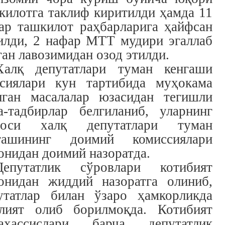
килотга таклиф киритилди ҳамда 11
ар ташкилот раҳбарларига ҳайфсан
илди, 2 нафар МТТ мудири эгаллаб
ган лавозимидан озод этилди.
Халқ депутатлари туман кенгаши
-сиялари кун тартибида муҳокама
лган масалалар юзасидан тегишли
а-тадбирлар белгиланиб, уларнинг
роси халқ депутатлари туман
гашининг доимий комиссиялари
онидан доимий назоратда.
Депутатлик сўровлари котибият
онидан жиддий назоратга олиниб,
утатлар билан ўзаро ҳамкорликда
лият олиб борилмоқда. Котибият
ахассислари барча депутатлик