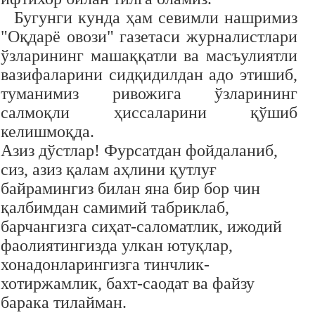
Бугунги кунда ҳам севимли нашримиз
"Оқдарё овози" газетаси журналистлари
ўзларининг машаққатли ва масъулиятли
вазифаларини сидқидилдан адо этишиб,
туманимиз ривожига ўзларининг
салмоқли ҳиссаларини қўшиб
келишмоқда.
Азиз дўстлар! Фурсатдан фойдаланиб,
сиз, азиз қалам аҳлини қутлуғ
байрамингиз билан яна бир бор чин
қалбимдан самимий табриклаб,
барчангизга сиҳат-саломатлик, ижодий
фаолиятингизда улкан ютуқлар,
хонадонларингизга тинчлик-
хотиржамлик, бахт-саодат ва файзу
барака тилайман.