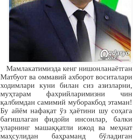
Мамлакатимизда кенг нишонланаётган
Матбуот ва оммавий ахборот воситалари
ходимлари куни билан сиз азизларни,
муҳтарам фахрийларимизни чин
қалбимдан самимий муборакбод этаман!
Бу айём нафақат ўз ҳаётини шу соҳага
бағишлаган фидойи инсонлар, балки
уларнинг машаққатли ижод ва меҳнат
маҳсулидан баҳраманд бўладиган