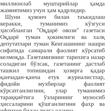
миллионлаб муштарийлар ҳамда
жамиятимиз учун ҳам қадрлидир.
Шуни қувонч билан таъкидлаш
керакки, туманимиз кўзгуси
ҳисобланган "Оқдарё овози" газетаси
Оқдарё туман ҳокимлиги ва халқ
депутатлари туман Кенгашининг нашри
сифатида самарали фаолият кўрсатиб
келмоқда. Газетамизнинг тарихига назар
соладиган бўлсак, газетанинг дастлаб
ташкил топишидан ҳозирга қадар
қанчадан-қанча етук журналистлар,
фидойи мухбирлар фаолият
кўрсатганлигини, улар туманимиз
тараққиётига ўзларининг муносиб
ҳиссаларини қўшганлигини фахр ва
ифтихор билан тилга оламиз.