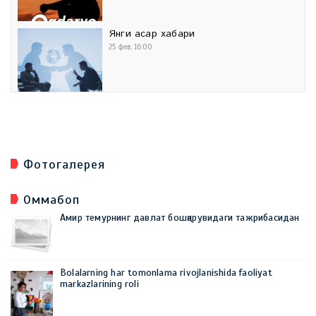
Янги асар хабари
25 фев, 16:00
Фотогалерея
Оммабоп
Амир темурнинг давлат бошқарувидаги тажрибасидан
Bolalarning har tomonlama rivojlanishida faoliyat
markazlarining roli