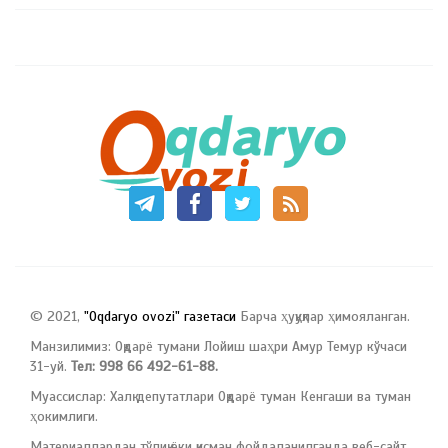
© 2021,
"Oqdaryo ovozi" газетаси
Барча ҳуқуқлар ҳимояланган.
Манзилимиз: Оқдарё тумани Лойиш шаҳри Амур Темур кўчаси
31-уй.
Тел: 998 66 492-61-88.
Муассислар: Халқ депутатлари Оқдарё туман Кенгаши ва туман
ҳокимлиги.
Материаллардан тўлиқ ёки қисман фойдаланилганда веб-сайт