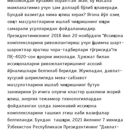
миллиондан кўпайиб бораётган экан, бу масала
мамлакатимиз учун ҳам долзарб бўлиб қолаверади.
Бундай вазиятда нима қилиш керак? Ягона йўл озиқ-
овқат маҳсулотларини ишлаб чиқаришнинг юқори
самарали усулларидан фойдаланишдир.
Президентимизнинг 2018 йил 20 ноябрдаги "Иссиқхона
комплексларини ривожлантириш учун қўшимча шарт-
шароитлар яратиш чора-тадбирлари тўғрисида"ги
ПҚ-4020-сон қарорни имзолади. Ҳужжат билан
иссиқхоналарни ривожлантиришнинг асосий
йўналишлари белгилаб берилди. Жумладан, давлат-
хусусий шериклигида мева-сабзавот
маҳсулотларини ишлаб чиқаришнинг бутун
занжирини ўз ичига олувчи кластер шаклини жорий
қилиш, энергия тежамкор технологиялардан
фойдаланган ҳолда замонавий иссиқхона
комплексларини ташкил этиш каби вазифалар
белгиланди. Бундан ташқари, 2021 йилнинг 7 июнида
Ўзбекистон Республикаси Президентининг "Давлат-