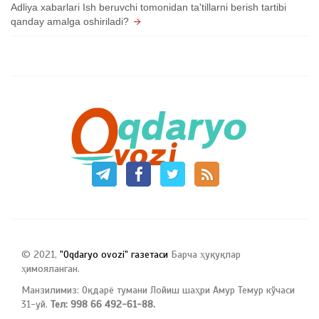
Adliya xabarlari Ish beruvchi tomonidan ta'tillarni berish tartibi
qanday amalga oshiriladi?
© 2021,
"Oqdaryo ovozi" газетаси
Барча ҳуқуқлар
ҳимояланган.
Манзилимиз: Оқдарё тумани Лойиш шаҳри Амур Темур кўчаси
31-уй.
Тел: 998 66 492-61-88.