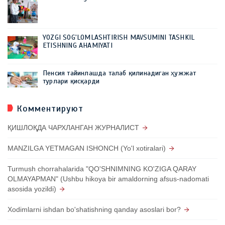
YOZGI SOG'LOMLASHTIRISH MAVSUMINI TASHKIL
ETISHNING AHAMIYATI
Пенсия тайинлашда талаб қилинадиган ҳужжат
турлари қисқарди
Комментируют
ҚИШЛОҚДА ЧАРХЛАНГАН ЖУРНАЛИСТ
MANZILGA YETMAGAN ISHONCH (Yo'l xotiralari)
Turmush chorrahalarida "QO'SHNIMNING KO'ZIGA QARAY
OLMAYAPMAN" (Ushbu hikoya bir amaldorning afsus-nadomati
asosida yozildi)
Xodimlarni ishdan bo'shatishning qanday asoslari bor?