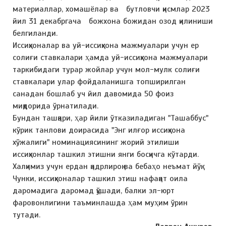
материаллар, хомашёлар ва бутловчи қисмлар 2023
йил 31 декабргача божхона божидан озод қилиниши
белгиланди.
Иссиқхоналар ва уй-иссиқхона мажмуалари учун ер
солиғи ставкалари ҳамда уй-иссиқхона мажмуалари
таркибидаги турар жойлар учун мол-мулк солиғи
ставкалари улар фойдаланишга топширилган
санадан бошлаб уч йил давомида 50 фоиз
миқдорида ўрнатилади.
Бундан ташқари, ҳар йили ўтказиладиган "Ташаббус"
кўрик танлови доирасида "Энг илғор иссиқхона
хўжалиги" номинациясининг жорий этилиши
иссиқхонлар ташкил этишни янги босқичга кўтарди.
Халқимиз учун ердан қадрлироқ ва бебаҳо неъмат йўқ.
Чунки, иссиқхоналар ташкил этиш нафақат оила
даромадига даромад қўшади, балки эл-юрт
фаровонлигини таъминлашда ҳам муҳим ўрин
тутади.