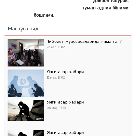
Даврон Ашуров,
туман адлия бўлими
бошлиғи.
Мавзуга оид:
Тиббиёт муассасаларида нима гап?
26 апр, 11:02
Янги асар хабари
11 мар, 17:02
Янги асар хабари
08 мар, 15:10
Янги асар хабари