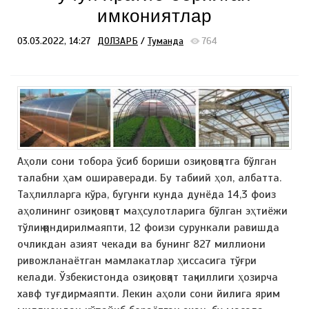
имкониятлар
03.03.2022, 14:27
ДОЛЗАРБ
/
Туманда
764
Аҳоли сони тобора ўсиб бориши озиқ-овқатга бўлган
талабни ҳам ошираверади. Бу табиий ҳол, албатта.
Таҳлилларга кўра, бугунги кунда дунёда 14,3 фоиз
аҳолининг озиқ-овқат маҳсулотларига бўлган эҳтиёжи
тўлиқ қондирилмаяпти, 12 фоизи сурункали равишда
очликдан азият чекади ва бунинг 827 миллиони
ривожланаётган мамлакатлар ҳиссасига тўғри
келади. Ўзбекистонда озиқ-овқат тақчиллиги ҳозирча
хавф туғдирмаяпти. Лекин аҳоли сони йилига ярим