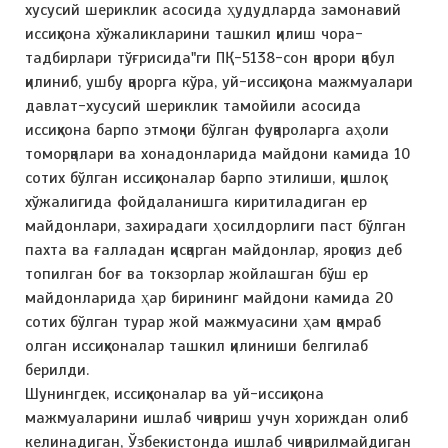
хусусий шериклик асосида ҳудудларда замонавий
иссиқхона хўжаликларини ташкил қилиш чора-
тадбирлари тўғрисида"ги ПҚ-5138-сон қарори қабул
қилиниб, ушбу қарорга кўра, уй-иссиқхона мажмуалари
давлат-хусусий шериклик тамойили асосида
иссиқхона барпо этмоқчи бўлган фуқароларга аҳоли
томорқалари ва хонадонларида майдони камида 10
сотих бўлган иссиқхоналар барпо этилиши, қишлоқ
хўжалигида фойдаланишга киритиладиган ер
майдонлари, захирадаги ҳосилдорлиги паст бўлган
пахта ва ғалладан қисқарган майдонлар, яроқсиз деб
топилган боғ ва токзорлар жойлашган бўш ер
майдонларида ҳар бирининг майдони камида 20
сотих бўлган турар жой мажмуасини ҳам қамраб
олган иссиқхоналар ташкил қилиниши белгилаб
берилди.
Шунингдек, иссиқхоналар ва уй-иссиқхона
мажмуаларини ишлаб чиқариш учун хориждан олиб
келинадиган, Ўзбекистонда ишлаб чиқарилмайдиган