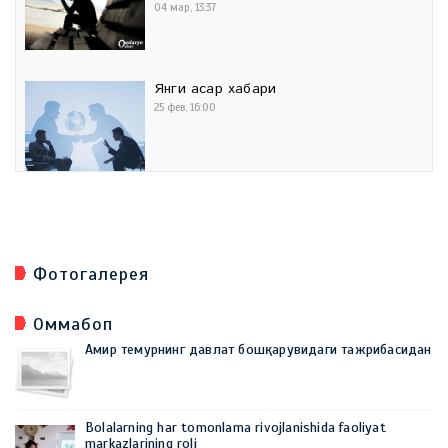
04 мар, 13:37
Янги асар хабари
25 фев, 16:00
Фотогалерея
Оммабоп
Амир темурнинг давлат бошқарувидаги тажрибасидан
Bolalarning har tomonlama rivojlanishida faoliyat
markazlarining roli