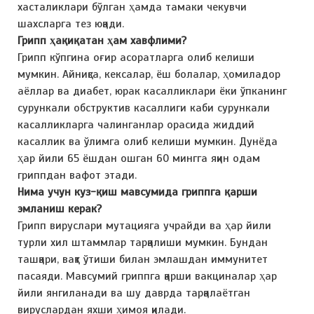
хасталиклари бўлган ҳамда тамаки чекувчи
шахсларга тез юқади.
Грипп ҳақиқатан ҳам хавфлими?
Грипп кўпгина оғир асоратларга олиб келиши
мумкин. Айниқса, кексалар, ёш болалар, ҳомиладор
аёллар ва диабет, юрак касалликлари ёки ўпканинг
сурункали обструктив касаллиги каби сурункали
касалликларга чалинганлар орасида жиддий
касаллик ва ўлимга олиб келиши мумкин. Дунёда
ҳар йили 65 ёшдан ошган 60 мингга яқин одам
гриппдан вафот этади.
Нима учун куз-қиш мавсумида гриппга қарши
эмланиш керак?
Грипп вируслари мутацияга учрайди ва ҳар йили
турли хил штаммлар тарқалиши мумкин. Бундан
ташқари, вақт ўтиши билан эмлашдан иммунитет
пасаяди. Мавсумий гриппга қарши вакциналар ҳар
йили янгиланади ва шу даврда тарқалаётган
вируслардан яхши ҳимоя қилади.