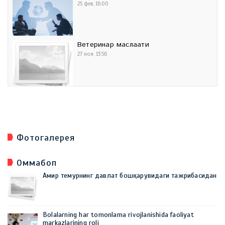
25 фев, 16:00
Ветеринар маслаҳати
27 ноя, 13:56
Фотогалерея
Оммабоп
Амир темурнинг давлат бошқарувидаги тажрибасидан
Bolalarning har tomonlama rivojlanishida faoliyat
markazlarining roli