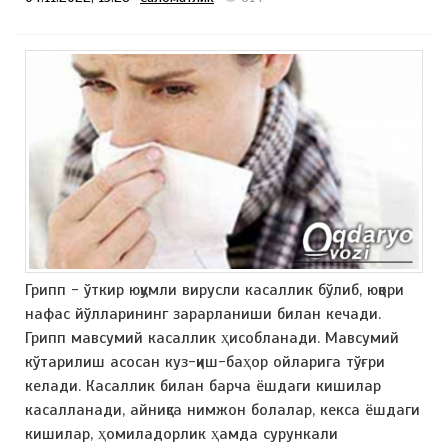
Грипп - ўткир юқумли вирусли касаллик бўлиб, юқори
нафас йўлларининг зарарланиши билан кечади.
Грипп мавсумий касаллик ҳисобланади. Мавсумий
кўтарилиш асосан куз-қиш-баҳор ойларига тўғри
келади. Касаллик билан барча ёшдаги кишилар
касалланади, айниқса нимжон болалар, кекса ёшдаги
кишилар, ҳомиладорлик ҳамда сурункали