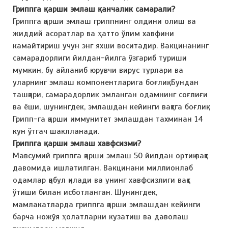
Гриппга қарши эмлаш қанчалик самарали?
Гриппга қарши эмлаш гриппнинг олдини олиш ва
жиддий асоратлар ва ҳатто ўлим хавфини
камайтириш учун энг яхши воситадир. Вакцинанинг
самарадорлиги йилдан-йилга ўзгариб туриши
мумкин, бу айланиб юрувчи вирус турлари ва
уларнинг эмлаш компонентларига боғлиқ. Бундан
ташқари, самарадорлик эмланган одамнинг соғлиғи
ва ёши, шунингдек, эмлашдан кейинги вақтга боғлиқ.
Грипп-га қарши иммунитет эмлашдан тахминан 14
кун ўтгач шаклланади.
Гриппга қарши эмлаш хавфсизми?
Мавсумий гриппга қарши эмлаш 50 йилдан ортиқ вақт
давомида ишлатилган. Вакцинани миллионлаб
одамлар қабул қилади ва унинг хавфсизлиги вақт
ўтиши билан исботланган. Шунингдек,
мамлакатларда гриппга қарши эмлашдан кейинги
барча ножўя ҳолатларни кузатиш ва даволаш