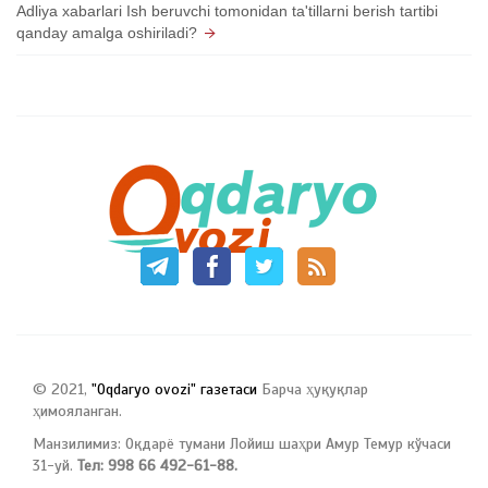
Adliya xabarlari Ish beruvchi tomonidan ta'tillarni berish tartibi
qanday amalga oshiriladi?
© 2021,
"Oqdaryo ovozi" газетаси
Барча ҳуқуқлар
ҳимояланган.
Манзилимиз: Оқдарё тумани Лойиш шаҳри Амур Темур кўчаси
31-уй.
Тел: 998 66 492-61-88.