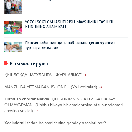
YOZGI SOG'LOMLASHTIRISH MAVSUMINI TASHKIL
ETISHNING AHAMIYATI
Пенсия тайинлашда талаб қилинадиган ҳужжат
турлари қисқарди
Комментируют
ҚИШЛОҚДА ЧАРХЛАНГАН ЖУРНАЛИСТ
MANZILGA YETMAGAN ISHONCH (Yo'l xotiralari)
Turmush chorrahalarida "QO'SHNIMNING KO'ZIGA QARAY
OLMAYAPMAN" (Ushbu hikoya bir amaldorning afsus-nadomati
asosida yozildi)
Xodimlarni ishdan bo'shatishning qanday asoslari bor?