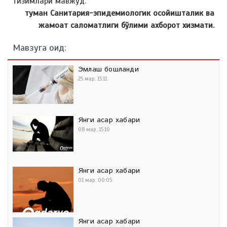
тизимлари мавжуд.
туман Санитария-эпидемиологик осойишталик ва
жамоат саломатлиги бўлими ахборот хизмати.
Мавзуга оид:
Эмлаш бошланди
25 мар, 15:11
Янги асар хабари
08 мар, 15:10
Янги асар хабари
01 мар, 00:05
Янги асар хабари