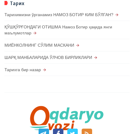
Тарих
Тарихимизни ўрганамиз НАМОЗ БОТИР КИМ БЎЛГАН?
ҚЎШҚЎРҒОНДАГИ ОТИШМА Намоз Ботир ҳақида янги
маълумотлар
МИЁНКОЛНИНГ СЎЛИМ МАСКАНИ
ШАРҚ МАНБАЛАРИДА ЎЛЧОВ БИРЛИКЛАРИ
Тарихга бир назар