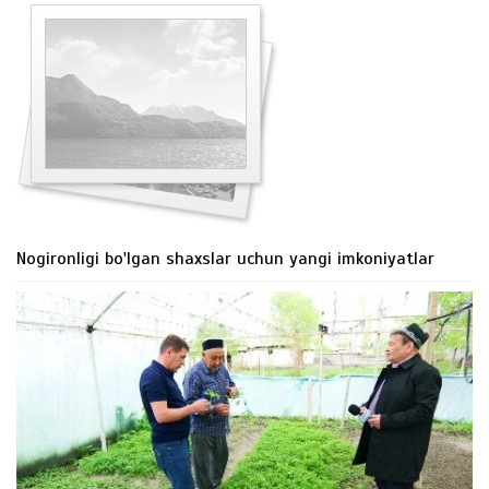
Nogironligi bo'lgan shaxslar uchun yangi imkoniyatlar