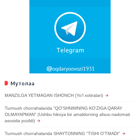
Мутолаа
MANZILGA YETMAGAN ISHONCH (Yo'l xotiralari)
Turmush chorrahalarida "QO'SHNIMNING KO'ZIGA QARAY
OLMAYAPMAN" (Ushbu hikoya bir amaldorning afsus-nadomati
asosida yozildi)
Turmush chorrahalarida SHAYTONNING "TISHI O'TMADI"