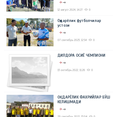
→
12 август 2024, 14:27
0
Оқдарёлик футболчилар
устози
→
07 сентябрь 2023, 12:54
0
ДИЛДОРА ОСИЁ ЧЕМПИОНИ
→
13 октябрь 2022, 11:26
0
ОҚДАРЁЛИК ФАХРИЙЛАР БЎШ
КЕЛИШМАДИ
→
29 сентябрь 2022, 13:04
0