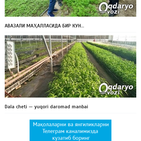
АВАЗАЛИ МАҲАЛЛАСИДА БИР КУН…
Dala cheti — yuqori daromad manbai