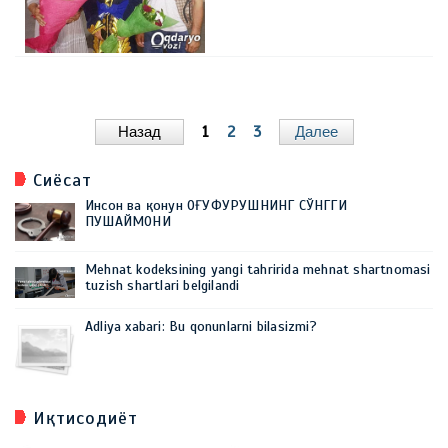
Назад
1
2
3
Далее
Сиёсат
Инсон ва қонун ОҒУФУРУШНИНГ СЎНГГИ
ПУШАЙМОНИ
Mehnat kodeksining yangi tahririda mehnat shartnomasi
tuzish shartlari belgilandi
Adliya xabari: Bu qonunlarni bilasizmi?
Иқтисодиёт