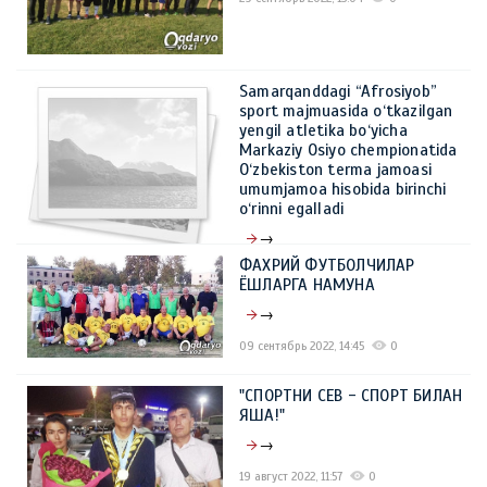
Samarqanddagi “Afrosiyob”
sport majmuasida o‘tkazilgan
yengil atletika bo‘yicha
Markaziy Osiyo chempionatida
O‘zbekiston terma jamoasi
umumjamoa hisobida birinchi
o‘rinni egalladi
→
ФАХРИЙ ФУТБОЛЧИЛАР
27 сентябрь 2022, 13:51
0
ЁШЛАРГА НАМУНА
→
09 сентябрь 2022, 14:45
0
"СПОРТНИ СЕВ - СПОРТ БИЛАН
ЯША!"
→
19 август 2022, 11:57
0