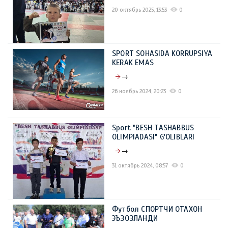
20 октябрь 2025, 13:53
0
SPORT SOHASIDA KORRUPSIYA
KERAK EMAS
→
26 ноябрь 2024, 20:23
0
Sport "BESH TASHABBUS
OLIMPIADASI" G'OLIBLARI
→
31 октябрь 2024, 08:57
0
Футбол СПОРТЧИ ОТАХОН
ЭЪЗОЗЛАНДИ