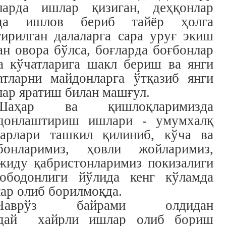
ларда ишлар қизиган, деҳқонлар
зда ишлов бериб тайёр ҳолга
тирилган далаларга сара уруғ экиш
ан овора бўлса, боғларда боғбонлар
а кўчатларига шакл бериш ва янги
атларни майдонларга ўтқазиб янги
лар яратиш билан машғул.
Шаҳар ва қишлоқларимизда
донлаштириш ишлари - умумхалқ
арлари ташкил қилиниб, кўча ва
бонларимиз, ҳовли жойларимиз,
жиду қабристонларимиз покизалиги
ободонлиги йўлида кенг кўламда
ар олиб борилмоқда.
Наврўз байрами олдидан
дай хайрли ишлар олиб бориш