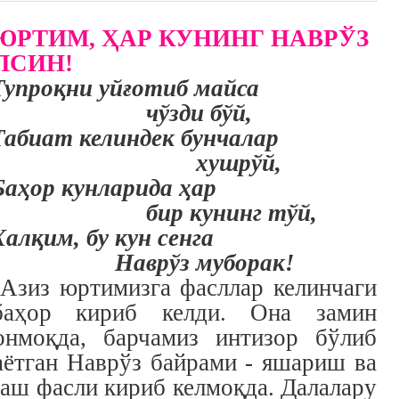
ЮРТИМ, ҲАР КУНИНГ НАВР
Ў
З
ЛСИН!
Тупроқни уйғотиб майса
чўзди бўй,
Табиат келиндек бунчалар
хушрўй,
Баҳор кунларида ҳар
бир кунинг тўй,
Халқим, бу кун сенга
Наврўз муборак!
Азиз юртимизга фасллар келинчаги
аҳор кириб келди. Она замин
онмоқда, барчамиз интизор бўлиб
аётган Наврўз байрами - яшариш ва
аш фасли кириб келмоқда. Далалару