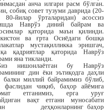
инмасдан анча илгари расм бўлган.
ин, собиқ совет тузуми даврида (20-
. 80-йилар ўрталаридан) асоссиз
ишда Наврўз диний байрам ва
осимлар қаторида маън қилинди.
екистон ва ғрта Осиёдаги бошқа
лакатлар мустақилликка эришгач,
қа қадриятлар қаторида Наврўз
рами яна тикланди.
Биз нишонлаётган бу Наврўз
рамининг дин ёки эътиқодга даҳли
, балки миллий байрамимиз бўлиб,
 фаслидан чиқиб, баҳор айёмига
ломат етганимиз, ерга уруғ
айдиган вақт етгани муносабати
лан деҳқонларнинг баҳор