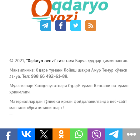
© 2021,
"Oqdaryo ovozi" газетаси
Барча ҳуқуқлар ҳимояланган.
Манзилимиз: Оқдарё тумани Лойиш шаҳри Амур Темур кўчаси
31-уй.
Тел: 998 66 492-61-88.
Муассислар: Халқ депутатлари Оқдарё туман Кенгаши ва туман
ҳокимлиги.
Материаллардан тўлиқ ёки қисман фойдаланилганда веб-сайт
манзили кўрсатилиши шарт!
русские сериалы