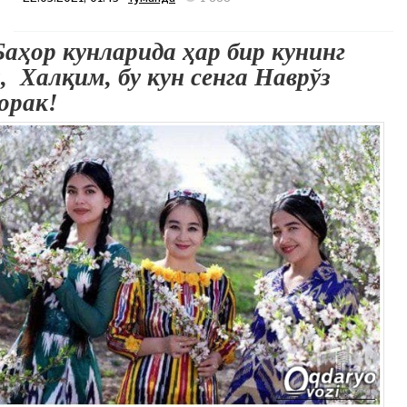
Баҳор кунларида ҳар бир кунинг
, Халқим, бу кун сенга Наврўз
орак!