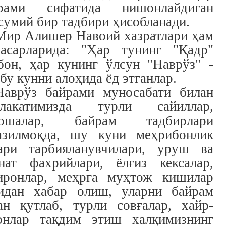
рами сифатида нишонлайдиган
сумий бир тадбири ҳисобланади.
Мир Алишер Навоий хазратлари ҳам
асарларида: "Ҳар тунинг "Қадр"
бон, ҳар кунинг ўлсун "Наврўз" -
 бу кунни алоҳида ёд этганлар.
Наврўз байрами муносабати билан
лакатимизда турли сайиллар,
мошалар, байрам тадбирлари
азилмоқда, шу куни меҳрибонлик
ари тарбияланувчилари, уруш ва
нат фахрийлари, ёлғиз кексалар,
иронлар, меҳрга муҳтож кишилар
идан хабар олиш, уларни байрам
ан қутлаб, турли совғалар, хайр-
онлар тақдим этиш халқимизнинг