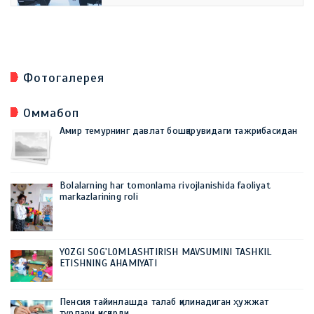
Фотогалерея
Оммабоп
Амир темурнинг давлат бошқарувидаги тажрибасидан
Bolalarning har tomonlama rivojlanishida faoliyat
markazlarining roli
YOZGI SOG'LOMLASHTIRISH MAVSUMINI TASHKIL
ETISHNING AHAMIYATI
Пенсия тайинлашда талаб қилинадиган ҳужжат
турлари қисқарди