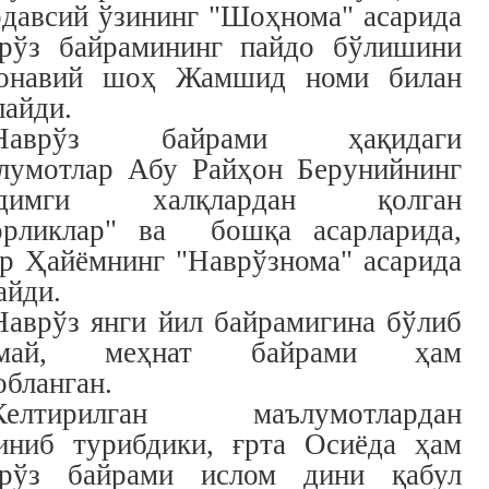
давсий ўзининг "Шоҳнома" асарида
рўз байрамининг пайдо бўлишини
онавий шоҳ Жамшид номи билан
лайди.
Наврўз байрами ҳақидаги
лумотлар Абу Райҳон Берунийнинг
адимги халқлардан қолган
орликлар" ва бошқа асарларида,
р Ҳайёмнинг "Наврўзнома" асарида
айди.
Наврўз янги йил байрамигина бўлиб
лмай, меҳнат байрами ҳам
обланган.
Келтирилган маълумотлардан
иниб турибдики, ғрта Осиёда ҳам
рўз байрами ислом дини қабул