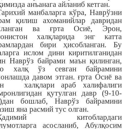
қимизда анъанага айланиб кетган.
Тарихий манбаларга кўра, Наврўзни
рам қилиш ахоманийлар давридан
шланган ва ғрта Осиё, Эрон,
онистон халқларида энг катта
рамлардан бири ҳисобланган. Бу
аларга ислом дини киритилганидан
ин Наврўз байрами маън қилинган,
мо халқ ўз севган байрамини
онлашда давом этган. ғрта Осиё ва
он халқлари араб халифалиги
мронлигидан қутулган давр (9-10-
.)дан бошлаб, Наврўз байрамини
азиш яна расмий тус олган.
Қадимий китоблардаги
лумотларга асосланиб, Абулқосим