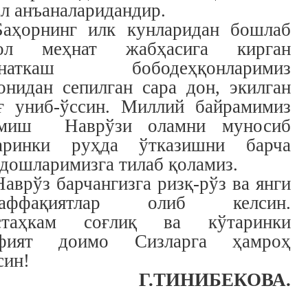
ал анъаналаридандир.
Баҳорнинг илк кунларидан бошлаб
лол меҳнат жабҳасига кирган
ҳнаткаш бободеҳқонларимиз
онидан сепилган сара дон, экилган
ғ униб-ўссин. Миллий байрамимиз
лмиш Наврўзи оламни муносиб
аринки руҳда ўтказишни барча
дошларимизга тилаб қоламиз.
Наврўз барчангизга ризқ-рўз ва янги
ваффақиятлар олиб келсин.
стаҳкам соғлиқ ва кўтаринки
йфият доимо Сизларга ҳамроҳ
син!
Г.ТИНИБЕКОВА.