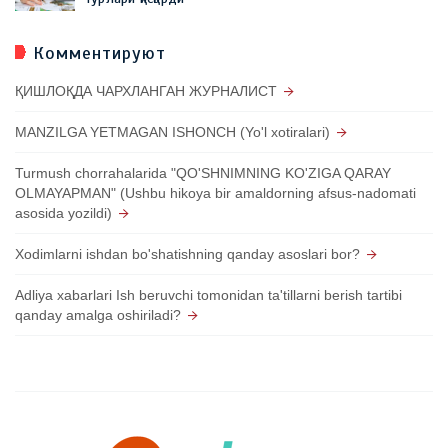
Комментируют
ҚИШЛОҚДА ЧАРХЛАНГАН ЖУРНАЛИСТ
MANZILGA YETMAGAN ISHONCH (Yo'l xotiralari)
Turmush chorrahalarida "QO'SHNIMNING KO'ZIGA QARAY
OLMAYAPMAN" (Ushbu hikoya bir amaldorning afsus-nadomati
asosida yozildi)
Xodimlarni ishdan bo'shatishning qanday asoslari bor?
Adliya xabarlari Ish beruvchi tomonidan ta'tillarni berish tartibi
qanday amalga oshiriladi?