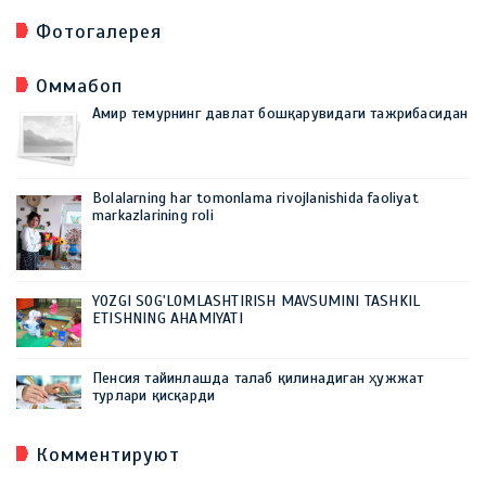
Фотогалерея
Оммабоп
Амир темурнинг давлат бошқарувидаги тажрибасидан
Bolalarning har tomonlama rivojlanishida faoliyat
markazlarining roli
YOZGI SOG'LOMLASHTIRISH MAVSUMINI TASHKIL
ETISHNING AHAMIYATI
Пенсия тайинлашда талаб қилинадиган ҳужжат
турлари қисқарди
Комментируют