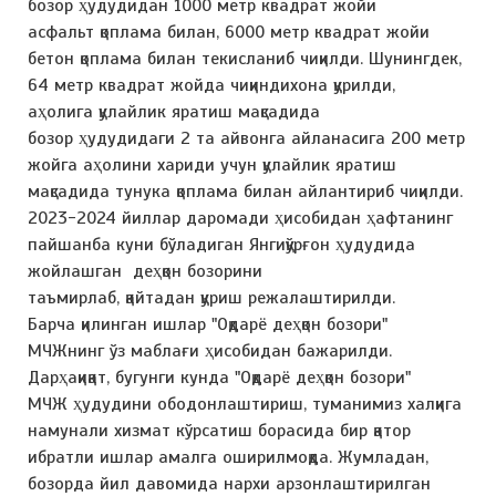
бозор ҳудудидан 1000 метр квадрат жойи
асфальт қоплама билан, 6000 метр квадрат жойи
бетон қоплама билан текисланиб чиқилди. Шунингдек,
64 метр квадрат жойда чиқиндихона қурилди,
аҳолига қулайлик яратиш мақсадида
бозор ҳудудидаги 2 та айвонга айланасига 200 метр
жойга аҳолини хариди учун қулайлик яратиш
мақсадида тунука қоплама билан айлантириб чиқилди.
2023-2024 йиллар даромади ҳисобидан ҳафтанинг
пайшанба куни бўладиган Янгиқўрғон ҳудудида
жойлашган деҳқон бозорини
таъмирлаб, қайтадан қуриш режалаштирилди.
Барча қилинган ишлар "Оқдарё деҳқон бозори"
МЧЖнинг ўз маблағи ҳисобидан бажарилди.
Дарҳақиқат, бугунги кунда "Оқдарё деҳқон бозори"
МЧЖ ҳудудини ободонлаштириш, туманимиз халқига
намунали хизмат кўрсатиш борасида бир қатор
ибратли ишлар амалга оширилмоқда. Жумладан,
бозорда йил давомида нархи арзонлаштирилган