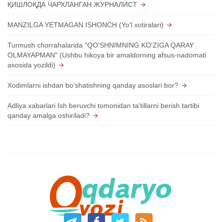
ҚИШЛОҚДА ЧАРХЛАНГАН ЖУРНАЛИСТ
MANZILGA YETMAGAN ISHONCH (Yo'l xotiralari)
Turmush chorrahalarida "QO'SHNIMNING KO'ZIGA QARAY
OLMAYAPMAN" (Ushbu hikoya bir amaldorning afsus-nadomati
asosida yozildi)
Xodimlarni ishdan bo'shatishning qanday asoslari bor?
Adliya xabarlari Ish beruvchi tomonidan ta'tillarni berish tartibi
qanday amalga oshiriladi?