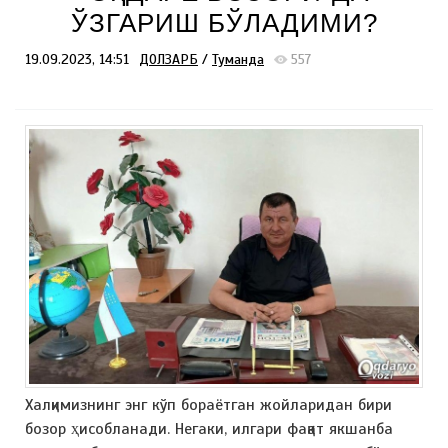
ЎЗГАРИШ БЎЛАДИМИ?
19.09.2023, 14:51
ДОЛЗАРБ
/
Туманда
557
Халқимизнинг энг кўп бораётган жойларидан бири
бозор ҳисобланади. Негаки, илгари фақат якшанба