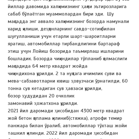
йиллар давомида халқимизнинг ҳақли эътирозларига
сабаб бўлаётган муаммолардан бири эди. Шу
мақсадда энг аввало халқимизнинг бозорда намунали
харид қилиши, деҳқонларнинг савдо-сотиқ билан
шуғулланиши учун етарли шарт-шароитларни
яратиш, автомобиллар тирбандлигини бартараф
этиш учун Лойиш бозорида таъмирлаш ишларини
бошладик. Бозорда чиқиндилар тўпланиб қолмаслиги
мақсадида 64 метр квадрат жойда
чиқиндихона қурилди. 2 та нуқтага ичимлик суви ва
мева-сабзавотларни ювиш ҳовузчаси ўрнатилди, 60
тонна сув кетадиган сув ҳавзаси қурилди,
бозор ҳудудидан 20 очколик
замонавий ҳожатхона қурилди.
2021 йил даромади ҳисобидан 4300 метр квадрат
жой бетон қоплама қилиниб(стяжка), атрофи темир
панжара билан ўралиб, автомобиллар тўхташ жойи
ташкил қилинди. 2022 йил даромади ҳисобидан