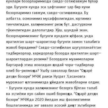
кунлари бозорларимизда савдо-сотиқ гавжум бўлар
эди. Бугунги кунда эса ҳафтанинг ҳар бир куни
бозорларимиз гавжум, савдо-сотиқ авжида. Бу
албатта, осмонимиз мусаффолигидан, юртимиз
тинчлигидан, халқимизнинг ризқи бут, дастурхони
тўкинлигидан далолатдир. Хўш, шундай экан,
бозорларимизнинг бугунги кундаги қиёфаси, унда
яратилган шарт-шароитлар бугунги замон талабига
жавоб берадими? Савдо-сотиқ билан шуғулланаётган
тадбиркорлар, харидорлар бозорда яратилган шарт-
шароитлардан розими? Бозордаги муаммоларни
бартараф этиш юзасидан қандай чора-тадбирлар
олиб бо-рилмоқда? Ушбу саволлар билан "Оқдарё
деҳқон бозори" МЧЖ раиси Нусрат Ҳасановга
мурожаат қилганимизда қуйидаги жавобларни олдик.
- Бугунги кунда халқимизнинг бозорга бўлган талаб
ва эҳтиёжи кун сайин ошиб бормоқда. "Оқдарё деҳқон
бозори" МЧЖда 2020 йилдан иш фаолиятимни
бошлаганимда энг аввало асосий диққат эътиборни