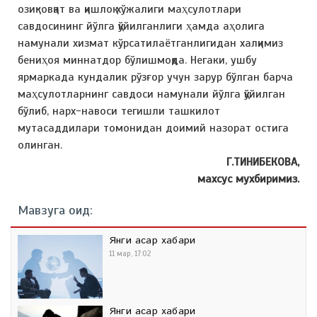
озиқ-овқат ва қишлоқ хўжалиги маҳсулотлари
савдосининг йўлга қўйилганлиги ҳамда аҳолига
намунали хизмат кўрсатилаётганлигидан халқимиз
бениҳоя миннатдор бўлишмоқда. Негаки, ушбу
ярмаркада кундалик рўзғор учун зарур бўлган барча
маҳсулотларнинг савдоси намунали йўлга қўйилган
бўлиб, нарх-навоси тегишли ташкилот
мутасаддилари томонидан доимий назорат остига
олинган.
Г.ТИНИБЕКОВА,
махсус мухбиримиз.
Мавзуга оид:
Янги асар хабари
11 мар, 17:02
Янги асар хабари