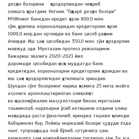
деҳқон бозорини қарздорликдан чиқариб
олишга қаратдим. Негаки, "Оқдарё деҳқон бозори"
МЧЖнинг банкдан кредит қарзи 800,0 млн.
сўм, қурилиш корхоналаридан кредиторлик қарзи
1000,0 млр.дан ортиқ эди ва банк ҳисоб рақами
ёпиқ эди. Иш ҳақи ҳисобидан 350,0 млн. сўм қарздорлик
мавжуд эди. Мунтазам прогноз режаларини
бажариш эвазига 2020-2021 йил
даромади ҳисобидан қисқа муддатда банк
кредитидан, корхоналарни кредиторлик қарзидан ва
иш ҳақи қарздорлигидан қутилишга эришдик.
Шундан сўнг бозорнинг кириш қисмига 25 метр жойга
аҳолига арзонлаштирилган озиқ-овқат
ва қишлоқ хўжалик маҳсулотлари билан мунтазам
таъминлаб, нархларни ўсиб кетишини олдини олиш
мақсадида раста ўрнатилиб, ярмарка ташкил қилинди.
Хабарингиз бор, Лойиш марказий бозори ҳудуди ёзда
чанг, тупроқ, қишда лой бўлиб, сотувчига ҳам,
харидорга ҳам ноқулайликларни туғдирар эди. Бу эса