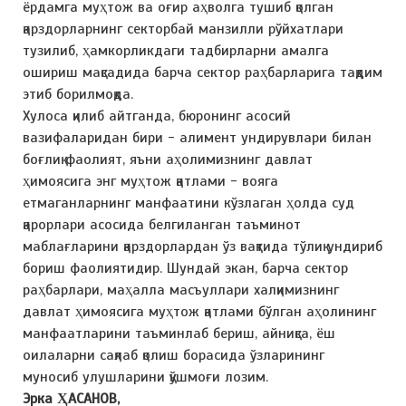
ёрдамга муҳтож ва оғир аҳволга тушиб қолган
қарздорларнинг секторбай манзилли рўйхатлари
тузилиб, ҳамкорликдаги тадбирларни амалга
ошириш мақсадида барча сектор раҳбарларига тақдим
этиб борилмоқда.
Хулоса қилиб айтганда, бюронинг асосий
вазифаларидан бири - алимент ундирувлари билан
боғлиқ фаолият, яъни аҳолимизнинг давлат
ҳимоясига энг муҳтож қатлами - вояга
етмаганларнинг манфаатини кўзлаган ҳолда суд
қарорлари асосида белгиланган таъминот
маблағларини қарздорлардан ўз вақтида тўлиқ ундириб
бориш фаолиятидир. Шундай экан, барча сектор
раҳбарлари, маҳалла масъуллари халқимизнинг
давлат ҳимоясига муҳтож қатлами бўлган аҳолининг
манфаатларини таъминлаб бериш, айниқса, ёш
оилаларни сақлаб қолиш борасида ўзларининг
муносиб улушларини қўшмоғи лозим.
Эрка ҲАСАНОВ,