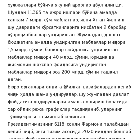
ҳужжатлари бўйича якуний қарорлар қабул қилинди.
Шундан 11.363 та ижро ишлари бўйича амалда
салкам 7 млрд. сўм маблағлар, яъни ўтган йилнинг
шу давридаги кўрсаткичларига нисбатан 2 баробар
кўпроқ маблағлар ундирилган. Жумладан, давлат
бюджетига амалда ундирилган маблағлар миқдори
1,5 млрд. сўмни, банклар фойдасига ундирилган
маблағлар миқдори 40 млрд. сўмни, юридик ва
жисмоний шахслар фойдасига ундирилган
маблағлар миқдори эса 200 млрд. сўмни ташкил
қилган.
Бюро органлари олдига қўйилган вазифалардан келиб
чиққан ҳолда жами ундирувлар, шу жумладан давлат
фойдасига ундирувларни амалга ошириш борасида
ҳар ойлик режа-графиклар тасдиқланиб, уларнинг
тўлиқ ижроси таъминлаб келинган.
Президентимизнинг 6118-сонли Фармони талабидан
келиб чиқиб, янги тизим асосида 2020 йилдан бошлаб