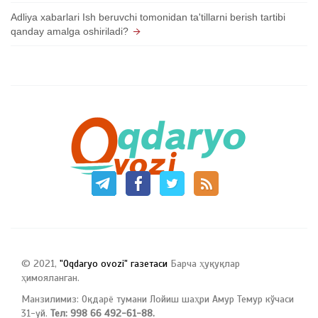
Adliya xabarlari Ish beruvchi tomonidan ta'tillarni berish tartibi
qanday amalga oshiriladi?
© 2021,
"Oqdaryo ovozi" газетаси
Барча ҳуқуқлар
ҳимояланган.
Манзилимиз: Оқдарё тумани Лойиш шаҳри Амур Темур кўчаси
31-уй.
Тел: 998 66 492-61-88.