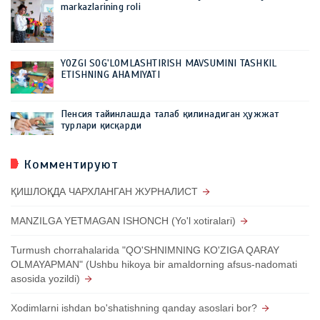
markazlarining roli
YOZGI SOG'LOMLASHTIRISH MAVSUMINI TASHKIL
ETISHNING AHAMIYATI
Пенсия тайинлашда талаб қилинадиган ҳужжат
турлари қисқарди
Комментируют
ҚИШЛОҚДА ЧАРХЛАНГАН ЖУРНАЛИСТ
MANZILGA YETMAGAN ISHONCH (Yo'l xotiralari)
Turmush chorrahalarida "QO'SHNIMNING KO'ZIGA QARAY
OLMAYAPMAN" (Ushbu hikoya bir amaldorning afsus-nadomati
asosida yozildi)
Xodimlarni ishdan bo'shatishning qanday asoslari bor?