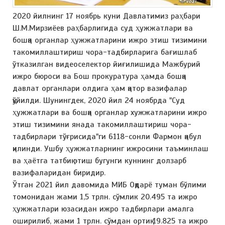
2020 йилнинг 17 ноябрь куни Давлатимиз раҳбари
Ш.М.Мирзиёев раҳбарлигида суд ҳужжатлари ва
бошқа органлар ҳужжатларини ижро этиш тизимини
такомиллаштириш чора-тадбирларига бағишлаб
ўтказилган видеоселектор йиғилишида Мажбурий
ижро бюроси ва Бош прокуратура ҳамда бошқа
давлат органлари олдига ҳам қатор вазифалар
қўйилди. Шунингдек, 2020 йил 24 ноябрда "Суд
ҳужжатлари ва бошқа органлар хужжатларини ижро
этиш тизимини янада такомиллаштириш чора-
тадбирлари тўғрисида"ги 6118-сонли Фармон қабул
қилинди. Ушбу ҳужжатларнинг ижросини таъминлаш
ва ҳаётга татбиқ этиш бугунги куннинг долзарб
вазифаларидан биридир.
Ўтган 2021 йил давомида МИБ Оқдарё туман бўлими
томонидан жами 1,5 трлн. сўмлик 20.495 та ижро
ҳужжатлари юзасидан ижро тадбирлари амалга
оширилиб, жами 1 трлн. сўмдан ортиқ 19.825 та ижро