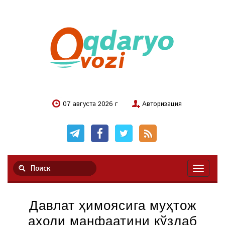
07 августа 2026 г
Авторизация
Навигац
Давлат ҳимоясига муҳтож
аҳоли манфаатини кўзлаб