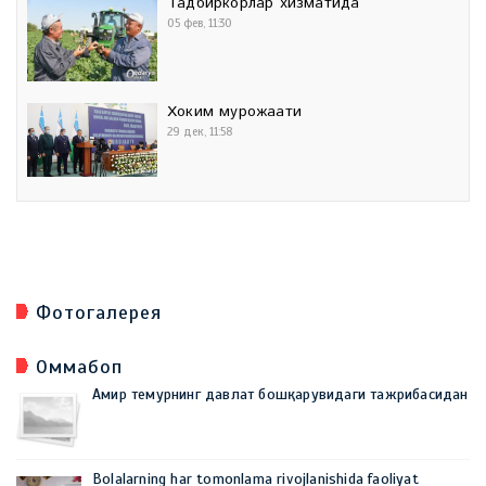
Тадбиркорлар хизматида
05 фев, 11:30
Хоким мурожаати
29 дек, 11:58
Фотогалерея
Оммабоп
Амир темурнинг давлат бошқарувидаги тажрибасидан
Bolalarning har tomonlama rivojlanishida faoliyat