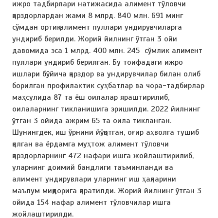
ижро тадбирлари натижасида алимент тўловчи
қарздорлардан жами 8 млрд. 840 млн. 691 минг
сўмдан ортиқ алимент пуллари ундирувчиларга
ундириб берилди. Жорий йилнинг ўтган 3 ойи
давомида эса 1 млрд. 400 млн. 245 сўмлик алимент
пуллари ундириб берилган. Бу тоифадаги ижро
ишлари бўйича қарздор ва ундирувчилар билан олиб
борилган профилактик суҳбатлар ва чора-тадбирлар
маҳсулида 87 та ёш оилалар яраштирилиб,
оилаларнинг тикланишига эришилди. 2022 йилнинг
ўтган 3 ойида ажрим 65 та оила тикланган.
Шунингдек, иш ўрнини йўқотган, оғир аҳволга тушиб
қолган ва ёрдамга муҳтож алимент тўловчи
қарздорларнинг 472 нафари ишга жойлаштирилиб,
уларнинг доимий бандлиги таъминланди ва
алимент ундирувлари уларнинг иш ҳақларини
маълум миқдорига қаратилди. Жорий йилнинг ўтган 3
ойида 154 нафар алимент тўловчилар ишга
жойлаштирилди.