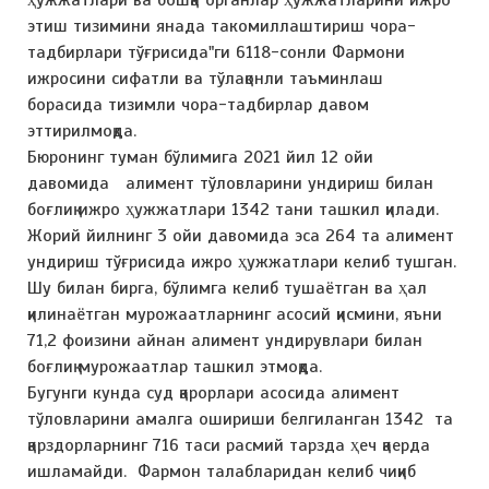
ҳужжатлари ва бошқа органлар ҳужжатларини ижро
этиш тизимини янада такомиллаштириш чора-
тадбирлари тўғрисида"ги 6118-сонли Фармони
ижросини сифатли ва тўлақонли таъминлаш
борасида тизимли чора-тадбирлар давом
эттирилмоқда.
Бюронинг туман бўлимига 2021 йил 12 ойи
давомида алимент тўловларини ундириш билан
боғлиқ ижро ҳужжатлари 1342 тани ташкил қилади.
Жорий йилнинг 3 ойи давомида эса 264 та алимент
ундириш тўғрисида ижро ҳужжатлари келиб тушган.
Шу билан бирга, бўлимга келиб тушаётган ва ҳал
қилинаётган мурожаатларнинг асосий қисмини, яъни
71,2 фоизини айнан алимент ундирувлари билан
боғлиқ мурожаатлар ташкил этмоқда.
Бугунги кунда суд қарорлари асосида алимент
тўловларини амалга ошириши белгиланган 1342 та
қарздорларнинг 716 таси расмий тарзда ҳеч қаерда
ишламайди. Фармон талабларидан келиб чиқиб