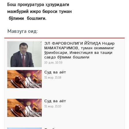
Бош прокуратура ҳузуридаги
мажбурий ижро бюроси туман
бўлими бошлиғи.
Мавзуга оид:
ЭЛ ФАРОВОНЛИГИ ЙЎЛИДА Нодир
МАМАТКАРИМОВ, туман ҳокимининг
ўринбосари, Инвестиция ва ташқи
савдо бўлими бошлиғи
10 дек, 10:59
Суд ва ҳаёт
31 мар, 15:18
Суд ва ҳаёт
31 мар, 15:10