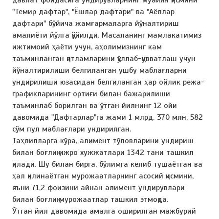
давлат фойдасига ундирувларнинг муайян қисмини
"Темир дафтар", "Ёшлар дафтари" ва "Аёллар
дафтари" бўйича жамғармаларга йўналтириш
амалиёти йўлга қўйилди. Масаланинг мамлакатимиз
ижтимоий ҳаёти учун, аҳолимизнинг кам
таъминланган қатламларини қўллаб-қувватлаш учун
йўналтирилиши белгиланган ушбу маблағларни
ундирилиши юзасидан белгиланган ҳар ойлик режа-
графикларининг ортиғи билан бажарилиши
таъминлаб борилган ва ўтган йилнинг 12 ойи
давомида "Дафтарлар"га жами 1 млрд. 370 млн. 582
сўм пул маблағлари ундирилган.
Таҳлилларга кўра, алимент тўловларини ундириш
билан боғлиқ ижро хужжатлари 1342 тани ташкил
қилади. Шу билан бирга, бўлимга келиб тушаётган ва
ҳал қилинаётган мурожаатларнинг асосий қисмини,
яъни 71,2 фоизини айнан алимент ундирувлари
билан боғлиқ мурожаатлар ташкил этмоқда.
Ўтган йил давомида амалга оширилган мажбурий