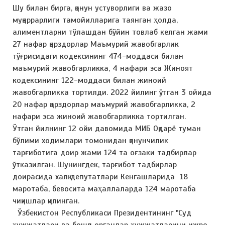
Шу билан бирга, қонун устуворлиги ва жазо
муқаррарлиги тамойилларига таянган ҳолда,
алиментларни тўлашдан бўйин товлаб келган жами
27 нафар қарздорлар Маъмурий жавобгарлик
тўғрисидаги кодексининг 474-моддаси билан
маъмурий жавобгарликка, 4 нафари эса Жиноят
кодексининг 122-моддаси билан жиноий
жавобгарликка тортилди. 2022 йилинг ўтган 3 ойида
20 нафар қарздорлар маъмурий жавобгарликка, 2
нафари эса жиноий жавобгарликка тортилган.
Ўтган йилнинг 12 ойи давомида МИБ Оқдарё туман
бўлими ходимлари томонидан қонунчилик
тарғиботига доир жами 124 та оғзаки тадбирлар
ўтказилган. Шунингдек, тарғибот тадбирлар
доирасида халқ депутатлари Кенгашларида 18
маротаба, бевосита маҳаллаларда 124 маротаба
чиқишлар қилинган.
Ўзбекистон Республикаси Президентининг "Суд