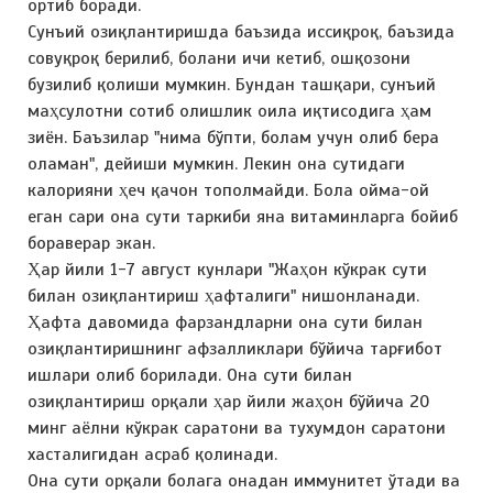
ортиб боради.
Сунъий озиқлантиришда баъзида иссиқроқ, баъзида
совуқроқ берилиб, болани ичи кетиб, ошқозони
бузилиб қолиши мумкин. Бундан ташқари, сунъий
маҳсулотни сотиб олишлик оила иқтисодига ҳам
зиён. Баъзилар "нима бўпти, болам учун олиб бера
оламан", дейиши мумкин. Лекин она сутидаги
калорияни ҳеч қачон тополмайди. Бола ойма-ой
еган сари она сути таркиби яна витаминларга бойиб
бораверар экан.
Ҳар йили 1-7 август кунлари "Жаҳон кўкрак сути
билан озиқлантириш ҳафталиги" нишонланади.
Ҳафта давомида фарзандларни она сути билан
озиқлантиришнинг афзалликлари бўйича тарғибот
ишлари олиб борилади. Она сути билан
озиқлантириш орқали ҳар йили жаҳон бўйича 20
минг аёлни кўкрак саратони ва тухумдон саратони
хасталигидан асраб қолинади.
Она сути орқали болага онадан иммунитет ўтади ва