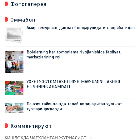
Фотогалерея
Оммабоп
Амир темурнинг давлат бошқарувидаги тажрибасидан
Bolalarning har tomonlama rivojlanishida faoliyat
markazlarining roli
YOZGI SOG'LOMLASHTIRISH MAVSUMINI TASHKIL
ETISHNING AHAMIYATI
Пенсия тайинлашда талаб қилинадиган ҳужжат
турлари қисқарди
Комментируют
ҚИШЛОҚДА ЧАРХЛАНГАН ЖУРНАЛИСТ