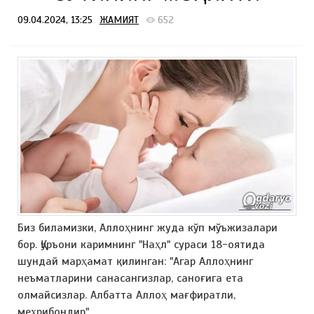
09.04.2024, 13:25
ЖАМИЯТ
652
Биз биламизки, Аллоҳнинг жуда кўп мўъжизалари
бор. Қуръони каримнинг "Наҳл" сураси 18-оятида
шундай марҳамат қилинган: "Агар Аллоҳнинг
неъматларини санасангизлар, саноғига ета
олмайсизлар. Албатта Аллоҳ мағфиратли,
меҳрибондир".