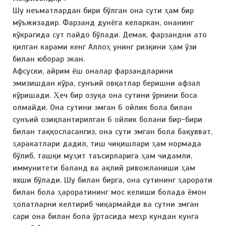
Шу неъматлардан бири бўлган она сути ҳам бир
мўъжизадир. Фарзанд дунёга келаркан, онанинг
кўкрагида сут пайдо бўлади. Демак, фарзандни ато
қилган карами кенг Аллоҳ унинг ризқини ҳам ўзи
билан юборар экан.
Афсуски, айрим ёш оналар фарзандларини
эмизишдан кўра, сунъий овқатлар беришни афзал
кўришади. Ҳеч бир озуқа она сутини ўрнини боса
олмайди. Она сутини эмган 6 ойлик бола билан
сунъий озиқлантирилган 6 ойлик болани бир-бири
билан таққосласангиз, она сути эмган бола бақувват,
ҳаракатлари дадил, тиш чиқишлари ҳам нормада
бўлиб, ташқи муҳит таъсирларига ҳам чидамли,
иммунитети баланд ва ақлий ривожланиши ҳам
яхши бўлади. Шу билан бирга, она сутининг ҳарорати
билан бола ҳароратининг мос келиши болада ёмон
ҳолатларни келтириб чиқармайди ва сутни эмган
сари она билан бола ўртасида меҳр кундан кунга