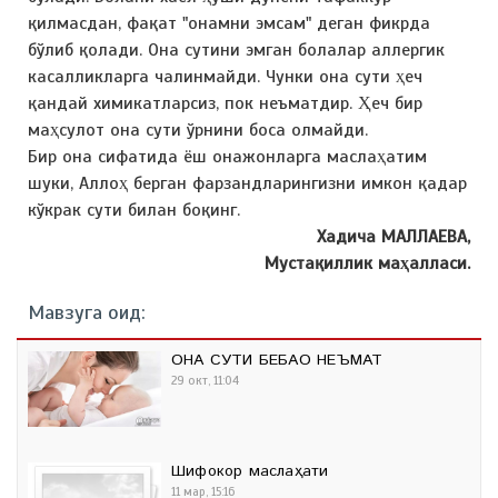
қилмасдан, фақат "онамни эмсам" деган фикрда
бўлиб қолади. Она сутини эмган болалар аллергик
касалликларга чалинмайди. Чунки она сути ҳеч
қандай химикатларсиз, пок неъматдир. Ҳеч бир
маҳсулот она сути ўрнини боса олмайди.
Бир она сифатида ёш онажонларга маслаҳатим
шуки, Аллоҳ берган фарзандларингизни имкон қадар
кўкрак сути билан боқинг.
Хадича МАЛЛАЕВА,
Мустақиллик маҳалласи.
Мавзуга оид:
ОНА СУТИ БЕБАҲО НЕЪМАТ
29 окт, 11:04
Шифокор маслаҳати
11 мар, 15:16