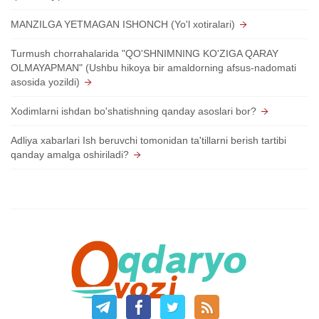
MANZILGA YETMAGAN ISHONCH (Yo'l xotiralari)
Turmush chorrahalarida "QO'SHNIMNING KO'ZIGA QARAY
OLMAYAPMAN" (Ushbu hikoya bir amaldorning afsus-nadomati
asosida yozildi)
Xodimlarni ishdan bo'shatishning qanday asoslari bor?
Adliya xabarlari Ish beruvchi tomonidan ta'tillarni berish tartibi
qanday amalga oshiriladi?