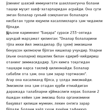
ўзининг шахсий иммунитети шакллангунча болани
ташқи муҳит хавф-хатарларидан асрайди. Она сути
эмган болалар сунъий озиқланган болаларга
нисбатан турли юқумли касалликларга ҳам чидамли
бўлади.
Қуръони каримнинг "Бақара" сураси 233-оятида
шундай марҳамат қилинган: "Оналар болаларини
тўла икки йил эмизадилар. (Бу ҳукм) эмизишни
бенуқсон қилмоқчи бўлган кишилар учундир. Уларни
(яъни оналарни) яхшилик билан едириб-кийдириш
отанинг зиммасидадир. Ҳеч кимга тоқатидан
ташқари нарса таклиф қилинмайди. Болалар
сабабли ота ҳам, она ҳам зарар тортмасин".
Агар она касалманд бўлса, у ҳолда эмизмайди.
Эмизикли она ҳам отадан қурби етмайдиган
даражада талабларни қўймаслиги керак. Болани 2
ёшидан кейин ҳам эмизиш бола организмини
бақувват қилиши мумкин, лекин онгига зарар
бўлади. Болани хаёл ҳуши дунёни тафаккур