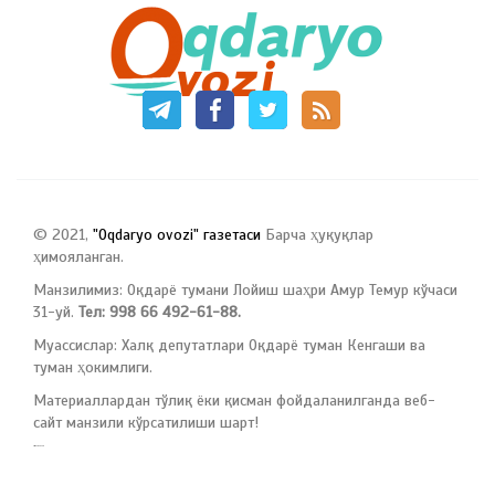
© 2021,
"Oqdaryo ovozi" газетаси
Барча ҳуқуқлар
ҳимояланган.
Манзилимиз: Оқдарё тумани Лойиш шаҳри Амур Темур кўчаси
31-уй.
Тел: 998 66 492-61-88.
Муассислар: Халқ депутатлари Оқдарё туман Кенгаши ва
туман ҳокимлиги.
Материаллардан тўлиқ ёки қисман фойдаланилганда веб-
сайт манзили кўрсатилиши шарт!
русские сериалы