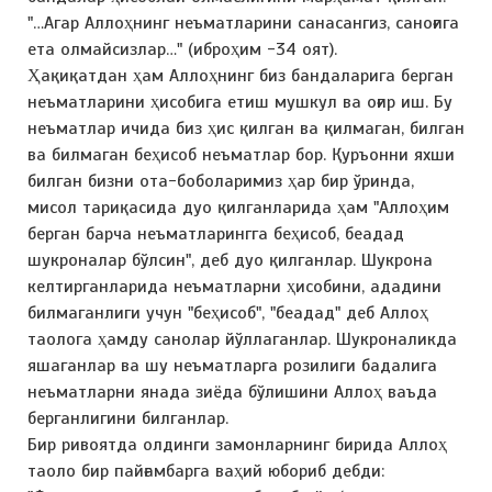
"…Агар Аллоҳнинг неъматларини санасангиз, саноғига
ета олмайсизлар…" (иброҳим -34 оят).
Ҳақиқатдан ҳам Аллоҳнинг биз бандаларига берган
неъматларини ҳисобига етиш мушкул ва оғир иш. Бу
неъматлар ичида биз ҳис қилган ва қилмаган, билган
ва билмаган беҳисоб неъматлар бор. Қуръонни яхши
билган бизни ота-боболаримиз ҳар бир ўринда,
мисол тариқасида дуо қилганларида ҳам "Аллоҳим
берган барча неъматларингга беҳисоб, беадад
шукроналар бўлсин", деб дуо қилганлар. Шукрона
келтирганларида неъматларни ҳисобини, ададини
билмаганлиги учун "беҳисоб", "беадад" деб Аллоҳ
таолога ҳамду санолар йўллаганлар. Шукроналикда
яшаганлар ва шу неъматларга розилиги бадалига
неъматларни янада зиёда бўлишини Аллоҳ ваъда
берганлигини билганлар.
Бир ривоятда олдинги замонларнинг бирида Аллоҳ
таоло бир пайғамбарга ваҳий юбориб дебди: