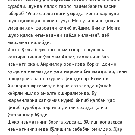
сўрабди, шунда Аллоҳ таоло пайғамбарига ваҳий
юбориб: "Улар фароғатдаги умрида менга ҳар куни
шукр қилишди, шунинг учун Мен уларнинг қолган
умрини ҳам фароғатли қилиб қўйдим. Кимки Менга
шукр қилса неъматимни зиёда қиламан", деб
марҳамат қилибди.
Инсон ўзига берилган неъматларга шукрона
келтиришининг ўзи ҳам Аллоҳ таолонинг бир
неъмати экан. Айримлар орамизда борки, доимо
куфрона неъматдан ўзга нарсани билмайдилар, яъни
ношукрлик ва нонкўрлик қиладилар. Кейинги
йилларда юртимизда барча соҳаларда кўплаб
хайрли ишлар амалга оширилмоқда. Бу
жараёнларни халқимиз кўриб, билиб қалбан ҳис
қилиб турибди. Биргина диний соҳада қанча
ўзгаришлар бўлди.
Шукр неъматнинг борига хурсанд бўлиш, қолаверса,
неъматнинг зиёда бўлишига сабабчи омилдир. Ҳар