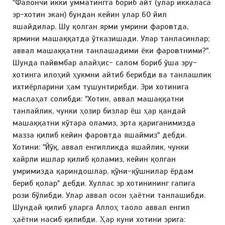
"Фалончи икки умматингга бориб айт (улар иккаласа
эр-хотин экан) бундан кейин улар 60 йил
яшайдилар. Шу қолган ярми умрини фароғатда,
ярмини машаққатда ўтказишади. Улар танласинлар;
аввал машаққатни танлашадими ёки фароғатними?".
Шунда пайғамбар алайҳис- салом бориб ўша эру-
хотинга илоҳий ҳукмни айтиб берибди ва танлашлик
ихтиёрларини ҳам тушунтирибди. Эри хотинига
маслаҳат солибди: "Хотин, аввал машаққатни
танлайлик, чунки ҳозир бизлар ёш ҳар қандай
машаққатни кўтара оламиз, эрта қариганимизда
мазза қилиб кейин фароғатда яшаймиз" дебди.
Хотини: "Йўқ, аввал енгилликда яшайлик, чунки
хайрли ишлар қилиб қоламиз, кейин қолган
умримизда қариндошлар, қўни-қўшнилар ёрдам
бериб қолар" дебди. Хуллас эр хотинининг гапига
рози бўлибди. Улар аввал осон ҳаётни танлашибди.
Шундай қилиб уларга Аллоҳ таоло аввал енгил
ҳаётни насиб қилибди. Ҳар куни хотини эрига: