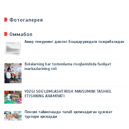
Фотогалерея
Оммабоп
Амир темурнинг давлат бошқарувидаги тажрибасидан
Bolalarning har tomonlama rivojlanishida faoliyat
markazlarining roli
YOZGI SOG'LOMLASHTIRISH MAVSUMINI TASHKIL
ETISHNING AHAMIYATI
Пенсия тайинлашда талаб қилинадиган ҳужжат
турлари қисқарди