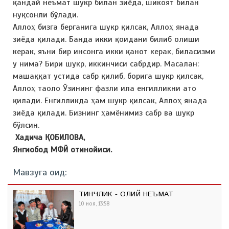
қандай неъмат шукр билан зиёда, шикоят билан
нуқсонли бўлади.
Аллоҳ бизга берганига шукр қилсак, Аллоҳ янада
зиёда қилади. Банда икки қоидани билиб олиши
керак, яъни бир инсонга икки қанот керак, биласизми
у нима? Бири шукр, иккинчиси сабрдир. Масалан:
машаққат устида сабр қилиб, борига шукр қилсак,
Аллоҳ таоло Ўзининг фазли ила енгилликни ато
қилади. Енгилликда ҳам шукр қилсак, Аллоҳ янада
зиёда қилади. Бизнинг ҳамёнимиз сабр ва шукр
бўлсин.
Хадича ҚОБИЛОВА,
Янгиобод МФЙ отинойиси.
Мавзуга оид:
ТИНЧЛИК - ОЛИЙ НЕЪМАТ
10 ноя, 13:58