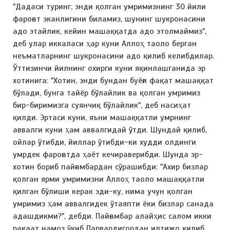
"Дадаси туринг, энди қолган умримизнинг 30 йили
фароғат эканлигини биламиз, шунинг шукронасини
адо этайлик, кейин машаққатда адо этолмаймиз",
деб улар иккаласи ҳар куни Аллоҳ таоло берган
неъматларнинг шукронасини адо қилиб келибдилар.
Ўттизинчи йилнинг охирги куни яқинлашганида эр
хотинига: "Хотин, энди бундан буёғи фақат машаққат
бўлади, бунга тайёр бўлайлик ва қолган умримиз
бир-биримизга суянчиқ бўлайлик", деб насиҳат
қилди. Эртаси куни, яъни машаққатли умрнинг
аввалги куни ҳам аввалгидай ўтди. Шундай қилиб,
ойлар ўтибди, йиллар ўтибди-ки худди олдинги
умрдек фароғатда ҳаёт кечираверибди. Шунда эр-
хотин бориб пайғамбардан сўрашибди: "Ахир бизлар
қолган ярми умримизни Аллоҳ таоло машаққатли
қилган бўлиши керак эди-ку, нима учун қолган
умримиз ҳам аввалгидек ўтаяпти ёки бизлар санада
адашдикми?", дебди. Пайғамбар алайҳис салом икки
ракаат намоз ўқиб Парвардигордан илтижо қилиб