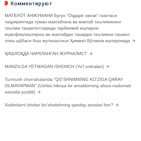
Комментируют
МАТБУОТ АНЖУМАНИ Бугун “Оқдарё овози” газетаси
таҳририятида туман мактабгача ва мактаб таълимининг
таълим ташкилотларида тарбиявий ишларни
мувофиқлаштириш ва мактабдан ташқари таълимни ташкил
этиш шўбаси бош мутахассиси Ҳиммат Бўлаков иштирокида
ҚИШЛОҚДА ЧАРХЛАНГАН ЖУРНАЛИСТ
MANZILGA YETMAGAN ISHONCH (Yo'l xotiralari)
Turmush chorrahalarida "QO'SHNIMNING KO'ZIGA QARAY
OLMAYAPMAN" (Ushbu hikoya bir amaldorning afsus-nadomati
asosida yozildi)
Xodimlarni ishdan bo'shatishning qanday asoslari bor?