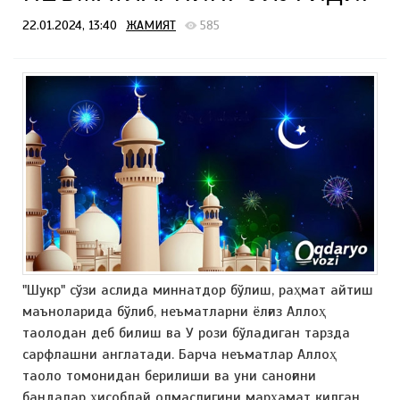
22.01.2024, 13:40
ЖАМИЯТ
585
"Шукр" сўзи аслида миннатдор бўлиш, раҳмат айтиш
маъноларида бўлиб, неъматларни ёлғиз Аллоҳ
таолодан деб билиш ва У рози бўладиган тарзда
сарфлашни англатади. Барча неъматлар Аллоҳ
таоло томонидан берилиши ва уни саноғини
бандалар ҳисоблай олмаслигини марҳамат қилган.