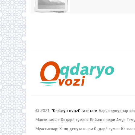
© 2021,
"Oqdaryo ovozi" газетаси
Барча ҳуқуқлар ҳи
Манзилимиз: Оқдарё тумани Лойиш шаҳри Амур Темур
Муассислар: Халқ депутатлари Оқдарё туман Кенгаш