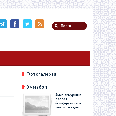
Фотогалерея
Оммабоп
Амир темурнинг
давлат
бошқарувидаги
тажрибасидан