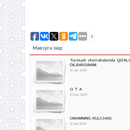
2
Мавзуга оид:
Turmush chorrahalarida QIZAL
DILBARGINAM
10 авг, 11:46
O T A
25 янв, 14:03
ONAMNING KULCHASI
11 янв, 13:46