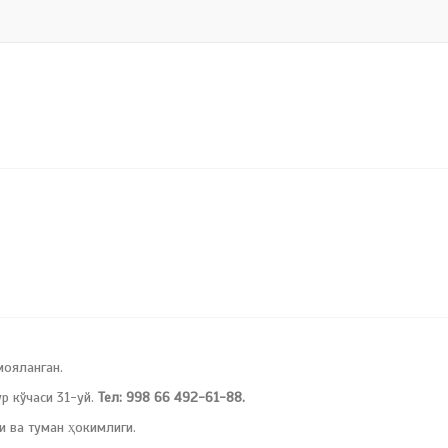
мояланган.
 кўчаси 31-уй.
Тел: 998 66 492-61-88.
и ва туман ҳокимлиги.