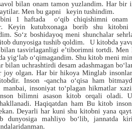
savol bilan onam tamon yuzlandim.
Har bir
aytilar. Men bu gapni
keyin
tushindim.
ob
i
ni 1 haftada oʻqib chiqishimni onam
r. Keyin kutubxonaga borib shu kitobni 
adim. Soʻz boshidayoq meni shunchalar sehrl
itob dunyosiga tushib qoldim. U kitobda yav
bilan tasvirlaganligi eʼtiborimni tortdi. Men
lda yigʻlab oʻqimagandim. Shu kitob meni mi
ar bilan uchrashtirdi desam adashmagan boʻl
ar joy olgan. Har bir hikoya Minglab insonla
kitobdir. Inson -qancha oʻqisa ham bitmay
m manbai, insoniyat toʻplagan hikmatlar xazi
nson bilimni asason kitob orqali oladi.
U
hakllanadi.
Haqiqatdan ham Bu kitob insonl
ekan.
Deyarli har kuni shu kitobni yana qay
 dunyosiga mahliyo boʻlib, jannatda kiri
andalaridanman.