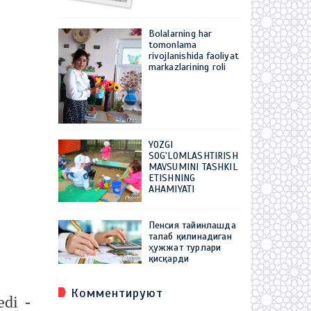
Bolalarning har
tomonlama
rivojlanishida faoliyat
markazlarining roli
YOZGI
SOG'LOMLASHTIRISH
MAVSUMINI TASHKIL
ETISHNING
AHAMIYATI
Пенсия тайинлашда
талаб қилинадиган
ҳужжат турлари
қисқарди
Комментируют
edi -