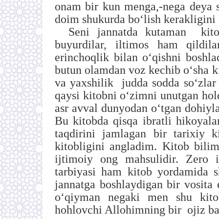
onam bir kun menga,-nega deya 
doim shukurda boʻlish
kerakligini
Seni jannatda kutaman kit
buyurdilar
,
iltimos ham qildila
erinchoqlik bilan oʻqishni boshl
butun olamdan voz kechib oʻsha k
va yaxshilik judda sodda soʻzlar 
qaysi kitobni oʻzimni unutgan ho
asr avval dunyodan oʻtgan dohiyl
Bu kitobda qisqa ibratli hikoyal
taqdirini jamlagan bir tarixiy 
kitobligini angladim. Kitob bili
ijtimoiy ong mahsulidir
.
Zero i
tarbiyasi ham kitob yordamida s
jannatga boshlaydigan bir vosita 
oʻqiyman negaki men shu kitob
hohlovchi Allohimning bir ojiz b