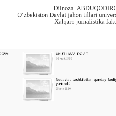
Dilnoza ABDUQODI
Oʻzbekiston Davlat jahon tillari univers
Xalqaro jurnalistika faku
OG'IM
UNUTILMAS DO'ST
02 май, 15:36
Nodavlat tashkilotlari qanday faoli
yuritadi?
25 янв, 13:30