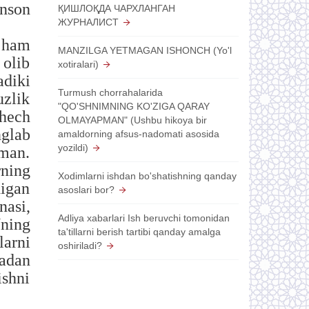
inson
ҚИШЛОҚДА ЧАРХЛАНГАН
ЖУРНАЛИСТ
 ham
MANZILGA YETMAGAN ISHONCH (Yo'l
olib
xotiralari)
adiki
Turmush chorrahalarida
uzlik
"QO'SHNIMNING KO'ZIGA QARAY
 hech
OLMAYAPMAN" (Ushbu hikoya bir
nglab
amaldorning afsus-nadomati asosida
yozildi)
aman.
rning
Xodimlarni ishdan bo'shatishning qanday
digan
asoslari bor?
nasi,
Adliya xabarlari Ish beruvchi tomonidan
ning
ta'tillarni berish tartibi qanday amalga
arni
oshiriladi?
tadan
shni