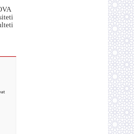
ROVA
iteti
lteti
yat