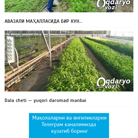
АВАЗАЛИ МАҲАЛЛАСИДА БИР КУН…
Dala cheti — yuqori daromad manbai