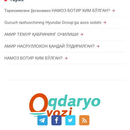
Тарихимизни ўрганамиз НАМОЗ БОТИР КИМ БЎЛГАН?
Guruch tashuvchining Hyundai Groupʼga asos solishi
АМИР ТЕМУР ҚАБРИНИНГ ОЧИЛИШИ
АМИР НАСРУЛЛОХОН ҚАНДАЙ ЎЛДИРИЛГАН?
НАМОЗ БОТИР КИМ БЎЛГАН?