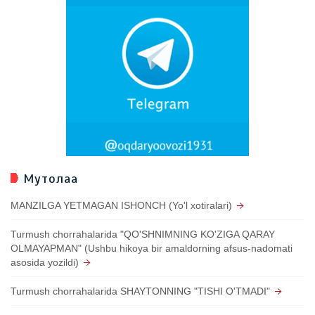
Мутолаа
MANZILGA YETMAGAN ISHONCH (Yo'l xotiralari)
Turmush chorrahalarida "QO'SHNIMNING KO'ZIGA QARAY
OLMAYAPMAN" (Ushbu hikoya bir amaldorning afsus-nadomati
asosida yozildi)
Turmush chorrahalarida SHAYTONNING "TISHI O'TMADI"