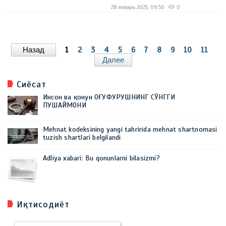
28 январь 2025, 09:50
0
Назад
1
2
3
4
5
6
7
8
9
10
11
Далее
Сиёсат
Инсон ва қонун ОҒУФУРУШНИНГ СЎНГГИ
ПУШАЙМОНИ
Mehnat kodeksining yangi tahririda mehnat shartnomasi
tuzish shartlari belgilandi
Adliya xabari: Bu qonunlarni bilasizmi?
Иқтисодиёт