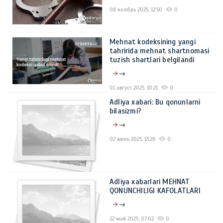
06 ноябрь 2025, 12:50
0
Mehnat kodeksining yangi
tahririda mehnat shartnomasi
tuzish shartlari belgilandi
→
01 август 2025, 10:21
0
Adliya xabari: Bu qonunlarni
bilasizmi?
→
02 июнь 2025, 13:26
0
Adliya xabarlari MЕHNAT
QONUNCHILIGI KAFOLATLARI
→
22 май 2025, 07:02
0