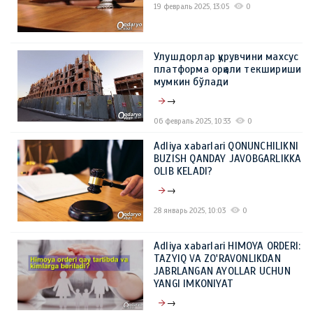
19 февраль 2025, 13:05
0
Улушдорлар қурувчини махсус
платформа орқали текшириши
мумкин бўлади
→
06 февраль 2025, 10:33
0
Adliya xabarlari QONUNCHILIKNI
BUZISH QANDAY JAVOBGARLIKKA
OLIB KELADI?
→
28 январь 2025, 10:03
0
Adliya xabarlari HIMOYA ORDERI:
TAZYIQ VA ZO'RAVONLIKDAN
JABRLANGAN AYOLLAR UCHUN
YANGI IMKONIYAT
→