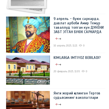
9 апрель - буюк саркарда,
давлат арбоби Амир Темур
таваллуд топган кун ДУНЁНИ
ЗАБТ ЭТГАН БУЮК САРКАРДА
→
10 апрель 2025, 11:21
0
KIMLARGA IMTIYOZ BERILADI?
→
20 февраль 2025, 11:05
0
Янги жорий қилинган Тергов
судьясининг ваколатлари
→