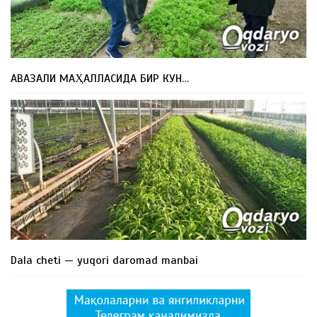
АВАЗАЛИ МАҲАЛЛАСИДА БИР КУН…
Dala cheti — yuqori daromad manbai