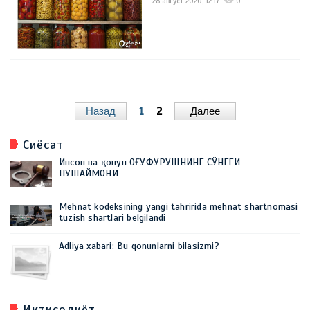
28 август 2020, 12:17
0
Назад
1
2
Далее
Сиёсат
Инсон ва қонун ОҒУФУРУШНИНГ СЎНГГИ
ПУШАЙМОНИ
Mehnat kodeksining yangi tahririda mehnat shartnomasi
tuzish shartlari belgilandi
Adliya xabari: Bu qonunlarni bilasizmi?
Иқтисодиёт