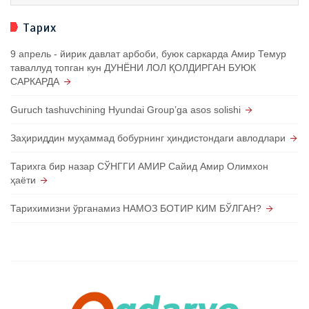
Тарих
9 апрель - йирик давлат арбоби, буюк саркарда Амир Темур
таваллуд топган кун ДУНЁНИ ЛОЛ ҚОЛДИРГАН БУЮК
САРКАРДА
Guruch tashuvchining Hyundai Groupʼga asos solishi
Заҳириддин муҳаммад бобурнинг ҳиндистондаги авлодлари
Тарихга бир назар СЎНГГИ АМИР Сайид Амир Олимхон
ҳаёти
Тарихимизни ўрганамиз НАМОЗ БОТИР КИМ БЎЛГАН?