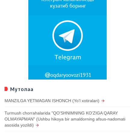
Мутолаа
MANZILGA YETMAGAN ISHONCH (Yo'l xotiralari)
Turmush chorrahalarida "QO'SHNIMNING KO'ZIGA QARAY
OLMAYAPMAN" (Ushbu hikoya bir amaldorning afsus-nadomati
asosida yozildi)