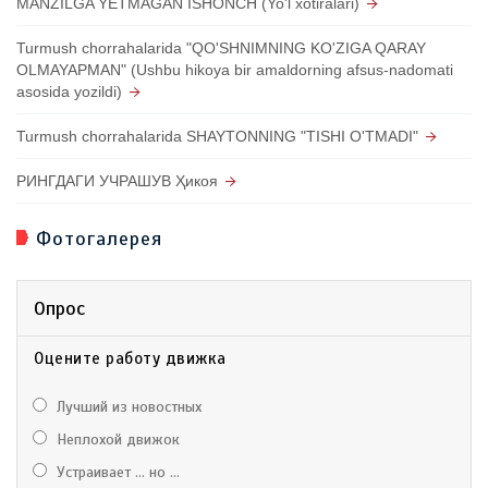
MANZILGA YETMAGAN ISHONCH (Yo'l xotiralari)
Turmush chorrahalarida "QO'SHNIMNING KO'ZIGA QARAY
OLMAYAPMAN" (Ushbu hikoya bir amaldorning afsus-nadomati
asosida yozildi)
Turmush chorrahalarida SHAYTONNING "TISHI O'TMADI"
РИНГДАГИ УЧРАШУВ Ҳикоя
Фотогалерея
Опрос
Оцените работу движка
Лучший из новостных
Неплохой движок
Устраивает ... но ...