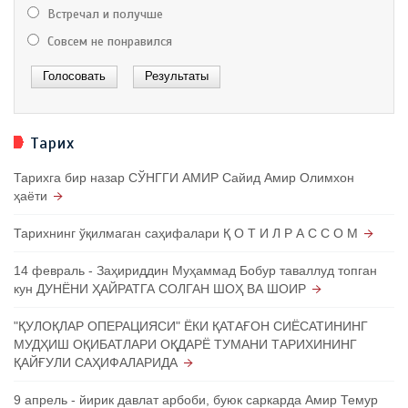
Встречал и получше
Совсем не понравился
Тарих
Тарихга бир назар СЎНГГИ АМИР Сайид Амир Олимхон
ҳаёти
Тарихнинг ўқилмаган саҳифалари Қ О Т И Л Р А С С О М
14 февраль - Заҳириддин Муҳаммад Бобур таваллуд топган
кун ДУНЁНИ ҲАЙРАТГА СОЛГАН ШОҲ ВА ШОИР
"ҚУЛОҚЛАР ОПЕРАЦИЯСИ" ЁКИ ҚАТАҒОН СИЁСАТИНИНГ
МУДҲИШ ОҚИБАТЛАРИ ОҚДАРЁ ТУМАНИ ТАРИХИНИНГ
ҚАЙҒУЛИ САҲИФАЛАРИДА
9 апрель - йирик давлат арбоби, буюк саркарда Амир Темур