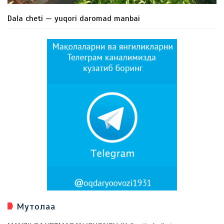
Dala cheti — yuqori daromad manbai
Мутолаа