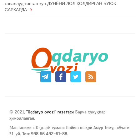
таваллуд топган кун ДУНЁНИ ЛОЛ ҚОЛДИРГАН БУЮК
САРКАРДА
© 2021,
"Oqdaryo ovozi" газетаси
Барча ҳуқуқлар
ҳимояланган.
Манзилимиз: Оқдарё тумани Лойиш шаҳри Амур Темур кўчаси
31-уй.
Тел: 998 66 492-61-88.