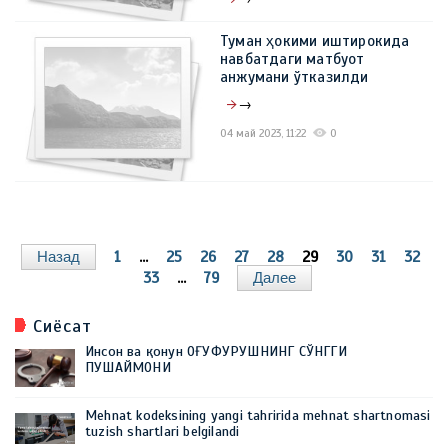
08 май 2023, 13:36
0
Туман ҳокими иштирокида
навбатдаги матбуот
анжумани ўтказилди
→
04 май 2023, 11:22
0
Назад
1
...
25
26
27
28
29
30
31
32
33
...
79
Далее
Сиёсат
Инсон ва қонун ОҒУФУРУШНИНГ СЎНГГИ
ПУШАЙМОНИ
Mehnat kodeksining yangi tahririda mehnat shartnomasi
tuzish shartlari belgilandi