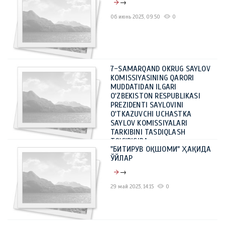
→
06 июнь 2023, 09:50
0
7-SAMARQAND OKRUG SAYLOV
KOMISSIYASINING QARORI
MUDDATIDAN ILGARI
O'ZBEKISTON RESPUBLIKASI
PREZIDENTI SAYLOVINI
O'TKAZUVCHI UCHASTKA
SAYLOV KOMISSIYALARI
TARKIBINI TASDIQLASH
TO'G'RISIDA
"БИТИРУВ ОҚШОМИ" ҲАҚИДА
→
ЎЙЛАР
05 июнь 2023, 12:10
0
→
29 май 2023, 14:15
0