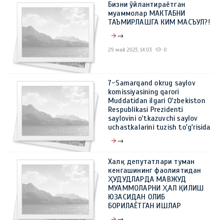
Бизни ўйлантираётган
муаммолар МАКТАБНИ
ТАЪМИРЛАШГА КИМ МАСЪУЛ?!
→
29 май 2023, 14:03
0
7-Samarqand okrug saylov
komissiyasining qarori
Muddatidan ilgari O'zbekiston
Respublikasi Prezidenti
saylovini o'tkazuvchi saylov
uchastkalarini tuzish to'g'risida
→
29 май 2023, 13:49
0
Халқ депутатлари туман
кенгашининг фаолиятидан
ҲУДУДЛАРДА МАВЖУД
МУАММОЛАРНИ ҲАЛ ҚИЛИШ
ЮЗАСИДАН ОЛИБ
БОРИЛАЁТГАН ИШЛАР
→