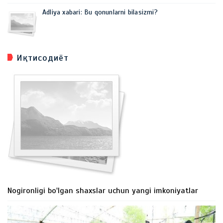
Adliya xabari: Bu qonunlarni bilasizmi?
Иқтисодиёт
Nogironligi bo'lgan shaxslar uchun yangi imkoniyatlar