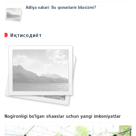
Adliya xabari: Bu qonunlarni bilasizmi?
Иқтисодиёт
Nogironligi bo'lgan shaxslar uchun yangi imkoniyatlar