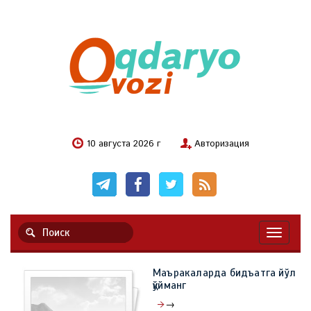
10 августа 2026 г
Авторизация
Навигац
Маъракаларда бидъатга йўл
қўйманг
→