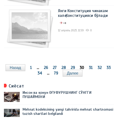
Янги Конституция чинакам
халқ Конституцияси бўлади
→
12 апрель 2023, 11:59
0
Назад
1
...
26
27
28
29
30
31
32
33
34
...
79
Далее
Сиёсат
Инсон ва қонун ОҒУФУРУШНИНГ СЎНГГИ
ПУШАЙМОНИ
Mehnat kodeksining yangi tahririda mehnat shartnomasi
tuzish shartlari belgilandi