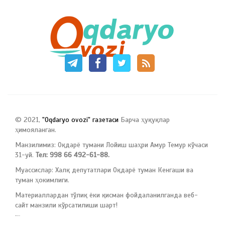
© 2021,
"Oqdaryo ovozi" газетаси
Барча ҳуқуқлар
ҳимояланган.
Манзилимиз: Оқдарё тумани Лойиш шаҳри Амур Темур кўчаси
31-уй.
Тел: 998 66 492-61-88.
Муассислар: Халқ депутатлари Оқдарё туман Кенгаши ва
туман ҳокимлиги.
Материаллардан тўлиқ ёки қисман фойдаланилганда веб-
сайт манзили кўрсатилиши шарт!
русские сериалы