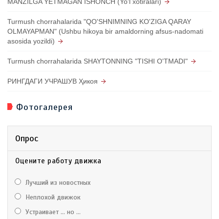
MANZILGA YETMAGAN ISHONCH (Yo'l xotiralari)
Turmush chorrahalarida "QO'SHNIMNING KO'ZIGA QARAY
OLMAYAPMAN" (Ushbu hikoya bir amaldorning afsus-nadomati
asosida yozildi)
Turmush chorrahalarida SHAYTONNING "TISHI O'TMADI"
РИНГДАГИ УЧРАШУВ Ҳикоя
Фотогалерея
Опрос
Оцените работу движка
Лучший из новостных
Неплохой движок
Устраивает ... но ...