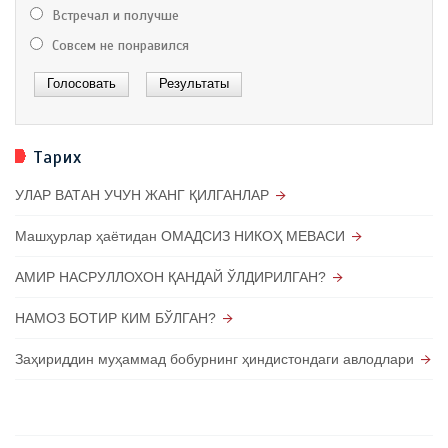
Встречал и получше
Совсем не понравился
Тарих
УЛАР ВАТАН УЧУН ЖАНГ ҚИЛГАНЛАР
Машҳурлар ҳаётидан ОМАДСИЗ НИКОҲ МЕВАСИ
АМИР НАСРУЛЛОХОН ҚАНДАЙ ЎЛДИРИЛГАН?
НАМОЗ БОТИР КИМ БЎЛГАН?
Заҳириддин муҳаммад бобурнинг ҳиндистондаги авлодлари