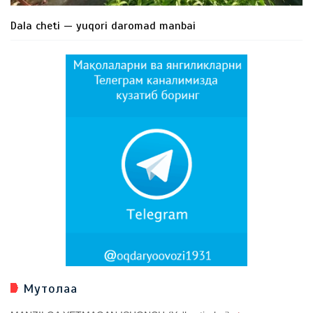
Dala cheti — yuqori daromad manbai
Мутолаа