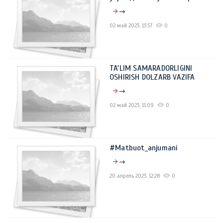
→
02 май 2023, 13:57
0
TA'LIM SAMARADORLIGINI
OSHIRISH DOLZARB VAZIFA
→
02 май 2023, 11:09
0
#Matbuot_anjumani
→
20 апрель 2023, 12:28
0