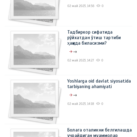
02 май 2023, 14:56
0
Тадбиркор сифатида
рўйхатдан ўтиш тартиби
ҳақида биласизми?
→
02 май 2023, 14:27
0
Yoshlarga oid davlat siyosatida
tarbiyaning ahamiyati
→
02 май 2023, 14:18
0
Болага оталикни белгилашда
учрайдиган муаммолар