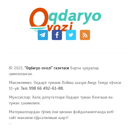
© 2021,
"Oqdaryo ovozi" газетаси
Барча ҳуқуқлар
ҳимояланган.
Манзилимиз: Оқдарё тумани Лойиш шаҳри Амур Темур кўчаси
31-уй.
Тел: 998 66 492-61-88.
Муассислар: Халқ депутатлари Оқдарё туман Кенгаши ва
туман ҳокимлиги.
Материаллардан тўлиқ ёки қисман фойдаланилганда веб-
сайт манзили кўрсатилиши шарт!
русские сериалы