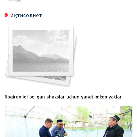
Иқтисодиёт
Nogironligi bo'lgan shaxslar uchun yangi imkoniyatlar