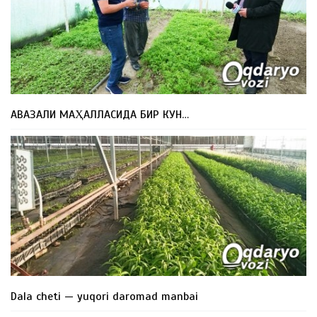
АВАЗАЛИ МАҲАЛЛАСИДА БИР КУН…
Dala cheti — yuqori daromad manbai