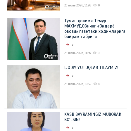
25 июнь 2026, 13:26
0
Туман ҳокими Темур
МАХМУДОВнинг «Оқдарё
овози» газетаси ходимларига
байрам табриги
→
25 июнь 2026, 11:26
0
IJODIY YUTUQLAR TILAYMIZ!
→
25 июнь 2026, 10:52
0
KASB BAYRAMINGIZ MUBORAK
BO'LSIN!
→