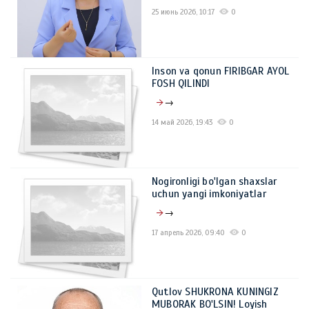
25 июнь 2026, 10:17
0
Inson va qonun FIRIBGAR AYOL
FOSH QILINDI
→
14 май 2026, 19:43
0
Nogironligi bo'lgan shaxslar
uchun yangi imkoniyatlar
→
17 апрель 2026, 09:40
0
Qutlov SHUKRONA KUNINGIZ
MUBORAK BO'LSIN! Loyish