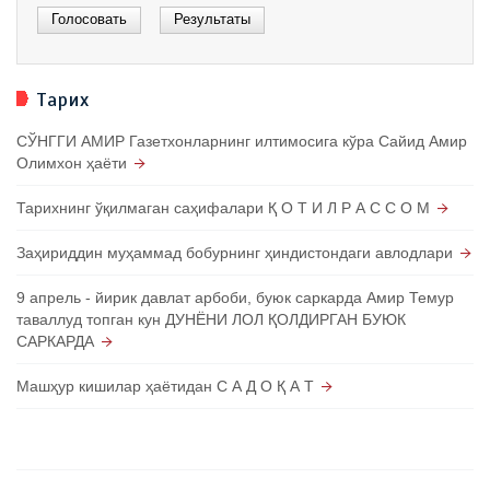
Тарих
СЎНГГИ АМИР Газетхонларнинг илтимосига кўра Сайид Амир
Олимхон ҳаёти
Тарихнинг ўқилмаган саҳифалари Қ О Т И Л Р А С С О М
Заҳириддин муҳаммад бобурнинг ҳиндистондаги авлодлари
9 апрель - йирик давлат арбоби, буюк саркарда Амир Темур
таваллуд топган кун ДУНЁНИ ЛОЛ ҚОЛДИРГАН БУЮК
САРКАРДА
Машҳур кишилар ҳаётидан С А Д О Қ А Т