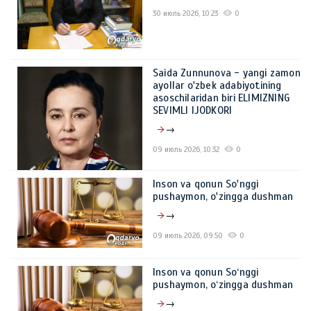
30 июль 2026, 10:23
0
Saida Zunnunova - yangi zamon
ayollar o'zbek adabiyotining
asoschilaridan biri ELIMIZNING
SEVIMLI IJODKORI
→
09 июль 2026, 10:32
0
Inson va qonun So'nggi
pushaymon, o'zingga dushman
→
09 июль 2026, 09:50
0
Inson va qonun So‘nggi
pushaymon, o‘zingga dushman
→