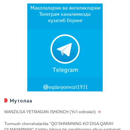
Мутолаа
MANZILGA YETMAGAN ISHONCH (Yo'l xotiralari)
Turmush chorrahalarida "QO'SHNIMNING KO'ZIGA QARAY
OLMAYAPMAN" (Ushbu hikoya bir amaldorning afsus-nadomati