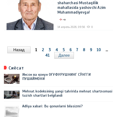
shaharchasi Mustaqillik
mahallasida yashovchi Azim
Muhammadiyevga!
→
14 апрель 2026, 09:56
0
Назад
1
2
3
4
5
6
7
8
9
10
...
41
Далее
Сиёсат
Инсон ва қонун ОҒУФУРУШНИНГ СЎНГГИ
ПУШАЙМОНИ
Mehnat kodeksining yangi tahririda mehnat shartnomasi
tuzish shartlari belgilandi
Adliya xabari: Bu qonunlarni bilasizmi?