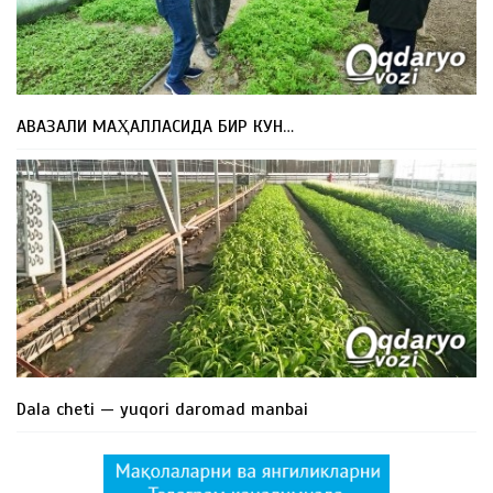
АВАЗАЛИ МАҲАЛЛАСИДА БИР КУН…
Dala cheti — yuqori daromad manbai