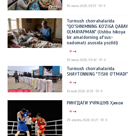
30 июль 2026, 09:57
0
Turmush chorrahalarida
"QO'SHNIMNING KO'ZIGA QARAY
OLMAYAPMAN" (Ushbu hikoya
bir amaldorning afsus-
nadomati asosida yozildi)
→
30 июль 2026, 09:42
0
Turmush chorrahalarida
SHAYTONNING "TISHI O'TMADI"
→
14 май 2026, 12:03
0
РИНГДАГИ УЧРАШУВ Ҳикоя
→
29 апрель 2026, 10:27
0