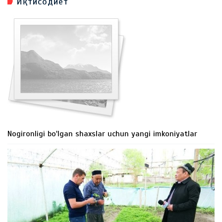
Иқтисодиёт
Nogironligi bo'lgan shaxslar uchun yangi imkoniyatlar