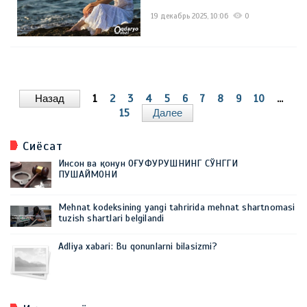
19 декабрь 2025, 10:06
0
Назад
1
2
3
4
5
6
7
8
9
10
...
15
Далее
Сиёсат
Инсон ва қонун ОҒУФУРУШНИНГ СЎНГГИ
ПУШАЙМОНИ
Mehnat kodeksining yangi tahririda mehnat shartnomasi
tuzish shartlari belgilandi
Adliya xabari: Bu qonunlarni bilasizmi?