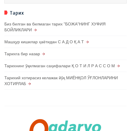
Тарих
Биз билган ва билмаган тарих "БОЖА"НИНГ ХУФИЯ
БОЙЛИКЛАРИ
Машҳур кишилар ҳаётидан С А Д О Қ А Т
Тарихга бир назар
Тарихнинг ўқилмаган саҳифалари Қ О Т И Л Р А С С О М
Тарихий хотирасиз келажак йўқ МИЁНҚОЛ ЎҒЛОНЛАРИНИ
ХОТИРЛАБ