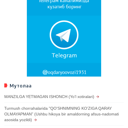
Мутолаа
MANZILGA YETMAGAN ISHONCH (Yo'l xotiralari)
Turmush chorrahalarida "QO'SHNIMNING KO'ZIGA QARAY
OLMAYAPMAN" (Ushbu hikoya bir amaldorning afsus-nadomati
asosida yozildi)