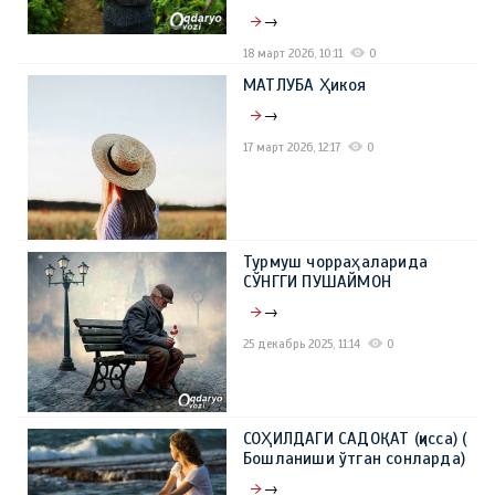
→
18 март 2026, 10:11
0
МАТЛУБА Ҳикоя
→
17 март 2026, 12:17
0
Турмуш чорраҳаларида
СЎНГГИ ПУШАЙМОН
→
25 декабрь 2025, 11:14
0
СОҲИЛДАГИ САДОҚАТ (қисса) (
Бошланиши ўтган сонларда)
→