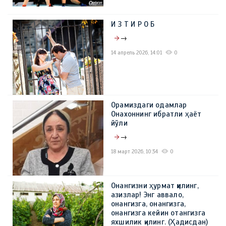
И З Т И Р О Б
→
14 апрель 2026, 14:01
0
Орамиздаги одамлар
Онахоннинг ибратли ҳаёт
йўли
→
18 март 2026, 10:34
0
Онангизни ҳурмат қилинг,
азизлар! Энг аввало,
онангизга, онангизга,
онангизга кейин отангизга
яхшилик қилинг. (Ҳадисдан)