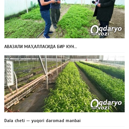
АВАЗАЛИ МАҲАЛЛАСИДА БИР КУН…
Dala cheti — yuqori daromad manbai