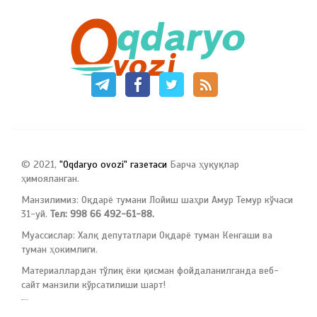
© 2021,
"Oqdaryo ovozi" газетаси
Барча ҳуқуқлар
ҳимояланган.
Манзилимиз: Оқдарё тумани Лойиш шаҳри Амур Темур кўчаси
31-уй.
Тел: 998 66 492-61-88.
Муассислар: Халқ депутатлари Оқдарё туман Кенгаши ва
туман ҳокимлиги.
Материаллардан тўлиқ ёки қисман фойдаланилганда веб-
сайт манзили кўрсатилиши шарт!
русские сериалы