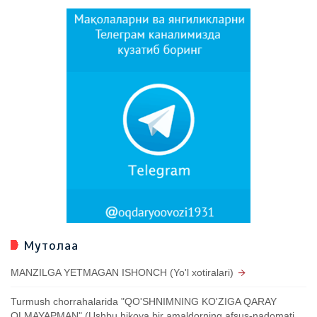
Мутолаа
MANZILGA YETMAGAN ISHONCH (Yo'l xotiralari)
Turmush chorrahalarida "QO'SHNIMNING KO'ZIGA QARAY
OLMAYAPMAN" (Ushbu hikoya bir amaldorning afsus-nadomati