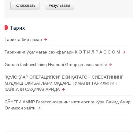
Тарих
Тарихга бир назар
Тарихнинг ўқилмаган саҳифалари Қ О Т И Л Р А С С О М
Guruch tashuvchining Hyundai Groupʼga asos solishi
"ҚУЛОҚЛАР ОПЕРАЦИЯСИ" ЁКИ ҚАТАҒОН СИЁСАТИНИНГ
МУДҲИШ ОҚИБАТЛАРИ ОҚДАРЁ ТУМАНИ ТАРИХИНИНГ
ҚАЙҒУЛИ САҲИФАЛАРИДА
СЎНГГИ АМИР Газетхонларнинг илтимосига кўра Сайид Амир
Олимхон ҳаёти