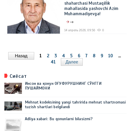
shaharchasi Mustaqillik
mahallasida yashovchi Azim
Muhammadiyevga!
→
14 апрель 2026, 09:56
0
Назад
1
2
3
4
5
6
7
8
9
10
...
41
Далее
Сиёсат
Инсон ва қонун ОҒУФУРУШНИНГ СЎНГГИ
ПУШАЙМОНИ
Mehnat kodeksining yangi tahririda mehnat shartnomasi
tuzish shartlari belgilandi
Adliya xabari: Bu qonunlarni bilasizmi?