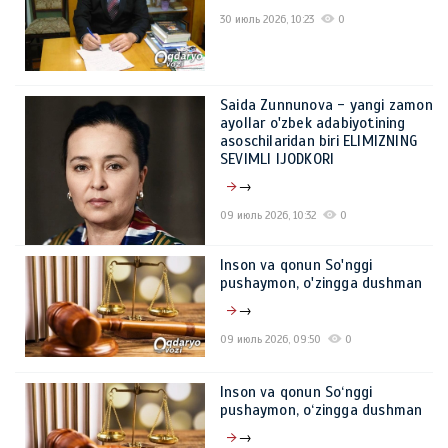
30 июль 2026, 10:23
0
Saida Zunnunova - yangi zamon
ayollar o'zbek adabiyotining
asoschilaridan biri ELIMIZNING
SEVIMLI IJODKORI
→
09 июль 2026, 10:32
0
Inson va qonun So'nggi
pushaymon, o'zingga dushman
→
09 июль 2026, 09:50
0
Inson va qonun So‘nggi
pushaymon, o‘zingga dushman
→