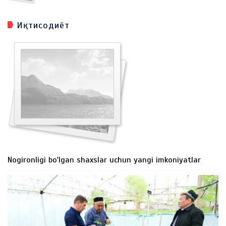
Иқтисодиёт
Nogironligi bo'lgan shaxslar uchun yangi imkoniyatlar