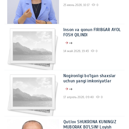
25 июнь 2026, 10:17
0
Inson va qonun FIRIBGAR AYOL
FOSH QILINDI
→
14 май 2026, 19:43
0
Nogironligi bo'lgan shaxslar
uchun yangi imkoniyatlar
→
17 апрель 2026, 09:40
0
Qutlov SHUKRONA KUNINGIZ
MUBORAK BO'LSIN! Loyish