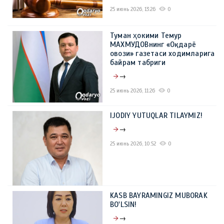
25 июнь 2026, 13:26
0
Туман ҳокими Темур
МАХМУДОВнинг «Оқдарё
овози» газетаси ходимларига
байрам табриги
→
25 июнь 2026, 11:26
0
IJODIY YUTUQLAR TILAYMIZ!
→
25 июнь 2026, 10:52
0
KASB BAYRAMINGIZ MUBORAK
BO'LSIN!
→