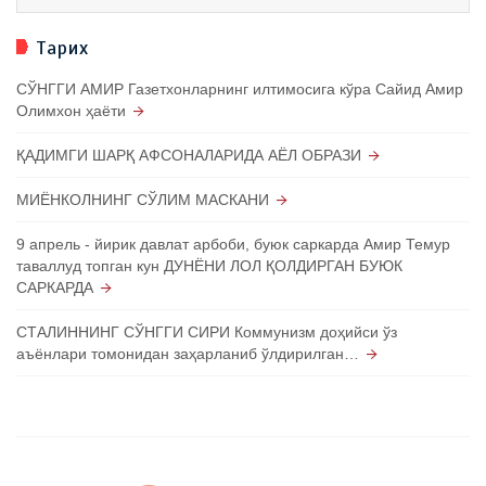
Тарих
СЎНГГИ АМИР Газетхонларнинг илтимосига кўра Сайид Амир
Олимхон ҳаёти
ҚАДИМГИ ШАРҚ АФСОНАЛАРИДА АЁЛ ОБРАЗИ
МИЁНКОЛНИНГ СЎЛИМ МАСКАНИ
9 апрель - йирик давлат арбоби, буюк саркарда Амир Темур
таваллуд топган кун ДУНЁНИ ЛОЛ ҚОЛДИРГАН БУЮК
САРКАРДА
СТАЛИННИНГ СЎНГГИ СИРИ Коммунизм доҳийси ўз
аъёнлари томонидан заҳарланиб ўлдирилган…