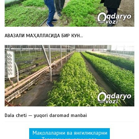
АВАЗАЛИ МАҲАЛЛАСИДА БИР КУН…
Dala cheti — yuqori daromad manbai