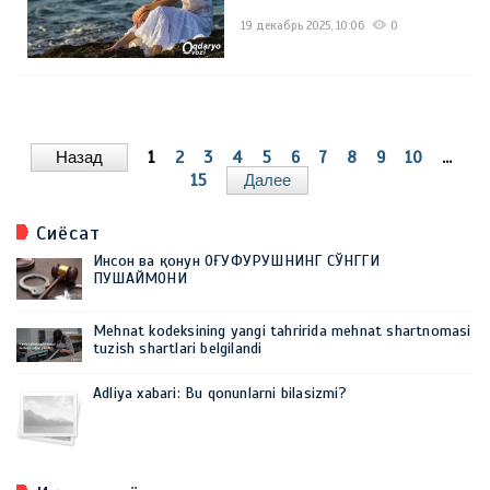
19 декабрь 2025, 10:06
0
Назад
1
2
3
4
5
6
7
8
9
10
...
15
Далее
Сиёсат
Инсон ва қонун ОҒУФУРУШНИНГ СЎНГГИ
ПУШАЙМОНИ
Mehnat kodeksining yangi tahririda mehnat shartnomasi
tuzish shartlari belgilandi
Adliya xabari: Bu qonunlarni bilasizmi?