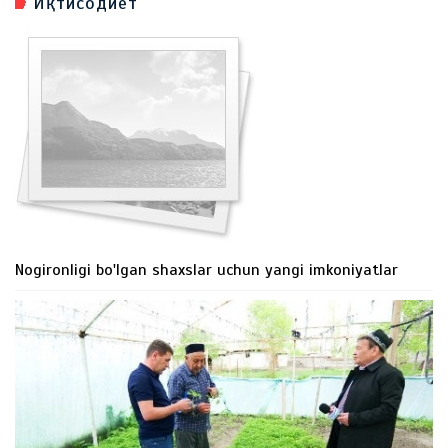
Иқтисодиёт
Nogironligi bo'lgan shaxslar uchun yangi imkoniyatlar