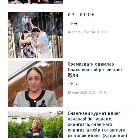
И З Т И Р О Б
→
14 апрель 2026, 14:01
0
Орамиздаги одамлар
Онахоннинг ибратли ҳаёт
йўли
→
18 март 2026, 10:34
0
Онангизни ҳурмат қилинг,
азизлар! Энг аввало,
онангизга, онангизга,
онангизга кейин отангизга
яхшилик қилинг. (Ҳадисдан)