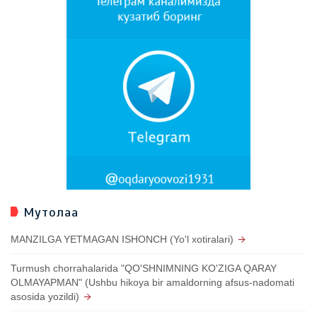
Мутолаа
MANZILGA YETMAGAN ISHONCH (Yo'l xotiralari)
Turmush chorrahalarida "QO'SHNIMNING KO'ZIGA QARAY
OLMAYAPMAN" (Ushbu hikoya bir amaldorning afsus-nadomati
asosida yozildi)