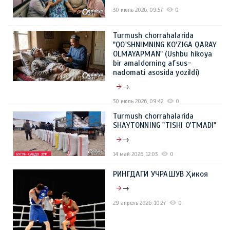
30 июль 2026, 09:57
0
Turmush chorrahalarida
"QO'SHNIMNING KO'ZIGA QARAY
OLMAYAPMAN" (Ushbu hikoya
bir amaldorning afsus-
nadomati asosida yozildi)
→
30 июль 2026, 09:42
0
Turmush chorrahalarida
SHAYTONNING "TISHI O'TMADI"
→
14 май 2026, 12:03
0
РИНГДАГИ УЧРАШУВ Ҳикоя
→
29 апрель 2026, 10:27
0