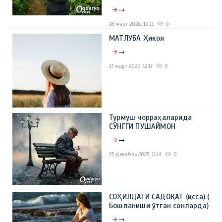
→
18 март 2026, 10:11
0
МАТЛУБА Ҳикоя
→
17 март 2026, 12:17
0
Турмуш чорраҳаларида
СЎНГГИ ПУШАЙМОН
→
25 декабрь 2025, 11:14
0
СОҲИЛДАГИ САДОҚАТ (қисса) (
Бошланиши ўтган сонларда)
→