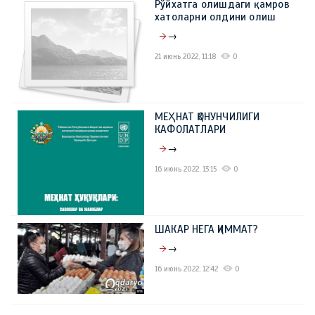
Рўйхатга олишдаги қамров
хатоларни олдини олиш
→
21 июнь 2022, 11:18
0
МЕҲНАТ ҚОНУНЧИЛИГИ
КАФОЛАТЛАРИ
→
16 июнь 2022, 13:15
0
ШАКАР НЕГА ҚИММАТ?
→
16 июнь 2022, 12:42
0