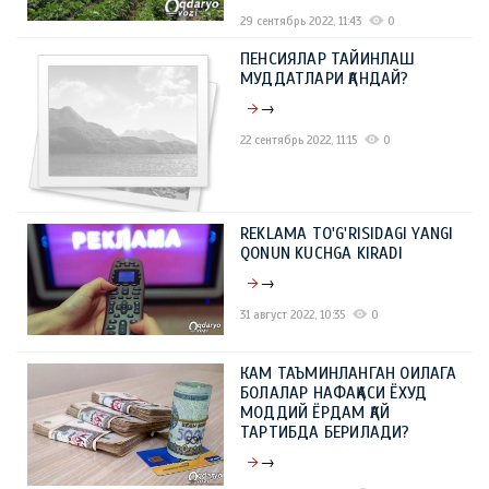
29 сентябрь 2022, 11:43
0
ПЕНСИЯЛАР ТАЙИНЛАШ
МУДДАТЛАРИ ҚАНДАЙ?
→
22 сентябрь 2022, 11:15
0
REKLAMA TO'G'RISIDAGI YANGI
QONUN KUCHGA KIRADI
→
31 август 2022, 10:35
0
КАМ ТАЪМИНЛАНГАН ОИЛАГА
БОЛАЛАР НАФАҚАСИ ЁХУД
МОДДИЙ ЁРДАМ ҚАЙ
ТАРТИБДА БЕРИЛАДИ?
→