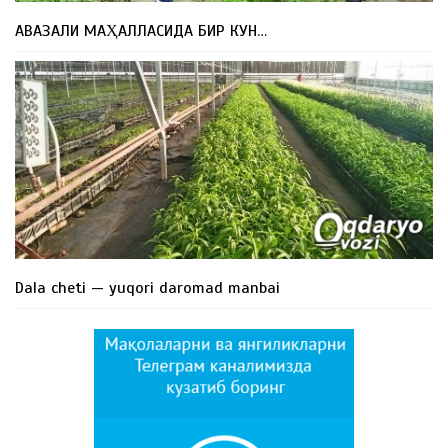
АВАЗАЛИ МАҲАЛЛАСИДА БИР КУН…
Dala cheti — yuqori daromad manbai