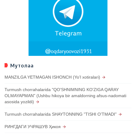
Мутолаа
MANZILGA YETMAGAN ISHONCH (Yo'l xotiralari)
Turmush chorrahalarida "QO'SHNIMNING KO'ZIGA QARAY
OLMAYAPMAN" (Ushbu hikoya bir amaldorning afsus-nadomati
asosida yozildi)
Turmush chorrahalarida SHAYTONNING "TISHI O'TMADI"
РИНГДАГИ УЧРАШУВ Ҳикоя