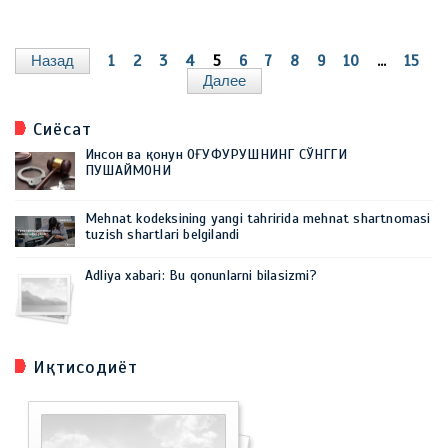
Назад
1
2
3
4
5
6
7
8
9
10
...
15
Далее
Сиёсат
Инсон ва қонун ОҒУФУРУШНИНГ СЎНГГИ
ПУШАЙМОНИ
Mehnat kodeksining yangi tahririda mehnat shartnomasi
tuzish shartlari belgilandi
Adliya xabari: Bu qonunlarni bilasizmi?
Иқтисодиёт