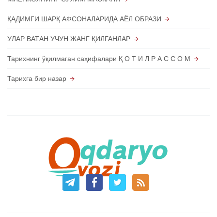
ҚАДИМГИ ШАРҚ АФСОНАЛАРИДА АЁЛ ОБРАЗИ
УЛАР ВАТАН УЧУН ЖАНГ ҚИЛГАНЛАР
Тарихнинг ўқилмаган саҳифалари Қ О Т И Л Р А С С О М
Тарихга бир назар