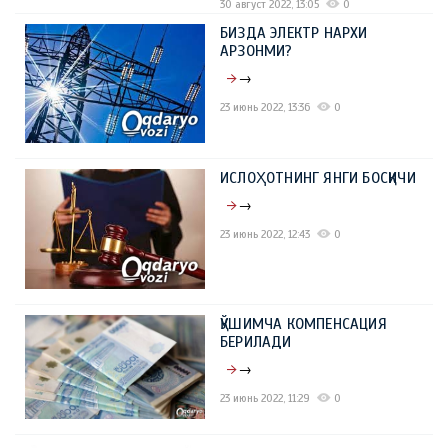
30 август 2022, 13:05
0
БИЗДА ЭЛЕКТР НАРХИ
АРЗОНМИ?
→
23 июнь 2022, 13:36
0
ИСЛОҲОТНИНГ ЯНГИ БОСҚИЧИ
→
23 июнь 2022, 12:43
0
ҚЎШИМЧА КОМПЕНСАЦИЯ
БЕРИЛАДИ
→
23 июнь 2022, 11:29
0