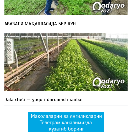
АВАЗАЛИ МАҲАЛЛАСИДА БИР КУН…
Dala cheti — yuqori daromad manbai