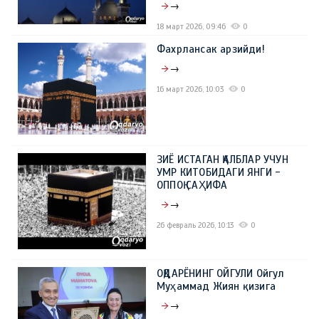
→
18 март 2026, 09:46
0
Фахрлансак арзийди!
→
16 март 2026, 10:03
0
ЗИЁ ИСТАГАН ҚАЛБЛАР УЧУН
УМР КИТОБИДАГИ ЯНГИ -
ОППОҚ САҲИФА
→
26 февраль 2026, 10:13
0
ОҚДАРЁНИНГ ОЙГУЛИ Ойгул
Муҳаммад Жиян қизига
→