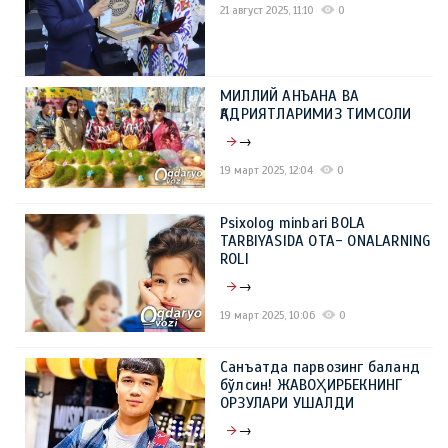
21 август 2025, 11:10
0
МИЛЛИЙ АНЪАНА ВА
ҚАДРИЯТЛАРИМИЗ ТИМСОЛИ
→
19 март 2025, 12:04
0
Psixolog minbari BOLA
TARBIYASIDA OTA- ONALARNING
ROLI
→
19 март 2025, 10:06
0
Санъатда парвозинг баланд
бўлсин! ЖАВОҲИРБЕКНИНГ
ОРЗУЛАРИ УШАЛДИ
→