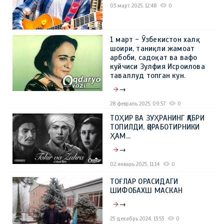
03 март 2025, 12:48
0
1 март - Ўзбекистон халқ
шоири, таниқли жамоат
арбоби, садоқат ва вафо
куйчиси Зулфия Исроилова
таваллуд топган кун.
→
28 февраль 2025, 09:57
0
ТОҲИР ВА ЗУҲРАНИНГ ҚАБРИ
ТОПИЛДИ, ҚОРАБОТИРНИКИ
ҲАМ...
→
02 январь 2025, 11:14
0
ТОҒЛАР ОРАСИДАГИ
ШИФОБАХШ МАСКАН
→
25 декабрь 2024, 13:53
0