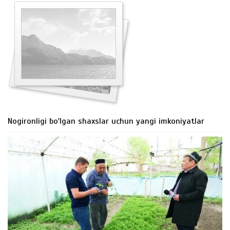
Nogironligi bo'lgan shaxslar uchun yangi imkoniyatlar