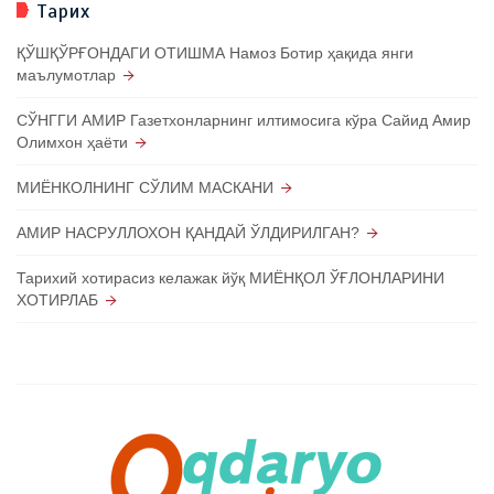
Тарих
ҚЎШҚЎРҒОНДАГИ ОТИШМА Намоз Ботир ҳақида янги
маълумотлар
СЎНГГИ АМИР Газетхонларнинг илтимосига кўра Сайид Амир
Олимхон ҳаёти
МИЁНКОЛНИНГ СЎЛИМ МАСКАНИ
АМИР НАСРУЛЛОХОН ҚАНДАЙ ЎЛДИРИЛГАН?
Тарихий хотирасиз келажак йўқ МИЁНҚОЛ ЎҒЛОНЛАРИНИ
ХОТИРЛАБ