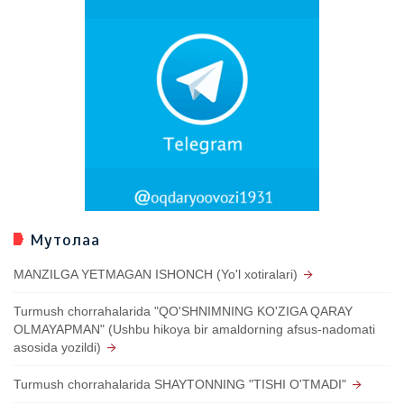
Мутолаа
MANZILGA YETMAGAN ISHONCH (Yo'l xotiralari)
Turmush chorrahalarida "QO'SHNIMNING KO'ZIGA QARAY
OLMAYAPMAN" (Ushbu hikoya bir amaldorning afsus-nadomati
asosida yozildi)
Turmush chorrahalarida SHAYTONNING "TISHI O'TMADI"