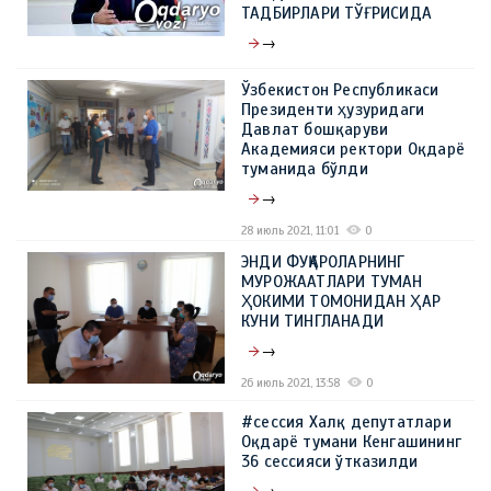
ТАДБИРЛАРИ ТЎҒРИСИДА
→
29 июль 2021, 10:44
0
Ўзбекистон Республикаси
Президенти ҳузуридаги
Давлат бошқаруви
Aкадемияси ректори Оқдарё
туманида бўлди
→
28 июль 2021, 11:01
0
ЭНДИ ФУҚАРОЛАРНИНГ
МУРОЖААТЛАРИ ТУМАН
ҲОКИМИ ТОМОНИДАН ҲАР
КУНИ ТИНГЛАНАДИ
→
26 июль 2021, 13:58
0
#сессия Халқ депутатлари
Оқдарё тумани Кенгашининг
36 сессияси ўтказилди