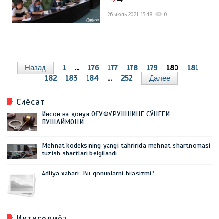
→
26 июль 2021, 13:48
0
Назад
1
...
176
177
178
179
180
181
182
183
184
...
252
Далее
Сиёсат
Инсон ва қонун ОҒУФУРУШНИНГ СЎНГГИ
ПУШАЙМОНИ
Mehnat kodeksining yangi tahririda mehnat shartnomasi
tuzish shartlari belgilandi
Adliya xabari: Bu qonunlarni bilasizmi?
Иқтисодиёт