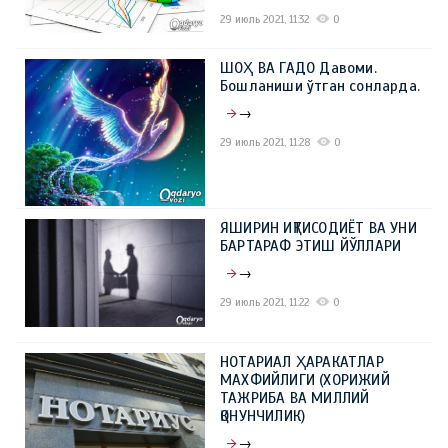
29 июль 2021, 11:32
0
ШОҲ ВА ГАДО Давоми.
Бошланиши ўтган сонларда.
→
29 июль 2021, 11:28
0
ЯШИРИН ИҚТИСОДИЁТ ВА УНИ
БАРТАРАФ ЭТИШ ЙЎЛЛАРИ
→
29 июль 2021, 11:22
0
НОТАРИАЛ ҲАРАКАТЛАР
МАХФИЙЛИГИ (ХОРИЖИЙ
ТАЖРИБА ВА МИЛЛИЙ
ҚОНУНЧИЛИК)
→