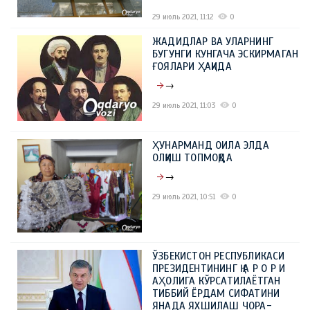
29 июль 2021, 11:12
0
ЖАДИДЛАР ВА УЛАРНИНГ
БУГУНГИ КУНГАЧА ЭСКИРМАГАН
ҒОЯЛАРИ ҲАҚИДА
→
29 июль 2021, 11:03
0
ҲУНАРМАНД ОИЛА ЭЛДА
ОЛҚИШ ТОПМОҚДА
→
29 июль 2021, 10:51
0
ЎЗБЕКИСТОН РЕСПУБЛИКАСИ
ПРЕЗИДЕНТИНИНГ Қ А Р О Р И
АҲОЛИГА КЎРСАТИЛАЁТГАН
ТИББИЙ ЁРДАМ СИФАТИНИ
ЯНАДА ЯХШИЛАШ ЧОРА-