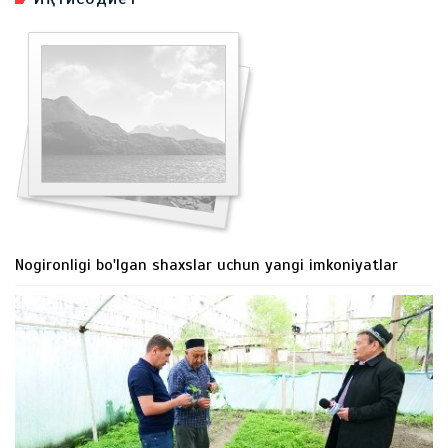
Nogironligi bo'lgan shaxslar uchun yangi imkoniyatlar