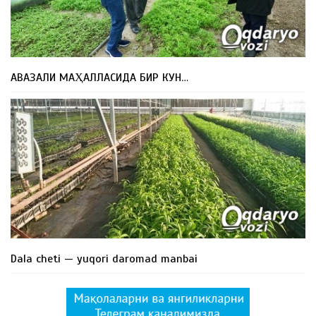
АВАЗАЛИ МАҲАЛЛАСИДА БИР КУН…
Dala cheti — yuqori daromad manbai