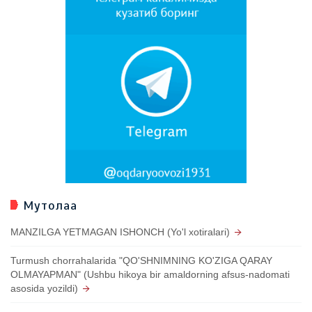
Мутолаа
MANZILGA YETMAGAN ISHONCH (Yo'l xotiralari)
Turmush chorrahalarida "QO'SHNIMNING KO'ZIGA QARAY
OLMAYAPMAN" (Ushbu hikoya bir amaldorning afsus-nadomati
asosida yozildi)