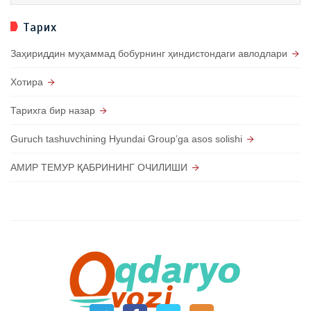
Тарих
Заҳириддин муҳаммад бобурнинг ҳиндистондаги авлодлари
Хотира
Тарихга бир назар
Guruch tashuvchining Hyundai Groupʼga asos solishi
АМИР ТЕМУР ҚАБРИНИНГ ОЧИЛИШИ