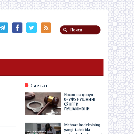
Сиёсат
Инсон ва қонун
ОҒУФУРУШНИНГ
СЎНГГИ
ПУШАЙМОНИ
Mehnat kodeksining
yangi tahririda