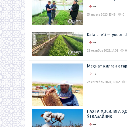
→
15 апрель 2026, 13:49
0
Dala cheti — yuqori
→
28 октябрь 2025, 14:07
0
Меҳнат қилган ет
→
26 сентябрь 2024, 10:02
ПАХТА ҲОСИЛИГА Ҳ
ЎТКАЗАЙЛИК
→