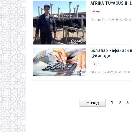
AFRIKA TUYAQUSHI H
→
18 декабрь 2023, 15:15
0
Болалар нафақаси 
қўйилади
→
20 ноябрь 2023, 14:33
0
Назад
1
2
3