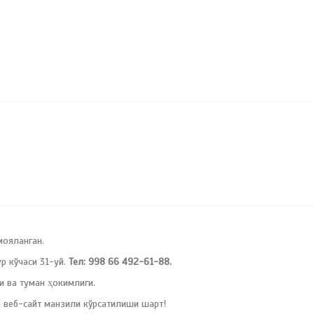
мояланган.
 кўчаси 31-уй.
Тел: 998 66 492-61-88.
и ва туман ҳокимлиги.
 веб-сайт манзили кўрсатилиши шарт!