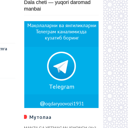
Dala cheti — yuqori daromad
manbai
ўлга
Мутолаа
MANZILGA YETMAGAN ISHONCH (Yo'l