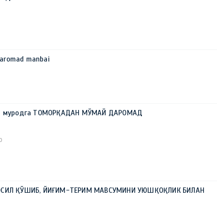
 daromad manbai
ар муродга ТОМОРҚАДАН МЎМАЙ ДАРОМАД
0
ОСИЛ ҚЎШИБ, ЙИҒИМ-ТЕРИМ МАВСУМИНИ УЮШҚОҚЛИК БИЛАН