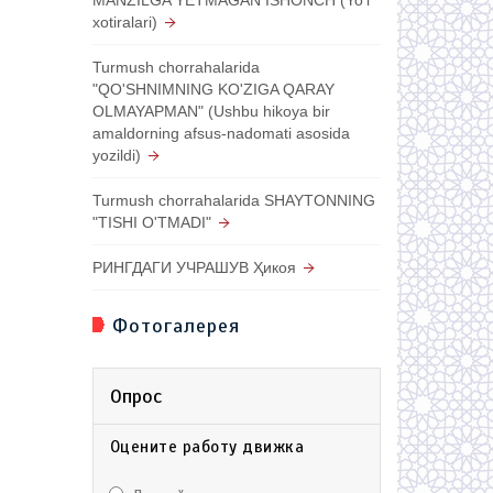
xotiralari)
Turmush chorrahalarida
"QO'SHNIMNING KO'ZIGA QARAY
OLMAYAPMAN" (Ushbu hikoya bir
amaldorning afsus-nadomati asosida
yozildi)
Turmush chorrahalarida SHAYTONNING
"TISHI O'TMADI"
РИНГДАГИ УЧРАШУВ Ҳикоя
Фотогалерея
Опрос
Оцените работу движка