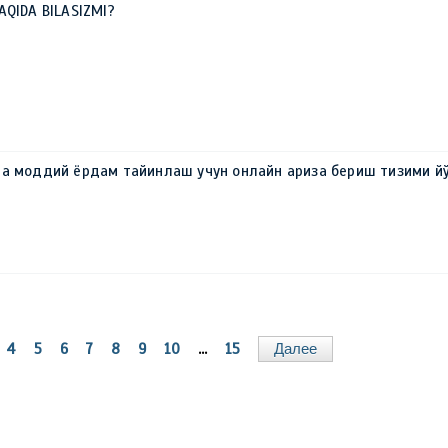
AQIDA BILASIZMI?
ва моддий ёрдам тайинлаш учун онлайн ариза бериш тизими й
4
5
6
7
8
9
10
...
15
Далее