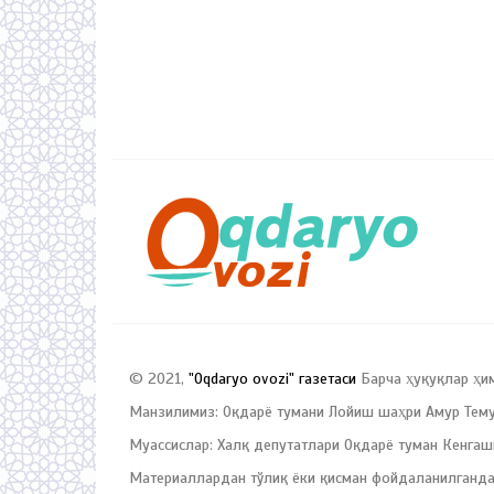
© 2021,
"Oqdaryo ovozi" газетаси
Барча ҳуқуқлар ҳи
Манзилимиз: Оқдарё тумани Лойиш шаҳри Амур Темур
Муассислар: Халқ депутатлари Оқдарё туман Кенгаш
Материаллардан тўлиқ ёки қисман фойдаланилганда