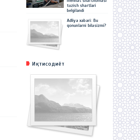
mehnat shartnomasi
tuzish shartlari
belgilandi
Adliya xabari: Bu
qonunlarni bilasizmi?
Иқтисодиёт