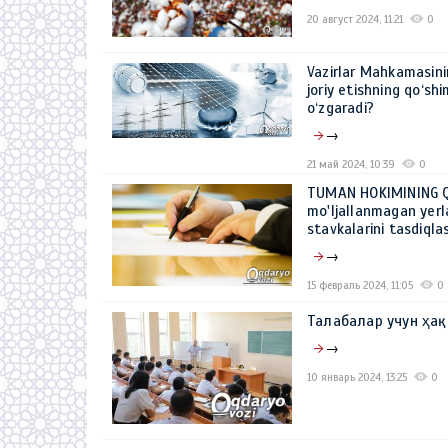
20 август 2024, 11:21
0
Vazirlar Mahkamasini
joriy etishning qo‘sh
o‘zgaradi?
→
21 май 2024, 10:39
0
TUMAN HOKIMINING QAR
mo'ljallanmagan yerla
stavkalarini tasdiqlas
→
15 февраль 2024, 11:05
0
Талабалар учун ҳа
→
10 январь 2024, 13:25
0