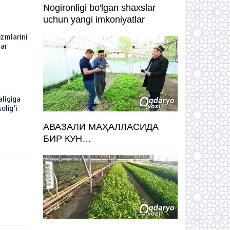
Nogironligi bo'lgan shaxslar
uchun yangi imkoniyatlar
zmlarini
lar
ligiga
olig'i
АВАЗАЛИ МАҲАЛЛАСИДА
БИР КУН…