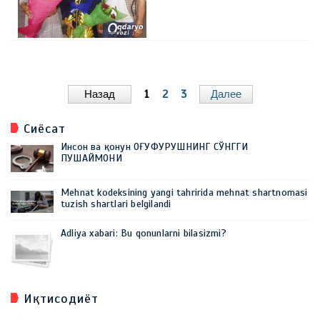
Назад
1
2
3
Далее
Сиёсат
Инсон ва қонун ОҒУФУРУШНИНГ СЎНГГИ
ПУШАЙМОНИ
Mehnat kodeksining yangi tahririda mehnat shartnomasi
tuzish shartlari belgilandi
Adliya xabari: Bu qonunlarni bilasizmi?
Иқтисодиёт