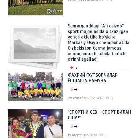
Samarqanddagi “Afrosiyob”
sport majmuasida o‘tkazilgan
yengil atletika bo‘yicha
Markaziy Osiyo chempionatida
O‘zbekiston terma jamoasi
umumjamoa hisobida birinchi
o‘rinni egalladi
→
ФАХРИЙ ФУТБОЛЧИЛАР
27 сентябрь 2022, 13:51
0
ЁШЛАРГА НАМУНА
→
09 сентябрь 2022, 14:45
0
"СПОРТНИ СЕВ - СПОРТ БИЛАН
ЯША!"
→
19 август 2022, 11:57
0