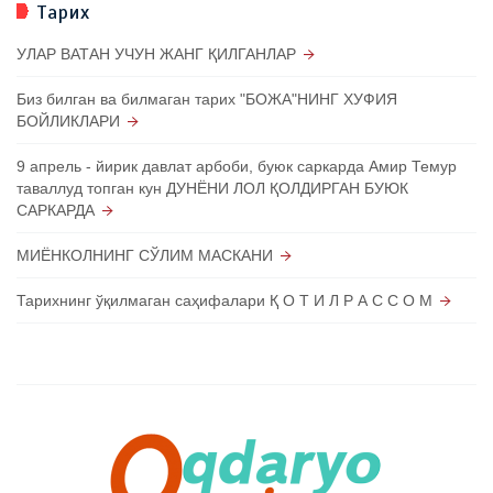
Тарих
УЛАР ВАТАН УЧУН ЖАНГ ҚИЛГАНЛАР
Биз билган ва билмаган тарих "БОЖА"НИНГ ХУФИЯ
БОЙЛИКЛАРИ
9 апрель - йирик давлат арбоби, буюк саркарда Амир Темур
таваллуд топган кун ДУНЁНИ ЛОЛ ҚОЛДИРГАН БУЮК
САРКАРДА
МИЁНКОЛНИНГ СЎЛИМ МАСКАНИ
Тарихнинг ўқилмаган саҳифалари Қ О Т И Л Р А С С О М