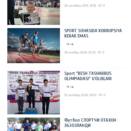
20 октябрь 2025, 13:53
0
SPORT SOHASIDA KORRUPSIYA
KERAK EMAS
→
26 ноябрь 2024, 20:23
0
Sport "BESH TASHABBUS
OLIMPIADASI" G'OLIBLARI
→
31 октябрь 2024, 08:57
0
Футбол СПОРТЧИ ОТАХОН
ЭЪЗОЗЛАНДИ