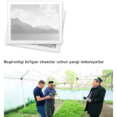
Nogironligi bo'lgan shaxslar uchun yangi imkoniyatlar