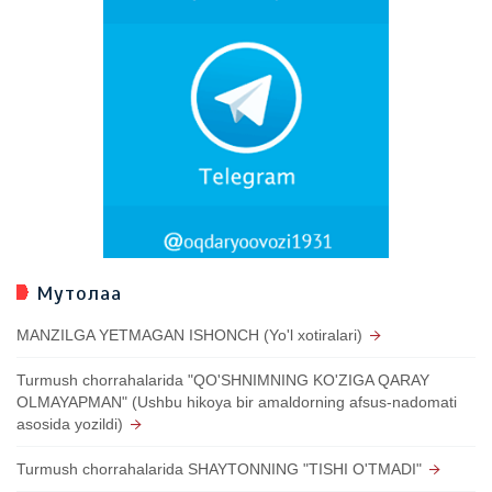
Мутолаа
MANZILGA YETMAGAN ISHONCH (Yo'l xotiralari)
Turmush chorrahalarida "QO'SHNIMNING KO'ZIGA QARAY
OLMAYAPMAN" (Ushbu hikoya bir amaldorning afsus-nadomati
asosida yozildi)
Turmush chorrahalarida SHAYTONNING "TISHI O'TMADI"