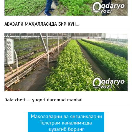
АВАЗАЛИ МАҲАЛЛАСИДА БИР КУН…
Dala cheti — yuqori daromad manbai