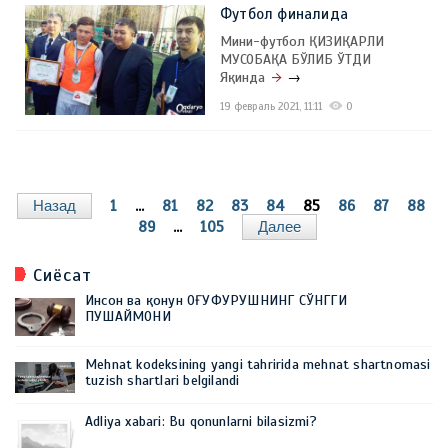
Футбол финалида
Мини-футбол ҚИЗИҚАРЛИ
МУСОБАҚА БЎЛИБ ЎТДИ
Яқинда
→
19 февраль 2021, 11:11
0
Назад
1
...
81
82
83
84
85
86
87
88
89
...
105
Далее
Сиёсат
Инсон ва қонун ОҒУФУРУШНИНГ СЎНГГИ
ПУШАЙМОНИ
Mehnat kodeksining yangi tahririda mehnat shartnomasi
tuzish shartlari belgilandi
Adliya xabari: Bu qonunlarni bilasizmi?