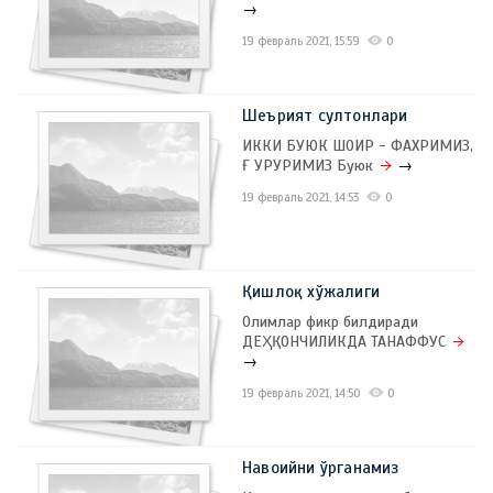
→
19 февраль 2021, 15:59
0
Шеърият султонлари
ИККИ БУЮК ШОИР - ФАХРИМИЗ,
Ғ УРУРИМИЗ Буюк
→
19 февраль 2021, 14:53
0
Қишлоқ хўжалиги
Олимлар фикр билдиради
ДЕҲҚОНЧИЛИКДА ТАНАФФУС
→
19 февраль 2021, 14:50
0
Навоийни ўрганамиз