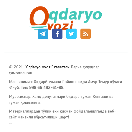
© 2021,
"Oqdaryo ovozi" газетаси
Барча ҳуқуқлар
ҳимояланган.
Манзилимиз: Оқдарё тумани Лойиш шаҳри Амур Темур кўчаси
31-уй.
Тел: 998 66 492-61-88.
Муассислар: Халқ депутатлари Оқдарё туман Кенгаши ва
туман ҳокимлиги.
Материаллардан тўлиқ ёки қисман фойдаланилганда веб-
сайт манзили кўрсатилиши шарт!
русские сериалы