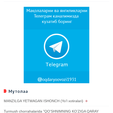
Мутолаа
MANZILGA YETMAGAN ISHONCH (Yo'l xotiralari)
Turmush chorrahalarida "QO'SHNIMNING KO'ZIGA QARAY