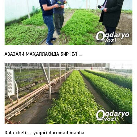
АВАЗАЛИ МАҲАЛЛАСИДА БИР КУН…
Dala cheti — yuqori daromad manbai