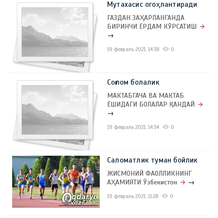
Мутахасис огоҳлантиради
ГАЗДАН ЗАҲАРЛАНГАНДА
БИРИНЧИ ЁРДАМ КЎРСАТИШ
→
19 февраль 2021, 14:38
0
Соғлом болалик
МАКТАБГАЧА ВА МАКТАБ
ЁШИДАГИ БОЛАЛАР ҚАНДАЙ
→
19 февраль 2021, 14:34
0
Саломатлик туман бойлик
ЖИСМОНИЙ ФАОЛЛИКНИНГ
АҲАМИЯТИ Ўзбекистон
→
19 февраль 2021, 11:28
0