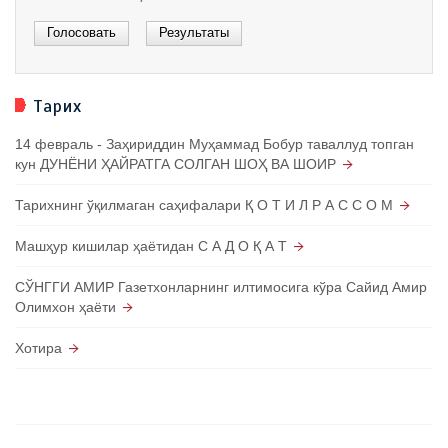
Тарих
14 февраль - Заҳириддин Муҳаммад Бобур таваллуд топган
кун ДУНЁНИ ҲАЙРАТГА СОЛГАН ШОҲ ВА ШОИР
Тарихнинг ўқилмаган саҳифалари Қ О Т И Л Р А С С О М
Машҳур кишилар ҳаётидан С А Д О Қ А Т
СЎНГГИ АМИР Газетхонларнинг илтимосига кўра Сайид Амир
Олимхон ҳаёти
Хотира