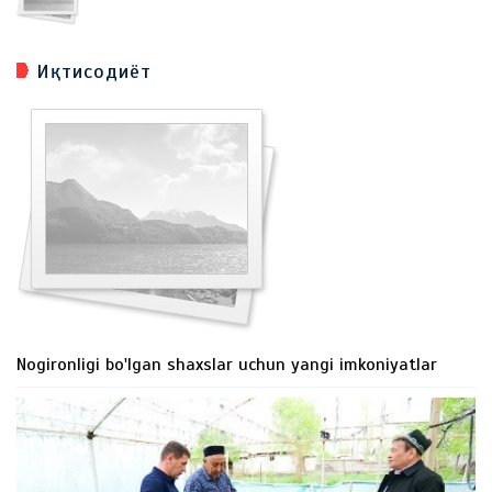
Иқтисодиёт
Nogironligi bo'lgan shaxslar uchun yangi imkoniyatlar