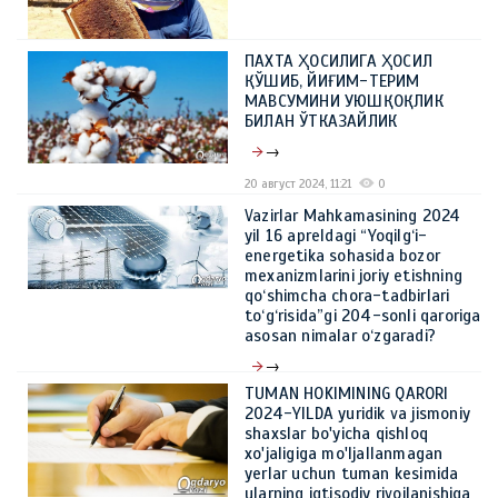
ПАХТА ҲОСИЛИГА ҲОСИЛ
ҚЎШИБ, ЙИҒИМ-ТЕРИМ
МАВСУМИНИ УЮШҚОҚЛИК
БИЛАН ЎТКАЗАЙЛИК
→
20 август 2024, 11:21
0
Vazirlar Mahkamasining 2024
yil 16 apreldagi “Yoqilg‘i-
energetika sohasida bozor
mexanizmlarini joriy etishning
qo‘shimcha chora-tadbirlari
to‘g‘risida”gi 204-sonli qaroriga
asosan nimalar o‘zgaradi?
→
TUMAN HOKIMINING QARORI
21 май 2024, 10:39
0
2024-YILDA yuridik va jismoniy
shaxslar bo'yicha qishloq
xo'jaligiga mo'ljallanmagan
yerlar uchun tuman kesimida
ularning iqtisodiy rivojlanishiga