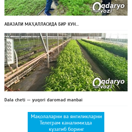
АВАЗАЛИ МАҲАЛЛАСИДА БИР КУН…
Dala cheti — yuqori daromad manbai