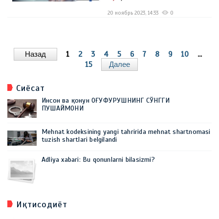
20 ноябрь 2023, 14:33
0
Назад
1
2
3
4
5
6
7
8
9
10
...
15
Далее
Сиёсат
Инсон ва қонун ОҒУФУРУШНИНГ СЎНГГИ
ПУШАЙМОНИ
Mehnat kodeksining yangi tahririda mehnat shartnomasi
tuzish shartlari belgilandi
Adliya xabari: Bu qonunlarni bilasizmi?
Иқтисодиёт