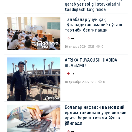
qarab yer solig'i stavkalarini
tasdiqlash to'g'risida
→
Талабалар учун ҳақ
тўланадиган амалиёт ўташ
15 февраль 2024, 11:05
0
тартиби белгиланди
→
10 январь 2024, 13:25
0
AFRIKA TUYAQUSHI HAQIDA
BILASIZMI?
→
18 декабрь 2023, 15:15
0
Болалар нафақаси ва моддий
ёрдам тайинлаш учун онлайн
ариза бериш тизими йўлга
қўйилади
→