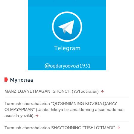
Мутолаа
MANZILGA YETMAGAN ISHONCH (Yo'l xotiralari)
Turmush chorrahalarida "QO'SHNIMNING KO'ZIGA QARAY
OLMAYAPMAN" (Ushbu hikoya bir amaldorning afsus-nadomati
asosida yozildi)
Turmush chorrahalarida SHAYTONNING "TISHI O'TMADI"