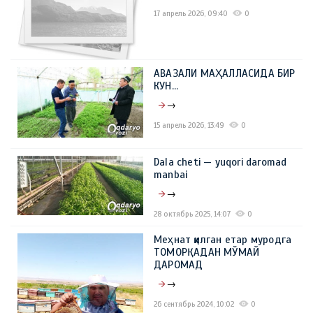
17 апрель 2026, 09:40
0
АВАЗАЛИ МАҲАЛЛАСИДА БИР
КУН…
→
15 апрель 2026, 13:49
0
Dala cheti — yuqori daromad
manbai
→
28 октябрь 2025, 14:07
0
Меҳнат қилган етар муродга
ТОМОРҚАДАН МЎМАЙ
ДАРОМАД
→
26 сентябрь 2024, 10:02
0