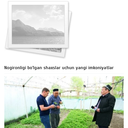
Nogironligi bo'lgan shaxslar uchun yangi imkoniyatlar