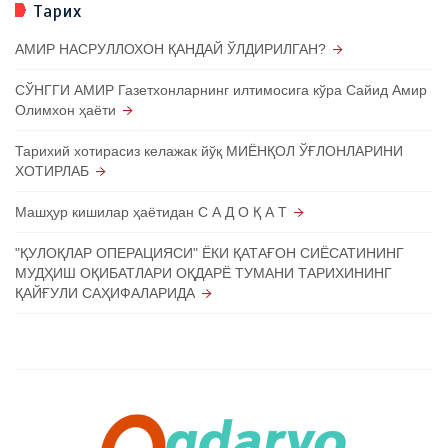
Тарих
АМИР НАСРУЛЛОХОН ҚАНДАЙ ЎЛДИРИЛГАН?
СЎНГГИ АМИР Газетхонларнинг илтимосига кўра Сайид Амир
Олимхон ҳаёти
Тарихий хотирасиз келажак йўқ МИЁНҚОЛ ЎҒЛОНЛАРИНИ
ХОТИРЛАБ
Машҳур кишилар ҳаётидан С А Д О Қ А Т
"ҚУЛОҚЛАР ОПЕРАЦИЯСИ" ЁКИ ҚАТАҒОН СИЁСАТИНИНГ
МУДҲИШ ОҚИБАТЛАРИ ОҚДАРЁ ТУМАНИ ТАРИХИНИНГ
ҚАЙҒУЛИ САҲИФАЛАРИДА