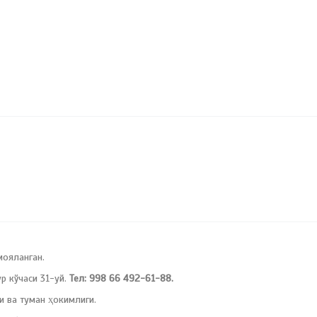
мояланган.
 кўчаси 31-уй.
Тел: 998 66 492-61-88.
и ва туман ҳокимлиги.