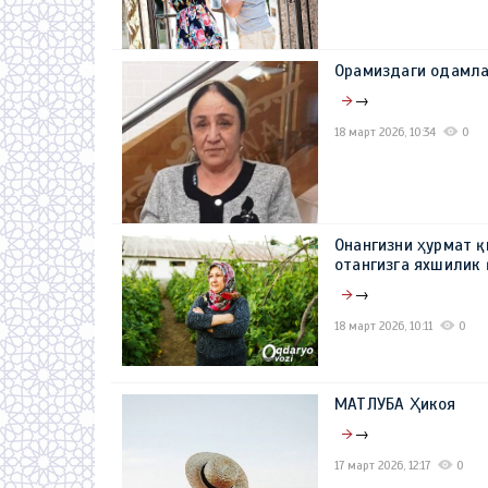
Орамиздаги одамла
→
18 март 2026, 10:34
0
Онангизни ҳурмат қи
отангизга яхшилик 
→
18 март 2026, 10:11
0
МАТЛУБА Ҳикоя
→
17 март 2026, 12:17
0