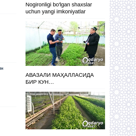
Nogironligi bo'lgan shaxslar
uchun yangi imkoniyatlar
ин
АВАЗАЛИ МАҲАЛЛАСИДА
БИР КУН…