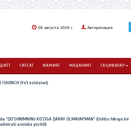
08 августа 2026 г
Авторизация
ОДИЁТ
СИЁСАТ
ЖАМИЯТ
МАДАНИЯТ
САҲИФАЛАР
SHONCH (Yo'l xotiralari)
ida "QO'SHNIMNING KO'ZIGA QARAY OLMAYAPMAN" (Ushbu hikoya bir
domati asosida yozildi)