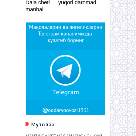
Dala cheti — yuqori daromad
manbai
Мутолаа
MANZILGA YETMAGAN ISHONCH (Yo'l