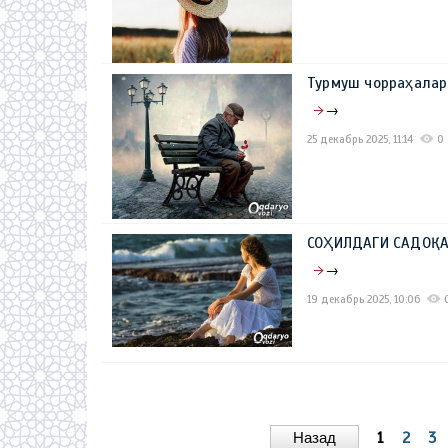
Турмуш чорраҳала
→
25 декабрь 2025, 11:14
0
СОҲИЛДАГИ САДОҚАТ
→
19 декабрь 2025, 10:06
Назад
1
2
3