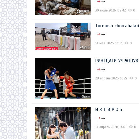
→
30 июль 2026, 09:42
0
Turmush chorrahalar
→
14 май 2026, 12:03
0
РИНГДАГИ УЧРАШУВ
→
29 апрель 2026, 10:27
0
И З Т И Р О Б
→
14 апрель 2026, 14:01
0