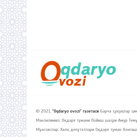
© 2021,
"Oqdaryo ovozi" газетаси
Барча ҳуқуқлар ҳи
Манзилимиз: Оқдарё тумани Лойиш шаҳри Амур Темур
Муассислар: Халқ депутатлари Оқдарё туман Кенгаш