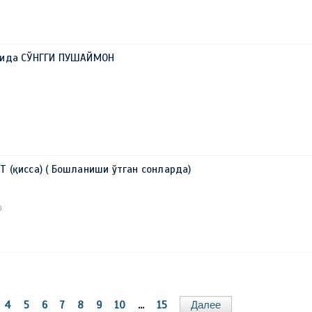
рида СЎНГГИ ПУШАЙМОН
 (қисса) ( Бошланиши ўтган сонларда)
0
4
5
6
7
8
9
10
...
15
Далее