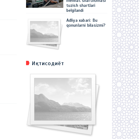
mehnat shartnomasi
tuzish shartlari
belgilandi
Adliya xabari: Bu
qonunlarni bilasizmi?
Иқтисодиёт