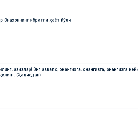
р Онахоннинг ибратли ҳаёт йўли
линг, азизлар! Энг аввало, онангизга, онангизга, онангизга кей
қилинг. (Ҳадисдан)