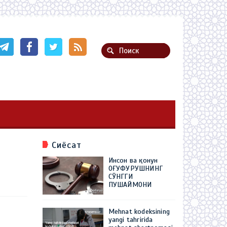
Сиёсат
Инсон ва қонун
ОҒУФУРУШНИНГ
СЎНГГИ
ПУШАЙМОНИ
Mehnat kodeksining
yangi tahririda