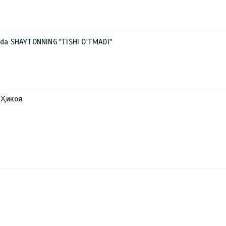
ida SHAYTONNING "TISHI O'TMADI"
 Ҳикоя