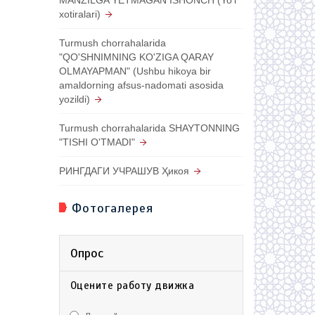
xotiralari)
Turmush chorrahalarida
"QO'SHNIMNING KO'ZIGA QARAY
OLMAYAPMAN" (Ushbu hikoya bir
amaldorning afsus-nadomati asosida
yozildi)
Turmush chorrahalarida SHAYTONNING
"TISHI O'TMADI"
РИНГДАГИ УЧРАШУВ Ҳикоя
Фотогалерея
Опрос
Оцените работу движка