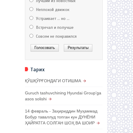
Лучший из новостных
Неплохой движок
Устраивает ... но ...
Встречал и получше
Совсем не понравился
Тарих
ҚЎШҚЎРҒОНДАГИ ОТИШМА
Guruch tashuvchining Hyundai Groupʼga
asos solishi
14 февраль - Заҳириддин Муҳаммад
Бобур таваллуд топган кун ДУНЁНИ
ҲАЙРАТГА СОЛГАН ШОҲ ВА ШОИР