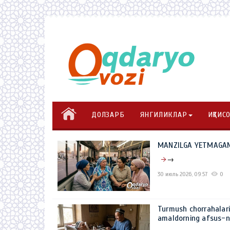
ДОЛЗАРБ
ЯНГИЛИКЛАР
ИҚТИС
MANZILGA YETMAGAN I
→
30 июль 2026, 09:57
0
Turmush chorrahalar
amaldorning afsus-na