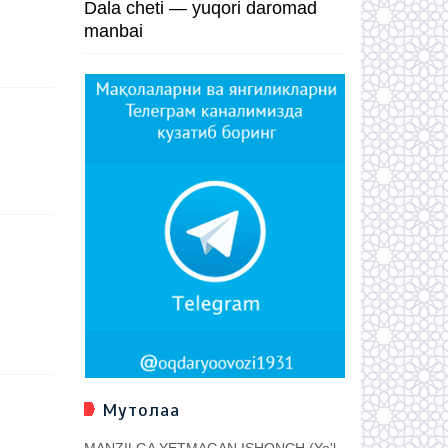
Dala cheti — yuqori daromad
manbai
Мутолаа
MANZILGA YETMAGAN ISHONCH (Yo'l