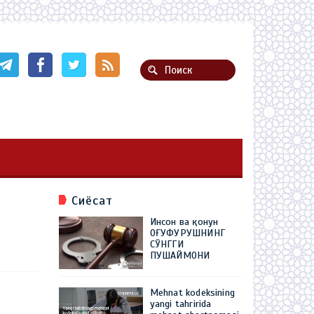
Сиёсат
Инсон ва қонун
ОҒУФУРУШНИНГ
СЎНГГИ
ПУШАЙМОНИ
Mehnat kodeksining
yangi tahririda