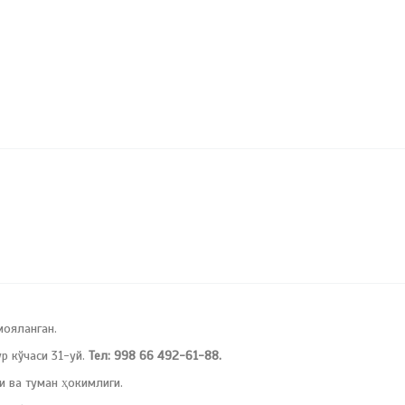
мояланган.
 кўчаси 31-уй.
Тел: 998 66 492-61-88.
и ва туман ҳокимлиги.