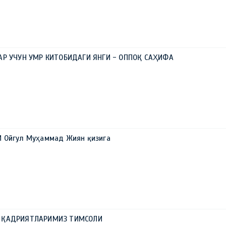
АР УЧУН УМР КИТОБИДАГИ ЯНГИ - ОППОҚ САҲИФА
 Ойгул Муҳаммад Жиян қизига
А ҚАДРИЯТЛАРИМИЗ ТИМСОЛИ