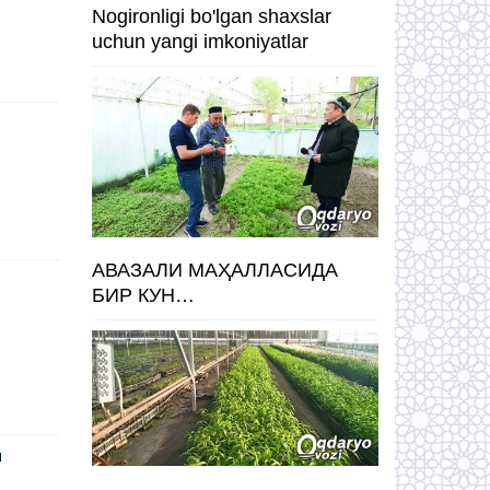
Nogironligi bo'lgan shaxslar
uchun yangi imkoniyatlar
АВАЗАЛИ МАҲАЛЛАСИДА
БИР КУН…
и