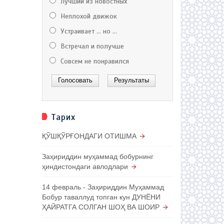
Лучший из новостных
Неплохой движок
Устраивает ... но ...
Встречал и получше
Совсем не понравился
Тарих
ҚЎШҚЎРҒОНДАГИ ОТИШМА
Заҳириддин муҳаммад бобурнинг
ҳиндистондаги авлодлари
14 февраль - Заҳириддин Муҳаммад
Бобур таваллуд топган кун ДУНЁНИ
ҲАЙРАТГА СОЛГАН ШОҲ ВА ШОИР