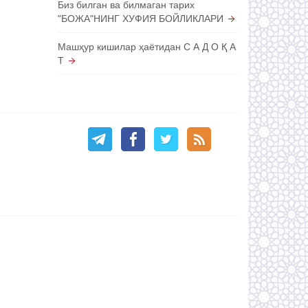
Биз билган ва билмаган тарих
"БОЖА"НИНГ ХУФИЯ БОЙЛИКЛАРИ
Машҳур кишилар ҳаётидан С А Д О Қ А
Т