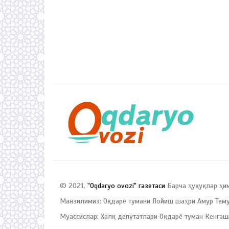
© 2021,
"Oqdaryo ovozi" газетаси
Барча ҳуқуқлар ҳи
Манзилимиз: Оқдарё тумани Лойиш шаҳри Амур Темур
Муассислар: Халқ депутатлари Оқдарё туман Кенгаш