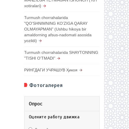
xotiralari)
Turmush chorrahalarida
"QO'SHNIMNING KO'ZIGA QARAY
OLMAYAPMAN" (Ushbu hikoya bir
amaldorning afsus-nadomati asosida
yozildi)
Turmush chorrahalarida SHAYTONNING
"TISHI O'TMADI"
РИНГДАГИ УЧРАШУВ Ҳикоя
Фотогалерея
Опрос
Оцените работу движка