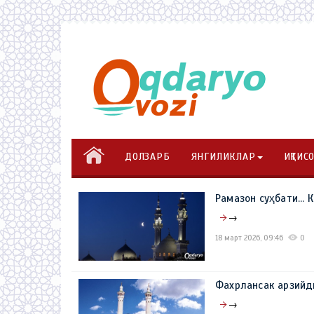
ДОЛЗАРБ
ЯНГИЛИКЛАР
ИҚТИС
Рамазон суҳбати..
→
18 март 2026, 09:46
0
Фахрлансак арзийд
→