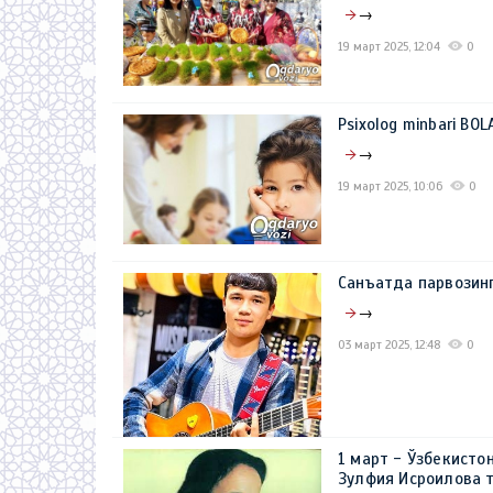
→
19 март 2025, 12:04
0
Psixolog minbari BO
→
19 март 2025, 10:06
0
Санъатда парвозин
→
03 март 2025, 12:48
0
1 март - Ўзбекисто
Зулфия Исроилова т