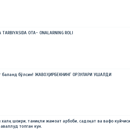
LA TARBIYASIDA OTA- ONALARNING ROLI
г баланд бўлсин! ЖАВОҲИРБЕКНИНГ ОРЗУЛАРИ УШАЛДИ
н халқ шоири, таниқли жамоат арбоби, садоқат ва вафо куйчис
аваллуд топган кун.