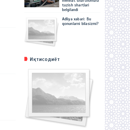
mehnat shartnomasi
tuzish shartlari
belgilandi
Adliya xabari: Bu
qonunlarni bilasizmi?
Иқтисодиёт