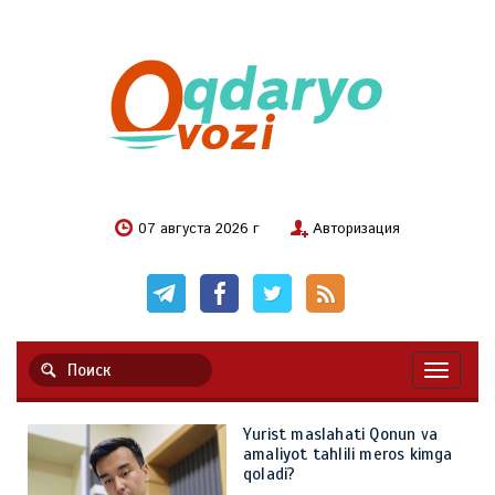
07 августа 2026 г
Авторизация
Навигац
Yurist maslahati Qonun va
amaliyot tahlili meros kimga
qoladi?