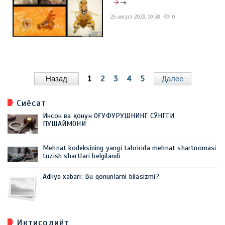
→
25 август 2023, 10:58
0
Назад
1
2
3
4
5
Далее
Сиёсат
Инсон ва қонун ОҒУФУРУШНИНГ СЎНГГИ
ПУШАЙМОНИ
Mehnat kodeksining yangi tahririda mehnat shartnomasi
tuzish shartlari belgilandi
Adliya xabari: Bu qonunlarni bilasizmi?
Иқтисодиёт