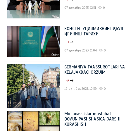
07 декабрь 2023, 12:51
0
КОНСТИТУЦИЯМИЗНИНГ ҚАБУЛ
ҚИЛИНИШ ТАРИХИ
→
07 декабрь 2023, 11:04
0
GERMANIYA TAASSUROTLARI VA
KELAJAKDAGI ORZUIM
→
19 октябрь 2023, 10:59
0
Mutaxassislar maslahati
QOVUN PASHSHASIGA QARSHI
KURASHISH