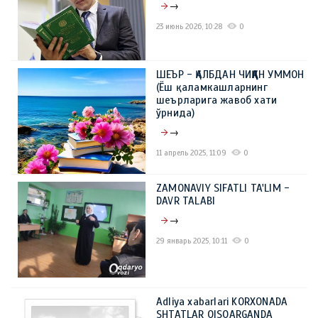
→
23 июнь 2026, 10:28
0
ШЕЪР - ҚАЛБДАН ЧИҚҚАН УММОН
(Ёш қаламкашларнинг
шеърларига жавоб хати
ўрнида)
→
11 апрель 2025, 11:09
0
ZAMONAVIY SIFATLI TA'LIM -
DAVR TALABI
→
29 январь 2025, 10:11
0
Adliya xabarlari KORXONADA
SHTATLAR QISQARGANDA