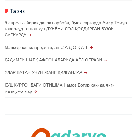
Тарих
9 апрель - йирик давлат арбоби, буюк саркарда Амир Темур
таваллуд топган кун ДУНЁНИ ЛОЛ ҚОЛДИРГАН БУЮК
САРКАРДА
Машҳур кишилар ҳаётидан С А Д О Қ А Т
ҚАДИМГИ ШАРҚ АФСОНАЛАРИДА АЁЛ ОБРАЗИ
УЛАР ВАТАН УЧУН ЖАНГ ҚИЛГАНЛАР
ҚЎШҚЎРҒОНДАГИ ОТИШМА Намоз Ботир ҳақида янги
маълумотлар