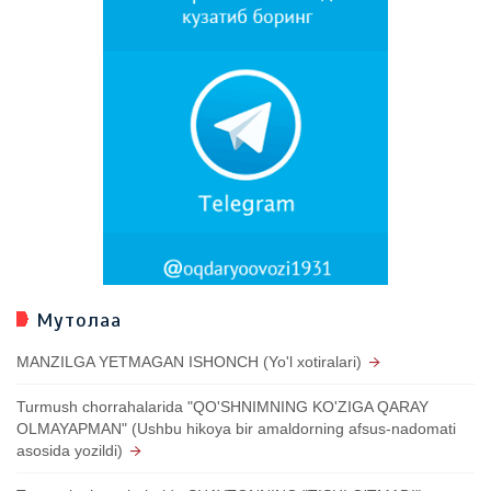
Мутолаа
MANZILGA YETMAGAN ISHONCH (Yo'l xotiralari)
Turmush chorrahalarida "QO'SHNIMNING KO'ZIGA QARAY
OLMAYAPMAN" (Ushbu hikoya bir amaldorning afsus-nadomati
asosida yozildi)