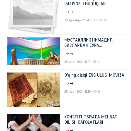
IMTIYOZLI HUQUQLAR
→
30 декабрь 2024, 16:25
0
МУСТАҚИЛЛИК НИМАДИР,
БИЗЛАРДАН СЎРА…
→
28 март 2024, 11:27
0
O'qing qiziq! ENG ULUG' MO'JIZA
→
28 март 2024, 11:10
0
KONSTITUTSIYADA MEHNAT
QILISH KAFOLATLARI
→