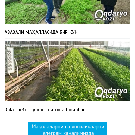
АВАЗАЛИ МАҲАЛЛАСИДА БИР КУН…
Dala cheti — yuqori daromad manbai