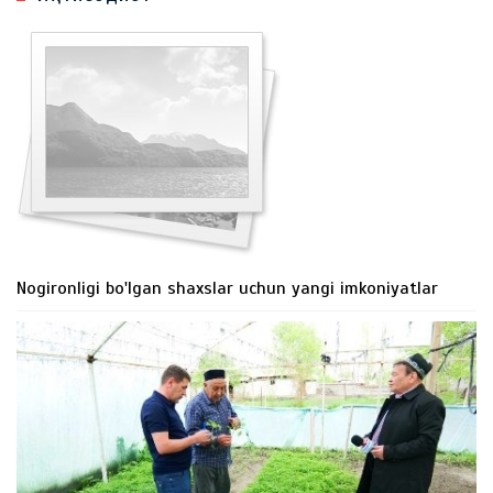
Nogironligi bo'lgan shaxslar uchun yangi imkoniyatlar