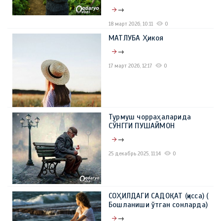
→
18 март 2026, 10:11
0
МАТЛУБА Ҳикоя
→
17 март 2026, 12:17
0
Турмуш чорраҳаларида
СЎНГГИ ПУШАЙМОН
→
25 декабрь 2025, 11:14
0
СОҲИЛДАГИ САДОҚАТ (қисса) (
Бошланиши ўтган сонларда)
→