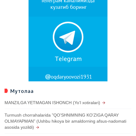
Мутолаа
MANZILGA YETMAGAN ISHONCH (Yo'l xotiralari)
Turmush chorrahalarida "QO'SHNIMNING KO'ZIGA QARAY
OLMAYAPMAN" (Ushbu hikoya bir amaldorning afsus-nadomati
asosida yozildi)