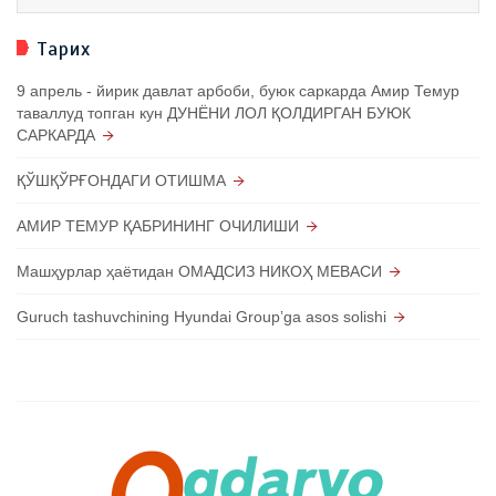
Тарих
9 апрель - йирик давлат арбоби, буюк саркарда Амир Темур
таваллуд топган кун ДУНЁНИ ЛОЛ ҚОЛДИРГАН БУЮК
САРКАРДА
ҚЎШҚЎРҒОНДАГИ ОТИШМА
АМИР ТЕМУР ҚАБРИНИНГ ОЧИЛИШИ
Машҳурлар ҳаётидан ОМАДСИЗ НИКОҲ МЕВАСИ
Guruch tashuvchining Hyundai Groupʼga asos solishi