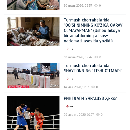
30 июль 2026, 09:57
0
Turmush chorrahalarida
"QO'SHNIMNING KO'ZIGA QARAY
OLMAYAPMAN" (Ushbu hikoya
bir amaldorning afsus-
nadomati asosida yozildi)
→
30 июль 2026, 09:42
0
Turmush chorrahalarida
SHAYTONNING "TISHI O'TMADI"
→
14 май 2026, 12:03
0
РИНГДАГИ УЧРАШУВ Ҳикоя
→
29 апрель 2026, 10:27
0