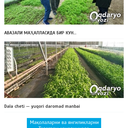
АВАЗАЛИ МАҲАЛЛАСИДА БИР КУН…
Dala cheti — yuqori daromad manbai