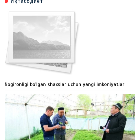
Иқтисодиёт
Nogironligi bo'lgan shaxslar uchun yangi imkoniyatlar