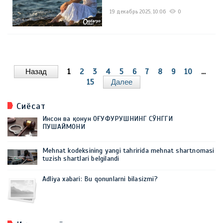
19 декабрь 2025, 10:06
0
Назад
1
2
3
4
5
6
7
8
9
10
...
15
Далее
Сиёсат
Инсон ва қонун ОҒУФУРУШНИНГ СЎНГГИ
ПУШАЙМОНИ
Mehnat kodeksining yangi tahririda mehnat shartnomasi
tuzish shartlari belgilandi
Adliya xabari: Bu qonunlarni bilasizmi?