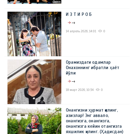
И З Т И Р О Б
→
14 апрель 2026, 14:01
0
Орамиздаги одамлар
Онахоннинг ибратли ҳаёт
йўли
→
18 март 2026, 10:34
0
Онангизни ҳурмат қилинг,
азизлар! Энг аввало,
онангизга, онангизга,
онангизга кейин отангизга
яхшилик қилинг. (Ҳадисдан)