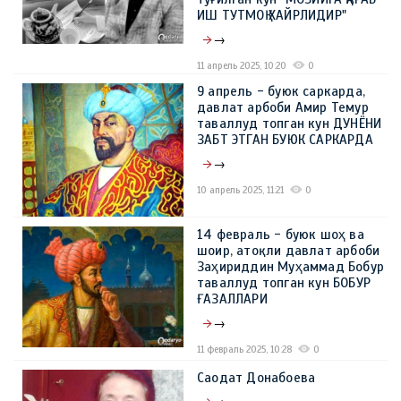
ИШ ТУТМОҚ ХАЙРЛИДИР"
→
11 апрель 2025, 10:20
0
9 апрель - буюк саркарда,
давлат арбоби Амир Темур
таваллуд топган кун ДУНЁНИ
ЗАБТ ЭТГАН БУЮК САРКАРДА
→
10 апрель 2025, 11:21
0
14 февраль - буюк шоҳ ва
шоир, атоқли давлат арбоби
Заҳириддин Муҳаммад Бобур
таваллуд топган кун БОБУР
ҒАЗАЛЛАРИ
→
11 февраль 2025, 10:28
0
Саодат Донабоева