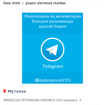
Dala cheti — yuqori daromad manbai
Мутолаа
MANZILGA YETMAGAN ISHONCH (Yo'l xotiralari)