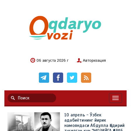
06 августа 2026 г
Авторизация
Навигац
10 апрель - Ўзбек
адабиётининг йирик
намояндаси Абдулла Қодирий
туғилган кун "МОЗИЙГА ҚАРАБ