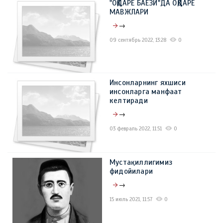
"OҚДАРЁ БАЁЗИ"ДА ОҚДАРЁ
09 март 2023, 11:41
0
МАВЖЛАРИ
→
09 сентябрь 2022, 13:28
0
Инсонларнинг яхшиси
инсонларга манфаат
келтиради
→
03 февраль 2022, 11:51
0
Мустақиллигимиз
фидойилари
→
15 июль 2021, 11:57
0