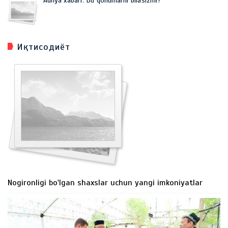
Adliya xabari: Bu qonunlarni bilasizmi?
Иқтисодиёт
Nogironligi bo'lgan shaxslar uchun yangi imkoniyatlar