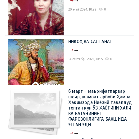
→
20 май 2024, 10:29
0
НИКОҲ ВА САЛТАНАТ
→
14 сентябрь 2023, 10:55
0
6 март - маърифатпарвар
шоир, жамоат арбоби Ҳамза
Ҳакимзода Ниёзий таваллуд
топган кун ЎЗ ҲАЁТИНИ ХАЛҚИ
ВА ВАТАНИНИНГ
ФАРОВОНЛИГИГА БАХШИДА
ЭТГАН ЭДИ
→