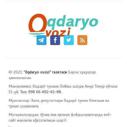
© 2021,
"Oqdaryo ovozi" газетаси
Барча ҳуқуқлар
ҳимояланган.
Манзилимиз: Оқдарё тумани Лойиш шаҳри Амур Темур кўчаси
31-уй.
Тел: 998 66 492-61-88.
Муассислар: Халқ депутатлари Оқдарё туман Кенгаши ва
туман ҳокимлиги.
Материаллардан тўлиқ ёки қисман фойдаланилганда веб-
сайт манзили кўрсатилиши шарт!
русские сериалы