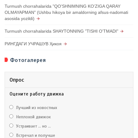
Turmush chorrahalarida "QO'SHNIMNING KO'ZIGA QARAY
OLMAYAPMAN" (Ushbu hikoya bir amaldorning afsus-nadomati
asosida yozildi)
Turmush chorrahalarida SHAYTONNING "TISHI O'TMADI"
РИНГДАГИ УЧРАШУВ Ҳикоя
Фотогалерея
Опрос
Оцените работу движка
Лучший из новостных
Неплохой движок
Устраивает ... но ...
Встречал и получше