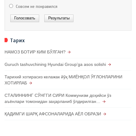
Совсем не понравился
Тарих
НАМОЗ БОТИР КИМ БЎЛГАН?
Guruch tashuvchining Hyundai Groupʼga asos solishi
Тарихий хотирасиз келажак йўқ МИЁНҚОЛ ЎҒЛОНЛАРИНИ
ХОТИРЛАБ
СТАЛИННИНГ СЎНГГИ СИРИ Коммунизм доҳийси ўз
аъёнлари томонидан заҳарланиб ўлдирилган…
ҚАДИМГИ ШАРҚ АФСОНАЛАРИДА АЁЛ ОБРАЗИ