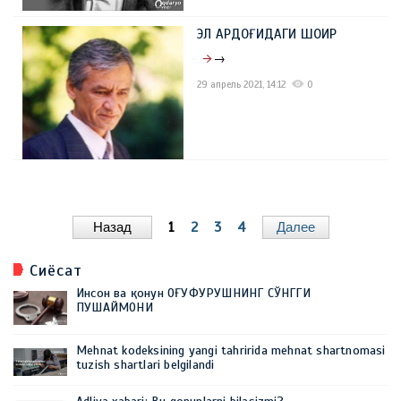
ЭЛ АРДОҒИДАГИ ШОИР
→
29 апрель 2021, 14:12
0
Назад
1
2
3
4
Далее
Сиёсат
Инсон ва қонун ОҒУФУРУШНИНГ СЎНГГИ
ПУШАЙМОНИ
Mehnat kodeksining yangi tahririda mehnat shartnomasi
tuzish shartlari belgilandi