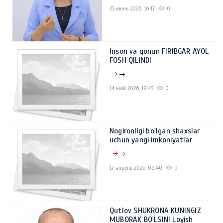
25 июнь 2026, 10:17
0
Inson va qonun FIRIBGAR AYOL
FOSH QILINDI
→
14 май 2026, 19:43
0
Nogironligi bo'lgan shaxslar
uchun yangi imkoniyatlar
→
17 апрель 2026, 09:40
0
Qutlov SHUKRONA KUNINGIZ
MUBORAK BO'LSIN! Loyish