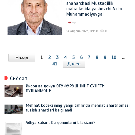
shaharchasi Mustaqillik
mahallasida yashovchi Azim
Muhammadiyevga!
→
14 апрель 2026, 09:56
0
Назад
1
2
3
4
5
6
7
8
9
10
...
41
Далее
Сиёсат
Инсон ва қонун ОҒУФУРУШНИНГ СЎНГГИ
ПУШАЙМОНИ
Mehnat kodeksining yangi tahririda mehnat shartnomasi
tuzish shartlari belgilandi
Adliya xabari: Bu qonunlarni bilasizmi?