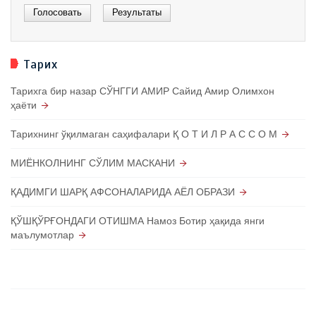
Тарих
Тарихга бир назар СЎНГГИ АМИР Сайид Амир Олимхон
ҳаёти
Тарихнинг ўқилмаган саҳифалари Қ О Т И Л Р А С С О М
МИЁНКОЛНИНГ СЎЛИМ МАСКАНИ
ҚАДИМГИ ШАРҚ АФСОНАЛАРИДА АЁЛ ОБРАЗИ
ҚЎШҚЎРҒОНДАГИ ОТИШМА Намоз Ботир ҳақида янги
маълумотлар