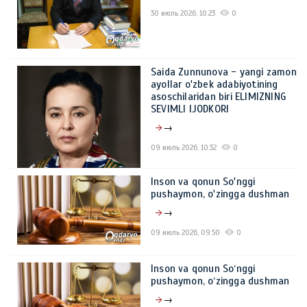
30 июль 2026, 10:23
0
Saida Zunnunova - yangi zamon
ayollar o'zbek adabiyotining
asoschilaridan biri ELIMIZNING
SEVIMLI IJODKORI
→
09 июль 2026, 10:32
0
Inson va qonun So'nggi
pushaymon, o'zingga dushman
→
09 июль 2026, 09:50
0
Inson va qonun So‘nggi
pushaymon, o‘zingga dushman
→