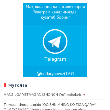
Мутолаа
MANZILGA YETMAGAN ISHONCH (Yo'l xotiralari)
Turmush chorrahalarida "QO'SHNIMNING KO'ZIGA QARAY
OLMAYAPMAN" (Ushbu hikoya bir amaldorning afsus-nadomati