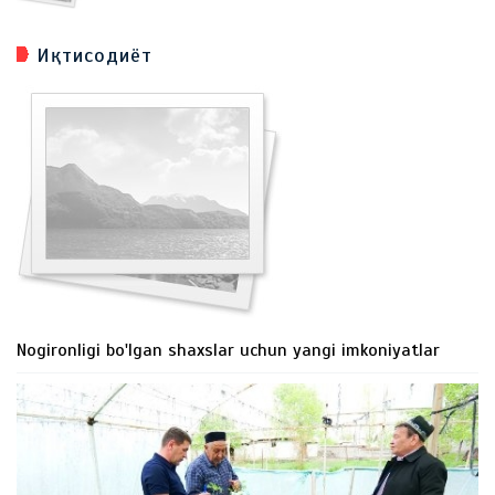
Иқтисодиёт
Nogironligi bo'lgan shaxslar uchun yangi imkoniyatlar