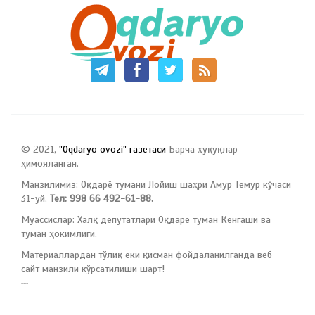
© 2021,
"Oqdaryo ovozi" газетаси
Барча ҳуқуқлар
ҳимояланган.
Манзилимиз: Оқдарё тумани Лойиш шаҳри Амур Темур кўчаси
31-уй.
Тел: 998 66 492-61-88.
Муассислар: Халқ депутатлари Оқдарё туман Кенгаши ва
туман ҳокимлиги.
Материаллардан тўлиқ ёки қисман фойдаланилганда веб-
сайт манзили кўрсатилиши шарт!
русские сериалы