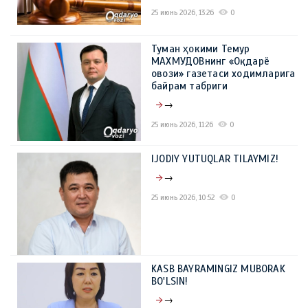
25 июнь 2026, 13:26
0
Туман ҳокими Темур
МАХМУДОВнинг «Оқдарё
овози» газетаси ходимларига
байрам табриги
→
25 июнь 2026, 11:26
0
IJODIY YUTUQLAR TILAYMIZ!
→
25 июнь 2026, 10:52
0
KASB BAYRAMINGIZ MUBORAK
BO'LSIN!
→