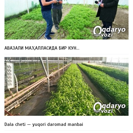
АВАЗАЛИ МАҲАЛЛАСИДА БИР КУН…
Dala cheti — yuqori daromad manbai