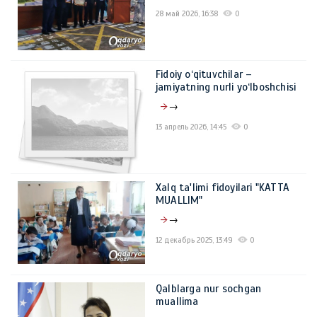
28 май 2026, 16:38
0
Fidoiy o‘qituvchilar –
jamiyatning nurli yo‘lboshchisi
→
13 апрель 2026, 14:45
0
Xalq ta'limi fidoyilari "KATTA
MUALLIM"
→
12 декабрь 2025, 13:49
0
Qalblarga nur sochgan
muallima