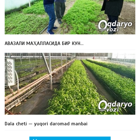
АВАЗАЛИ МАҲАЛЛАСИДА БИР КУН…
Dala cheti — yuqori daromad manbai