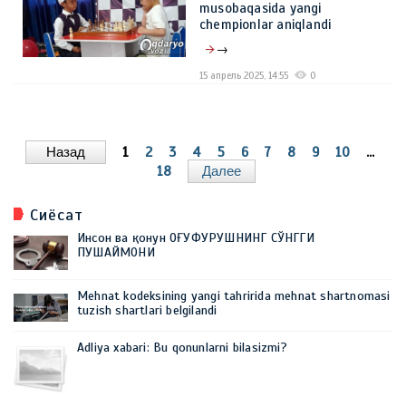
musobaqasida yangi
chempionlar aniqlandi
→
15 апрель 2025, 14:55
0
Назад
1
2
3
4
5
6
7
8
9
10
...
18
Далее
Сиёсат
Инсон ва қонун ОҒУФУРУШНИНГ СЎНГГИ
ПУШАЙМОНИ
Mehnat kodeksining yangi tahririda mehnat shartnomasi
tuzish shartlari belgilandi
Adliya xabari: Bu qonunlarni bilasizmi?