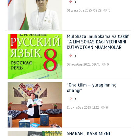
→
01 декабрь 2025, 09:22
0
Mulohaza, muhokama va taklif
TA'LIM SOHASIDAGI YECHIMINI
KUTAYOTGAN MUAMMOLAR
→
07 ноябрь 2025, 09:41
0
“Ona tilim – yuragimning
ohangi”
→
21 октябрь 2025, 12:32
0
SHARAFLI KASBIMIZNI