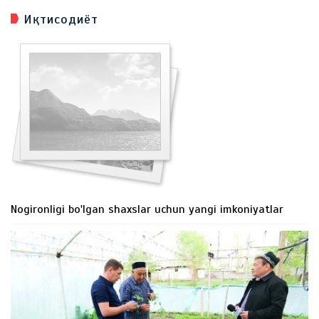
Иқтисодиёт
Nogironligi bo'lgan shaxslar uchun yangi imkoniyatlar