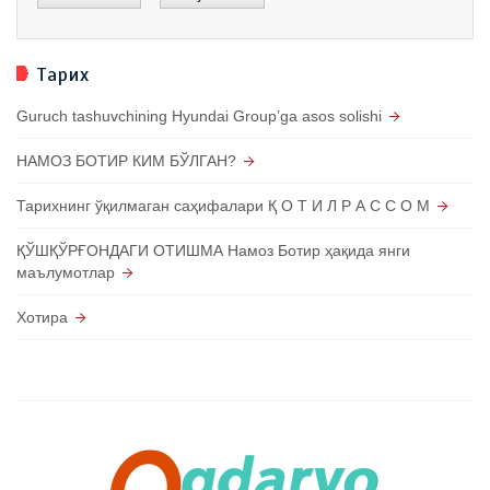
Тарих
Guruch tashuvchining Hyundai Groupʼga asos solishi
НАМОЗ БОТИР КИМ БЎЛГАН?
Тарихнинг ўқилмаган саҳифалари Қ О Т И Л Р А С С О М
ҚЎШҚЎРҒОНДАГИ ОТИШМА Намоз Ботир ҳақида янги
маълумотлар
Хотира