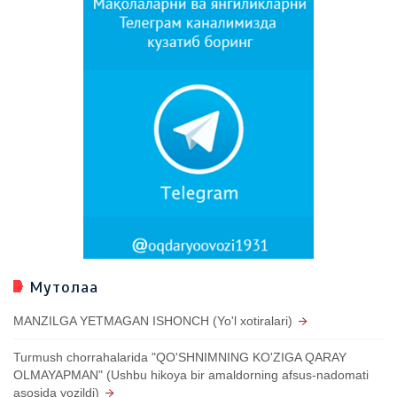
Мутолаа
MANZILGA YETMAGAN ISHONCH (Yo'l xotiralari)
Turmush chorrahalarida "QO'SHNIMNING KO'ZIGA QARAY
OLMAYAPMAN" (Ushbu hikoya bir amaldorning afsus-nadomati
asosida yozildi)