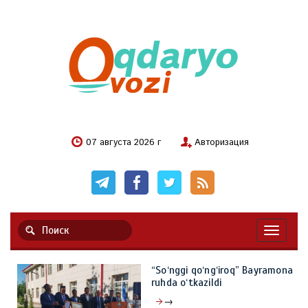
07 августа 2026 г
Авторизация
Навигац
“So‘nggi qo‘ng‘iroq” Bayramona
ruhda o‘tkazildi
→