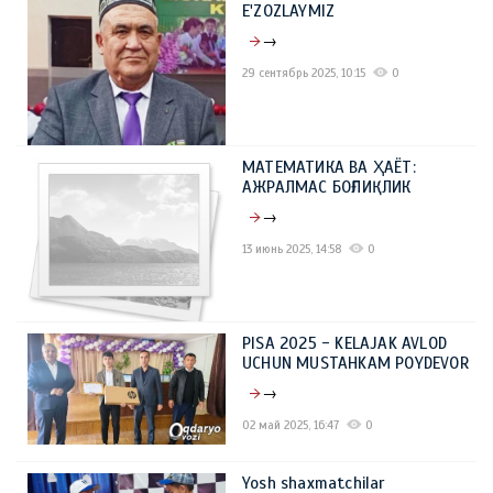
E'ZOZLAYMIZ
→
29 сентябрь 2025, 10:15
0
МАТЕМАТИКА ВА ҲАЁТ:
АЖРАЛМАС БОҒЛИҚЛИК
→
13 июнь 2025, 14:58
0
PISA 2025 - KELAJAK AVLOD
UCHUN MUSTAHKAM POYDEVOR
→
02 май 2025, 16:47
0
Yosh shaxmatchilar